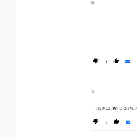
#2
א מחשבה ותכנון מסודרים
ר קירח מכל הכיוונים.
וס הזדמנויות, כך למשל מצאתי את עצמי בצהרי יום
פה עם ספר טוב, רק הפחד
זה שתיווצר בועה, והכסף ירד
או.
1
ה אישית, לפני מספר חודשים, שוחחתי עם חבר ששכנע אותי לרכוש ביטקוין, הוא צפה שעד סוף השנה ערכו יעמוד על 60,000$ הוא טעה, אבל במובן החיובי
תי, וכמו שהיה ברור לי אז
#3
2