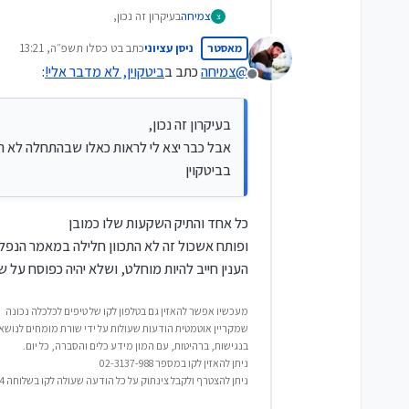
צמיחה
בעיקרון זה נכון,
צ
אבל כבר יצא לי לראות כאלו שבהתחלה לא הסכימו לחשוב 
מאסטר
ניסן עציוני
כתב ב
ט כסלו תשפ״ה, 13:21
נערך לאחרונה על ידי
@
צמיחה
כתב ב
ביטקוין, לא מדבר אלי!
:
מנותק
בעיקרון זה נכון,
בביטקוין
כל אחד והתיק השקעות שלו כמובן
ופותח אשכול זה לא התכוון חלילה במאמר הנפלא
הענין חייב להיות מוחלט, ושלא יהיה כפוסח על ש
מעכשיו אפשר להאזין גם בטלפון לקו של טיפים לכלכלה נכונה
שמקריין אוטמטית הודעות שעולות על ידי שורת מומחים לנושאי
בנגישות, ברהיטות, עם המון מידע כלים והסברה, כל יום.
ניתן להאזין לקו במספר 02-3137-988
ניתן להצטרף ולקבל צינתוק על כל הודעה שעולה לקו בשלוחה 4