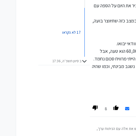
יר את היום על הספה עם
במצב כזה שתיווצר בועה,
17 לא נקראו
אי יבואו.
ובנימה אישית, לפני מספר חודשים, שוחחתי עם חבר ששכנע אותי לרכוש ביטקוין, הוא צפה שעד סוף השנה ערכו יעמוד על 60,000$ הוא טעה, אבל
ב סיוון תשפ״ה, 17:36
נשגב מבינתי, וכמו שהיה
8
יש את אלה עם הניתוח ערך,