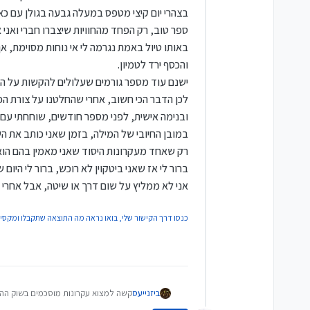
בצהרי יום קיצי מטפס במעלה גבעה בגולן עם כא
ספר טוב, רק הפחד מהחוויות שיצברו חברי ואני 
באותו טיול באמת נגרמה לי אי נוחות מסוימת, א
והכסף ירד לטמיון.
ישנם עוד מספר גורמים שעלולים להקשות על הח
לכן הדבר הכי חשוב, אחרי שהחלטנו על צורת הפ
במובן החיובי של המילה, בזמן שאני כותב את השורות הבאות, שוויו כבר עבר את ה ,000$
רק שאחד מעקרונות היסוד שאני מאמין בהם הוא, 
ברור לי אז שאני ביטקוין לא רוכש, ברור לי היום 
אני לא ממליץ על שום דרך או שיטה, אבל אחרי 
כנסו דרך הקישור שלי, בואו נראה מה התוצאה שתקבלו ומקסי
ביזנייעס
קשה למצוא עקרונות מוסכמים בשוק ההון,
וכמובן יש את המשלבים.