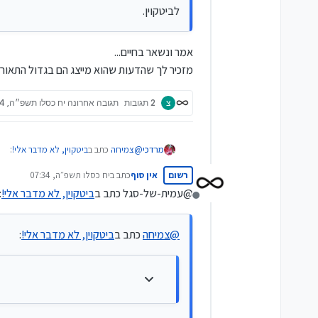
לביטקוין.
אמר ונשאר בחיים...
מזכיר לך שהדעות שהוא מייצג הם בגדול התאור
צ
2 תגובות
תגובה אחרונה
יח כסלו תשפ״ה, 07:34
@
צמיחה
כתב ב
ביטקוין, לא מדבר אלי!
:
מרדכי
רשום
אין סוף
כתב ב
יח כסלו תשפ״ה, 07:34
נערך לאחרונה על ידי
@עמית-של-סגל כתב ב
ביטקוין, לא מדבר אלי!
:
דרך אגב,
מנותק
שמעתי מאבנר סטפק ביום ראשון האחרון בבני ברק ש-5% מתיק ההשקעות כדאי בביטקוין, שמתוכו הוא נתן 
אמר ונשאר בחיים...
@
צמיחה
כתב ב
ביטקוין, לא מדבר אלי!
:
מזכיר לך שהדעות שהוא מייצג הם בגדול 