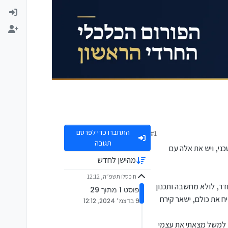
התחברו כדי לפרסם
#1
תגובה
כני, ויש את אלה עם
מהישן לחדש
ח כסלו תשפ״ה, 12:12
ר, לולא מחשבה ותכנון
פוסט 1 מתוך 29
יח את כולם, ישאר קירח
9 בדצמ׳ 2024, 12:12
פחד מפספוס הזדמנויות, כך למשל מצאתי את עצמי