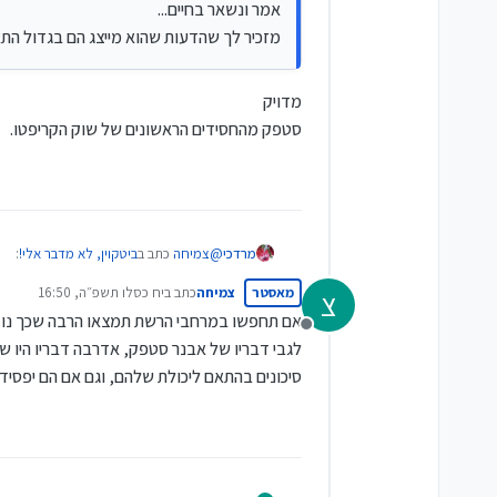
אמר ונשאר בחיים...
מזכיר לך שהדעות שהוא מייצג הם בגדול התא
מדויק
סטפק מהחסידים הראשונים של שוק הקריפטו.
@
צמיחה
כתב ב
ביטקוין, לא מדבר אלי!
:
מרדכי
מאסטר
צמיחה
כתב ב
יח כסלו תשפ״ה, 16:50
צ
נערך לאחרונה על ידי
אם תחפשו במרחבי הרשת תמצאו הרבה שכך נוק
דרך אגב,
מנותק
לגבי דבריו של אבנר סטפק, אדרבה דבריו היו 
שמעתי מאבנר סטפק ביום ראשון האחרון בבני ברק ש-5% מתיק ההשקעות כדאי בביטקוין, שמתוכו הוא נתן 
אמר ונשאר בחיים...
סיכונים בהתאם ליכולת שלהם, וגם אם הם יפסיד
מזכיר לך שהדעות שהוא מייצג הם בגדול 