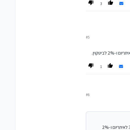
3
#5
1
#6
שמעתי מאבנר סטפק ביום ראשון האחרון בבני ברק ש-5% מתיק ההשקעות כדאי בביטקוין, שמתוכו הוא נתן עדיפות של 3% לאיתריום ו-2%