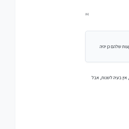
#4
על ביטקוין, ודוקא לאחרונה הם החליטו שבערך 3% מתיק ההשקעות שלהם כן יהיה
אין בעיה לשנות, אבל