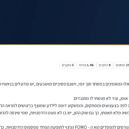
2
פוסטים
9
כותבים
1.9k
צפיות
5
עוקבים
ס
ט אלול תשפ״ד, 12:14
ו המאמינים במסחר תוך יומי, וישנם פסיביים מושבעים ,יש שדוגלים בניתוח ט
אופן, עוד לא פגשתי לו מתנגדים.
לפה בצעצועים וממתקים, והמשקיע דומה לילדון שמוצף בריגושים למראה החד
יג מלא תאוותו, כך גם שוק ההון, יש בו לא מעט הזדמנויות, שמי שינסה להרוו
אחד הדוגמאות למניעים שמבלבלים משקיעים וגורמים להפסדים הוא ה - FOMO הכינוי לתופעת ה