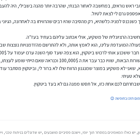
בי ראש נוראים, במחשבה לאחור הבנתי, שהרבה יותר מהנה בשבילי, היה להעב
אפספס גרם לי לצאת לטיול.
ך כשנכנס למניה כלשהיא, רק מהסיבה שהיו רבים שהרוויחו בה לאחרונה, הגיוני 
שיבה הרציונלית של משקיע, אולי אכתוב עליהם בעתיד בעז"ה.
עולה המועדפת עלינו, הוא לאמץ אותה, ולא להתרשם מהזדמנויות נוצצות שבווד
100 וכנראה שאם הייתי שומע לעצתו, הייתי מרוויח סכום נחמד.
שאני לא משקיע במוצר שמנגנון הרווח שלו לא ברור לי, וביטקוין מסתבר עוד 
שלא טעיתי.
שבחרתם לכם אחת כזו, אל תסטו ממנה גם לא בעד ביטקוין.
מום תזכו בחופשה 😉
 יש כאלו המאמינים במסחר תוך יומי, וישנם פסיביים מושבעים ,יש שדוגלים בניתוח טכני, ו