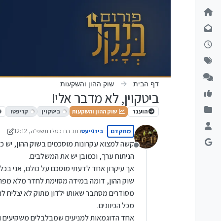
ילוג לתוכן
דף הבית
שוק ההון והשקעות
ביטקוין, לא מדבר אלי!
הועבר
שוק ההון והשקעות
ביטקוין
קריפטו
9
מתקדם
ביזנייעס
כתב ב
ח כסלו תשפ״ה, 12:12
נערך לאחרונה על ידי ביזנייע
קשה למצוא עקרונות מוסכמים בשוק ההון, יש כאל
מנותק
הניתוח ערך, וכמובן יש את המשלבים.
אך עיקרון אחד לדעתי מוסכם על כולם, אני בכל 
שוק ההון, דומה במידה מסוימת לחדר מלא מפה 
מסודרים מסתבר שאותו ילדון מתוק לא יצליח להש
מכל הכיוונים.