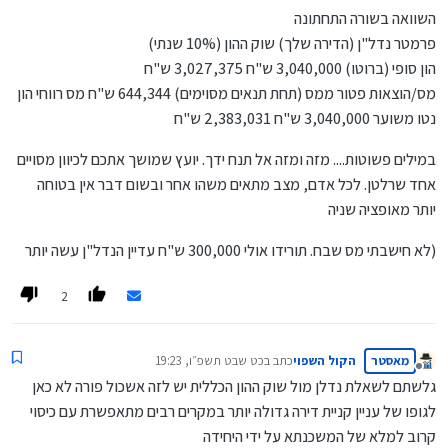
השוואה בשורה התחתונה
פרמטר נדל"ן (הדירה שלך) שוק ההון (10% שנתי)
הון סופי (ברוטו) 3,040,000 ש"ח 3,027,375 ש"ח
מס/הוצאות פטור ממס (תחת תנאים מסוימים) 644,344 ש"ח מס רווחי הון
נטו משוער 3,040,000 ש"ח 2,383,031 ש"ח
במילים פשוטות.... מזה ומזה אל תנח ידך. יועץ שמושך אתכם לכיוון מסויים
אחד שרלטן. לכל אדם, מצב מתאים משהו אחר ובשום דבר אין בטוחה
יותר מאופציה שניה
(לא חישבתי מס שבח. תורידו אולי 300,000 ש"ח עדיין הנדל"ן עשה יותר
2
מאסטר
הקול השפוי
כתב ב
כט שבט תשפ״ו, 19:23
נערך לאחרונה על ידי
מנותק
גלשתם לשאלת נדלן מול שוק ההון הכללית יש לזה אשכול פורה לא כאן
לגופו של עניין קניית דירה גדולה יותר במקרים רבים מתאפשרת עם כיסוי
קרוב למלא של המשכנתא על ידי היחידה