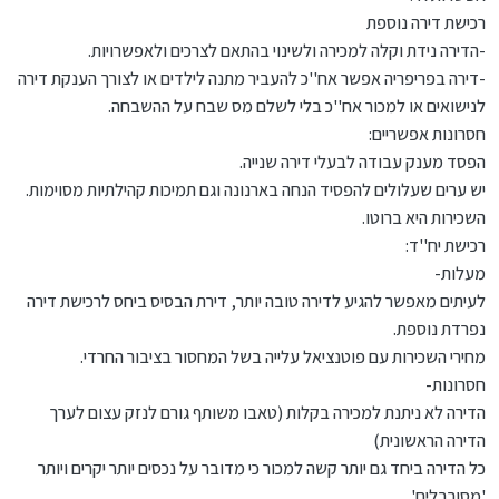
רכישת דירה נוספת
-הדירה נידת וקלה למכירה ולשינוי בהתאם לצרכים ולאפשרויות.
-דירה בפריפריה אפשר אח''כ להעביר מתנה לילדים או לצורך הענקת דירה
לנישואים או למכור אח''כ בלי לשלם מס שבח על ההשבחה.
חסרונות אפשריים:
הפסד מענק עבודה לבעלי דירה שנייה.
יש ערים שעלולים להפסיד הנחה בארנונה וגם תמיכות קהילתיות מסוימות.
השכירות היא ברוטו.
רכישת יח''ד:
מעלות-
לעיתים מאפשר להגיע לדירה טובה יותר, דירת הבסיס ביחס לרכישת דירה
נפרדת נוספת.
מחירי השכירות עם פוטנציאל עלייה בשל המחסור בציבור החרדי.
חסרונות-
הדירה לא ניתנת למכירה בקלות (טאבו משותף גורם לנזק עצום לערך
הדירה הראשונית)
כל הדירה ביחד גם יותר קשה למכור כי מדובר על נכסים יותר יקרים ויותר
'מסורבלים'