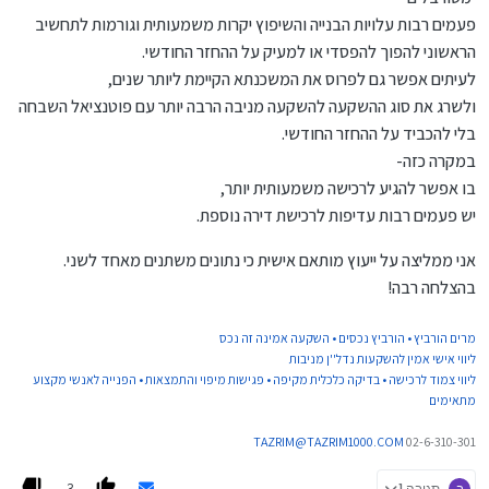
פעמים רבות עלויות הבנייה והשיפוץ יקרות משמעותית וגורמות לתחשיב
הראשוני להפוך להפסדי או למעיק על ההחזר החודשי.
לעיתים אפשר גם לפרוס את המשכנתא הקיימת ליותר שנים,
ולשרג את סוג ההשקעה להשקעה מניבה הרבה יותר עם פוטנציאל השבחה
בלי להכביד על ההחזר החודשי.
במקרה כזה-
בו אפשר להגיע לרכישה משמעותית יותר,
יש פעמים רבות עדיפות לרכישת דירה נוספת.
אני ממליצה על ייעוץ מותאם אישית כי נתונים משתנים מאחד לשני.
בהצלחה רבה!
מרים הורביץ • הורביץ נכסים • השקעה אמינה זה נכס
ליווי אישי אמין להשקעות נדל''ן מניבות
ליווי צמוד לרכישה • בדיקה כלכלית מקיפה • פגישות מיפוי והתמצאות • הפנייה לאנשי מקצוע
מתאימים
TAZRIM@TAZRIM1000.COM
02-6-310-301
3
ב
תגובה 1