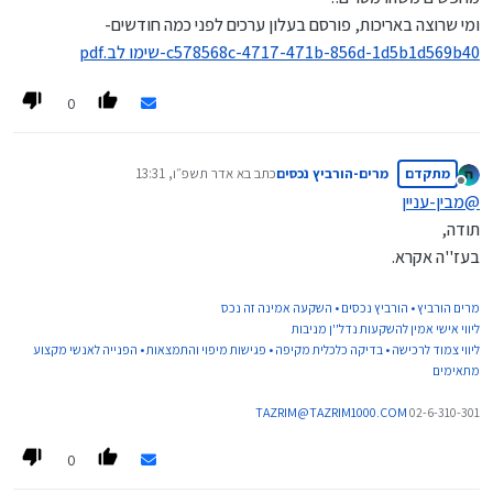
ומי שרוצה באריכות, פורסם בעלון ערכים לפני כמה חודשים-
c578568c-4717-471b-856d-1d5b1d569b40-שימו לב.pdf
0
מתקדם
מרים-הורביץ נכסים
כתב ב
א אדר תשפ״ו, 13:31
נערך לאחרונה על ידי
מנותק
@
מבין-עניין
תודה,
בעז''ה אקרא.
מרים הורביץ • הורביץ נכסים • השקעה אמינה זה נכס
ליווי אישי אמין להשקעות נדל''ן מניבות
ליווי צמוד לרכישה • בדיקה כלכלית מקיפה • פגישות מיפוי והתמצאות • הפנייה לאנשי מקצוע
מתאימים
TAZRIM@TAZRIM1000.COM
02-6-310-301
0