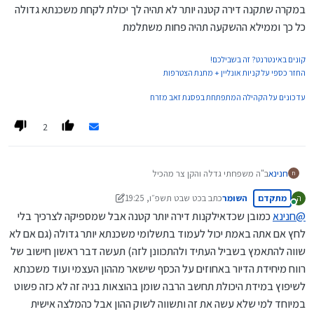
במקרה שתקנה דירה קטנה יותר לא תהיה לך יכולת לקחת משכנתא גדולה
כל כך וממילא ההשקעה תהיה פחות משתלמת
קונים באינטרנט? זה בשבילכם!
החזר כספי על קניות אונליין + מתנת הצטרפות
עדכונים על הקהילה המתפתחת בפסגת זאב מזרח
2
חנינא
ב"ה משפחתי גדלה והקן צר מהכיל
ח
יש לי כרגע 2 אופציות או לקנות דירה יותר קטנה (כמובן יותר גדולה מכיום)
מתקדם
השומר
כתב ב
כט שבט תשפ״ו, 19:25
ה
עם משכנתא סבירה (הפער בין הדירה שלי כיום לדירה האחרת) או לקנות
נערך לאחרונה על ידי השומר
מחובר
דירה יותר גדולה ולעשות יחידה שתכסה את רוב הפער של התוספת
@
חנינא
כמובן שכדאילקנות דירה יותר קטנה אבל שמספיקה לצרכיך בלי
במשכנתא
לחץ אם אתה באמת יכול לעמוד בתשלומי משכנתא יותר גדולה (גם אם לא
כהשקעה אני מעריך שזה לא שווה מבחינת האחוזים שזה מניב זה פחות
שווה להתאמץ בשביל העתיד ולהתכוונן לזה) תעשה דבר ראשון חישוב של
משוק ההון וכו' אבל לכאו' זה סוג של על הדרך כשהשכירות תכסה את רוב
הפער וכאמור
רווח מיחידת הדיור באחוזים על הכסף שישאר מההון העצמי ועוד משכנתא
אשמח לעצת המבינים איזה עוד כיוונים ומחשבות שלא חשבתי על האופציות
לשיפוץ במידת היכולת תחשב הרבה שומן בהוצאות בניה זה לא כזה פשוט
הנ"ל
במיוחד למי שלא עשה את זה ותשווה לשוק ההון אבל כהמלצה אישית
@
משהמשה
@
מרים-הורביץ-נכסים
ועוד...