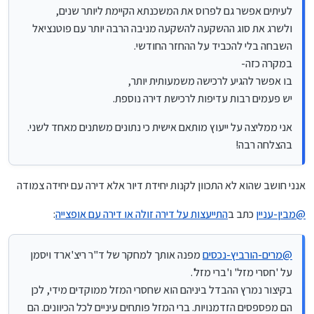
לעיתים אפשר גם לפרוס את המשכנתא הקיימת ליותר שנים,
ולשרג את סוג ההשקעה להשקעה מניבה הרבה יותר עם פוטנציאל
השבחה בלי להכביד על ההחזר החודשי.
במקרה כזה-
בו אפשר להגיע לרכישה משמעותית יותר,
יש פעמים רבות עדיפות לרכישת דירה נוספת.
אני ממליצה על ייעוץ מותאם אישית כי נתונים משתנים מאחד לשני.
בהצלחה רבה!
אנני חושב שהוא לא התכוון לקנות יחידת דיור אלא דירה עם יחידה צמודה
@
מבין-עניין
כתב ב
התייעצות על דירה זולה או דירה עם אופצייה
:
@
מרים-הורביץ-נכסים
מפנה אותך למחקר של ד"ר ריצ'ארד ויסמן
על 'חסרי מזל' ו'ברי מזל'.
בקיצור נמרץ ההבדל ביניהם הוא שחסרי המזל ממוקדים מידי, לכן
הם מפספסים הזדמנויות. ברי המזל פותחים עיניים לכל הכיוונים. הם