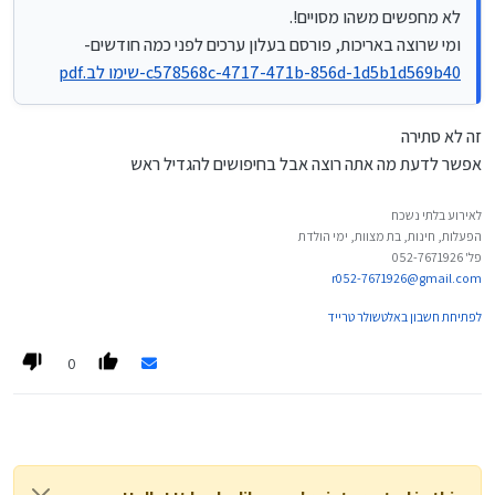
לא מחפשים משהו מסויים!.
ומי שרוצה באריכות, פורסם בעלון ערכים לפני כמה חודשים-
c578568c-4717-471b-856d-1d5b1d569b40-שימו לב.pdf
זה לא סתירה
אפשר לדעת מה אתה רוצה אבל בחיפושים להגדיל ראש
לאירוע בלתי נשכח
הפעלות, חינות, בת מצוות, ימי הולדת
פל' 052-7671926
r052-7671926@gmail.com
לפתיחת חשבון באלטשולר טרייד
0