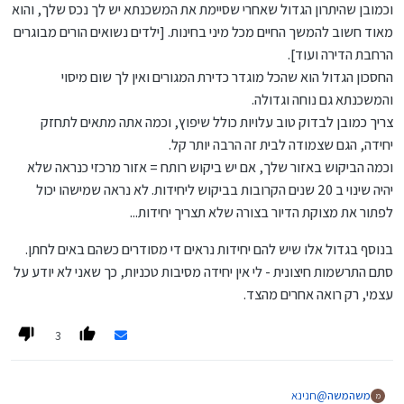
וכמובן שהיתרון הגדול שאחרי שסיימת את המשכנתא יש לך נכס שלך, והוא
מאוד חשוב להמשך החיים מכל מיני בחינות. [ילדים נשואים הורים מבוגרים
הרחבת הדירה ועוד].
החסכון הגדול הוא שהכל מוגדר כדירת המגורים ואין לך שום מיסוי
והמשכנתא גם נוחה וגדולה.
צריך כמובן לבדוק טוב עלויות כולל שיפוץ, וכמה אתה מתאים לתחזק
יחידה, הגם שצמודה לבית זה הרבה יותר קל.
וכמה הביקוש באזור שלך, אם יש ביקוש רותח = אזור מרכזי כנראה שלא
יהיה שינוי ב 20 שנים הקרובות בביקוש ליחידות. לא נראה שמישהו יכול
לפתור את מצוקת הדיור בצורה שלא תצריך יחידות...
בנוסף בגדול אלו שיש להם יחידות נראים די מסודרים כשהם באים לחתן.
סתם התרשמות חיצונית - לי אין יחידה מסיבות טכניות, כך שאני לא יודע על
עצמי, רק רואה אחרים מהצד.
3
@
חנינא
משהמשה
מ