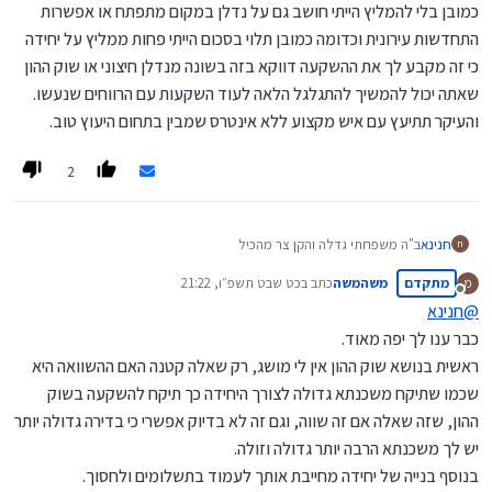
ייש"כ
כמובן בלי להמליץ הייתי חושב גם על נדלן במקום מתפתח או אפשרות
התחדשות עירונית וכדומה כמובן תלוי בסכום הייתי פחות ממליץ על יחידה
כי זה מקבע לך את ההשקעה דווקא בזה בשונה מנדלן חיצוני או שוק ההון
שאתה יכול להמשיך להתגלגל הלאה לעוד השקעות עם הרווחים שנעשו.
והעיקר תתיעץ עם איש מקצוע ללא אינטרס שמבין בתחום היעוץ טוב.
2
חנינא
ב"ה משפחתי גדלה והקן צר מהכיל
ח
יש לי כרגע 2 אופציות או לקנות דירה יותר קטנה (כמובן יותר גדולה מכיום)
מתקדם
משהמשה
כתב ב
כט שבט תשפ״ו, 21:22
מ
עם משכנתא סבירה (הפער בין הדירה שלי כיום לדירה האחרת) או לקנות
נערך לאחרונה על ידי
מנותק
דירה יותר גדולה ולעשות יחידה שתכסה את רוב הפער של התוספת
@
חנינא
במשכנתא
כבר ענו לך יפה מאוד.
כהשקעה אני מעריך שזה לא שווה מבחינת האחוזים שזה מניב זה פחות
ראשית בנושא שוק ההון אין לי מושג, רק שאלה קטנה האם ההשוואה היא
משוק ההון וכו' אבל לכאו' זה סוג של על הדרך כשהשכירות תכסה את רוב
הפער וכאמור
שכמו שתיקח משכנתא גדולה לצורך היחידה כך תיקח להשקעה בשוק
אשמח לעצת המבינים איזה עוד כיוונים ומחשבות שלא חשבתי על האופציות
ההון, שזה שאלה אם זה שווה, וגם זה לא בדיוק אפשרי כי בדירה גדולה יותר
הנ"ל
יש לך משכנתא הרבה יותר גדולה וזולה.
@
משהמשה
@
מרים-הורביץ-נכסים
ועוד...
ייש"כ
בנוסף בנייה של יחידה מחייבת אותך לעמוד בתשלומים ולחסוך.