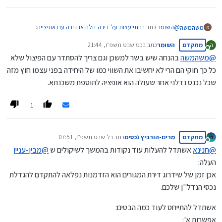
@
השומר
כתב ב
התייעצות על דירה זולה או דירה עם אופצייה
:
משהמשה
מ
מתקדם
השומר
כתב ב
כט שבט תשפ״ו, 21:44
ה
נערך לאחרונה על ידי
מחובר
@
משהמשה
בהנחה שיש בשר למשכן וגם צריך להסתדר עם הפיצול שלא
הון שתקוע בקירות.
כל כך חוקי הם הרי לא יחשיבו את השווי כמו של היחידה בפני עצמו חוץ מזה
שכל נכנס נדלני אחר שעולה הוא אופציה לתוספת משכנתא.
פירושו אפשרויות טובות במשכנתא וזה דבר מאוד חשוב כשמחתנים.
1
מתקדם
מרים-הורביץ נכסים
כתב ב
ל שבט תשפ״ו, 07:51
נערך לאחרונה על ידי
מנותק
@
חנינא
אשתדל להעלות עוד נקודות בהמשך לשיקולים ש
@
מבין-עניין
העלה:
אכן זמן של שידרוג דירת המגורים הוא הזדמנות נפלאה להתקדם להגדלת
נכסי הנדל''ן שלכם.
אשתדל להתייחס לעוד כמה הבטים:
אפשרות א':