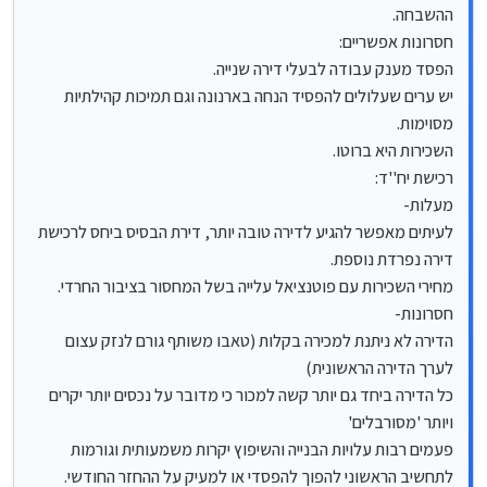
החרדי.
ההשבחה.
חסרונות-
חסרונות אפשריים:
הדירה לא ניתנת למכירה בקלות (טאבו משותף גורם לנזק
הפסד מענק עבודה לבעלי דירה שנייה.
עצום לערך הדירה הראשונית)
כל הדירה ביחד גם יותר קשה למכור כי מדובר על נכסים יותר
יש ערים שעלולים להפסיד הנחה בארנונה וגם תמיכות קהילתיות
יקרים ויותר 'מסורבלים'
מסוימות.
פעמים רבות עלויות הבנייה והשיפוץ יקרות משמעותית וגורמות
השכירות היא ברוטו.
לתחשיב הראשוני להפוך להפסדי או למעיק על ההחזר
החודשי.
רכישת יח''ד:
לעיתים אפשר גם לפרוס את המשכנתא הקיימת ליותר שנים,
מעלות-
ולשרג את סוג ההשקעה להשקעה מניבה הרבה יותר עם
לעיתים מאפשר להגיע לדירה טובה יותר, דירת הבסיס ביחס לרכישת
פוטנציאל השבחה בלי להכביד על ההחזר החודשי.
דירה נפרדת נוספת.
במקרה כזה-
בו אפשר להגיע לרכישה משמעותית יותר,
מחירי השכירות עם פוטנציאל עלייה בשל המחסור בציבור החרדי.
יש פעמים רבות עדיפות לרכישת דירה נוספת.
חסרונות-
הדירה לא ניתנת למכירה בקלות (טאבו משותף גורם לנזק עצום
לערך הדירה הראשונית)
כל הדירה ביחד גם יותר קשה למכור כי מדובר על נכסים יותר יקרים
ויותר 'מסורבלים'
פעמים רבות עלויות הבנייה והשיפוץ יקרות משמעותית וגורמות
לתחשיב הראשוני להפוך להפסדי או למעיק על ההחזר החודשי.