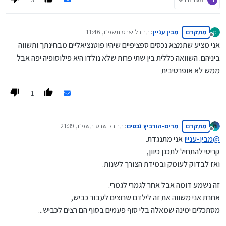
מתקדם
מבין עניין
כתב ב
ל שבט תשפ״ו, 11:46
מ
נערך לאחרונה על ידי
מנותק
אני מציע שתמצא נכסים ספציפיים שיהיו פוטנציאליים מבחינתך ותשווה
ביניהם. השוואה כללית בין שתי פרות שלא נולדו היא פילוסופיה יפה אבל
ממש לא אופרטיבית
1
מתקדם
מרים-הורביץ נכסים
כתב ב
ל שבט תשפ״ו, 21:39
נערך לאחרונה על ידי
מנותק
@
מבין-עניין
אני מתנגדת.
קריטי להתחיל לתכנן כיוון,
ואז לבדוק לעומק ובמידת הצורך לשנות.
זה נשמע דומה אבל אחר לגמרי לגמרי.
אחרת אני משווה את זה לילדם שרוצים לעבור כביש,
מסתכלים ימינה שמאלה בלי סוף פעמים בסוף הם רצים לכביש...