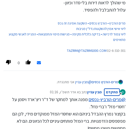
מי שהולך לראות דירות בלי סדר וכיוון-
עלול להתבלבל ולהפסיד.
מרים הורביץ • הורביץ נכסים • השקעה אמינה זה נכס
ליווי אישי אמין להשקעות נדל''ן מניבות
ליווי צמוד לרכישה • בדיקה כלכלית מקיפה • פגישות מיפוי והתמצאות • הפנייה לאנשי מקצוע
מתאימים
TAZRIM@TAZRIM1000.COM
02-6-310-301
0
@
מבין-עניין
אני מתנגדת.
מרים-הורביץ נכסים
קריטי להתחיל לתכנן כיוון,
מתקדם
מבין עניין
כתב ב
א אדר תשפ״ו, 01:16
מ
ואז לבדוק לעומק ובמידת הצורך לשנות.
זה נשמע דומה אבל אחר לגמרי לגמרי.
נערך לאחרונה על ידי
מנותק
אחרת אני משווה את זה לילדם שרוצים לעבור כביש,
@
מרים-הורביץ-נכסים
מפנה אותך למחקר של ד"ר ריצ'ארד ויסמן על
מסתכלים ימינה שמאלה בלי סוף פעמים בסוף הם רצים
מי שהולך לראות דירות בלי סדר וכיוון-
'חסרי מזל' ו'ברי מזל'.
לכביש...
עלול להתבלבל ולהפסיד.
בקיצור נמרץ ההבדל ביניהם הוא שחסרי המזל ממוקדים מידי, לכן הם
מפספסים הזדמנויות. ברי המזל פותחים עיניים לכל הכיוונים. הם לא
מחפשים משהו מסויים!.