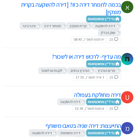
בכמה לתמחר דירה כזו? [דירה להשקעה בקרית
א
מוצקין]
נדל"ן ומשכנתאות
דירה להשקעה
קרית מוצקין
תמחור דירה
פינוי בינוי
שוק הנדלן
15
יח תמוז תשפ״ו, 08:45
מה עדיף- לרכוש דירה או לשכור?
נדל"ן ומשכנתאות
מרים הורביץ
הורביץ נכסים
לקנות או לשכור
15
ד אייר תשפ״ו, 17:35
דירה מחולקת בעפולה
U
נדל"ן ומשכנתאות
דירה להשקעה
15
א תמוז תשפ״ו, 15:39
התייעצות: דירה שניה בטאבו משותף
מ
נדל"ן ומשכנתאות
דירה משותפת
דירה להשקעה