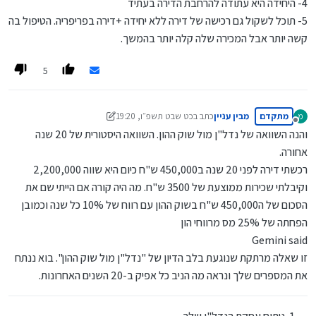
4- היחידה היא עתודה להרחבת הדירה בעתיד
5- תוכל לשקול גם רכישה של דירה ללא יחידה +דירה בפריפריה. הטיפול בה
קשה יותר אבל המכירה שלה קלה יותר בהמשך.
5
מתקדם
מבין עניין
כתב ב
כט שבט תשפ״ו, 19:20
מ
נערך לאחרונה על ידי מבין עניין
מנותק
והנה השוואה של נדל"ן מול שוק ההון. השוואה היסטורית של 20 שנה
אחורה.
רכשתי דירה לפני 20 שנה ב450,000 ש"ח כיום היא שווה 2,200,000
וקיבלתי שכירות ממוצעת של 3500 ש"ח. מה היה קורה אם הייתי שם את
הסכום של ה450,000 ש"ח בשוק ההון עם רווח של 10% כל שנה וכמובן
הפחתה של 25% מס מרווחי הון
Gemini said
זו שאלה מרתקת שנוגעת בלב הדיון של "נדל"ן מול שוק ההון". בוא ננתח
את המספרים שלך ונראה מה הניב כל אפיק ב-20 השנים האחרונות.