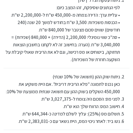
ניתוח עסקת הנדל"ן שלך
לפי הנתונים שסיפקת, זהו המצב כיום:
• עליית ערך: הדירה צמחה מ-450,000 ש"ח ל-2,200,000 ש"ח.
• הכנסות משכירות: 3,500 ש"ח בחודש למשך 20 שנה (240
חודשים) שווים סכום מצטבר של 840,000 ש"ח.
• סה"כ שווי נומינלי: 2,200,000 (הדירה) + 840,000 (שכירות) =
3,040,000 ש"ח. (הערה: בחישוב זה לא לקחנו בחשבון הוצאות
תחזוקה, ביטוחים או מס רכישה, וגם לא את הריבית שאולי קיבלת על
השקעה חוזרת של השכירות).
ניתוח שוק ההון (תשואה של 10% שנתי)
כאן נכנס לתמונה "פלא הריבית דריבית". אם היית משקיע את
450,000 השקלים בשוק ההון עם תשואה שנתית ממוצעת של 10%:
לפני מס: הסכום היה צומח ל-3,027,375 ש"ח.
חישוב המס: הרווח שלך הוא ש"ח.
תשלום מס (25%): עליך לשלם למדינה כ-644,344 ש"ח.
נטו ביד: לאחר ניכוי המס, היית נשאר עם כ-2,383,031 ש"ח.