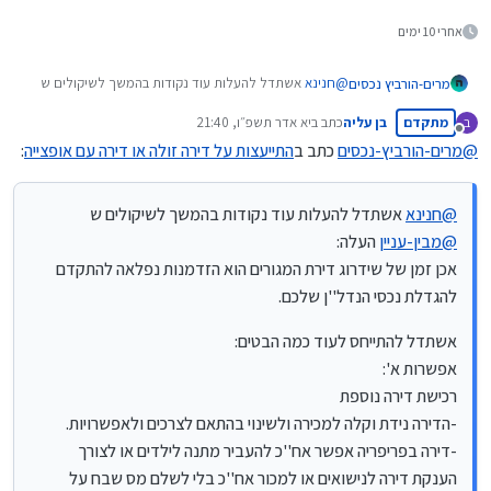
אחרי 10 ימים
@
חנינא
אשתדל להעלות עוד נקודות בהמשך לשיקולים ש
מרים-הורביץ נכסים
@
מבין-עניין
העלה:
מתקדם
בן עליה
כתב ב
יא אדר תשפ״ו, 21:40
ב
אכן זמן של שידרוג דירת המגורים הוא הזדמנות נפלאה
אשתדל להתייחס לעוד כמה הבטים:
נערך לאחרונה על ידי
מנותק
להתקדם להגדלת נכסי הנדל''ן שלכם.
אפשרות א':
@
מרים-הורביץ-נכסים
כתב ב
התייעצות על דירה זולה או דירה עם אופצייה
:
רכישת דירה נוספת
אני ממליצה על ייעוץ מותאם אישית כי נתונים משתנים מאחד
-הדירה נידת וקלה למכירה ולשינוי בהתאם לצרכים
לשני.
ולאפשרויות.
בהצלחה רבה!
@
חנינא
אשתדל להעלות עוד נקודות בהמשך לשיקולים ש
-דירה בפריפריה אפשר אח''כ להעביר מתנה לילדים או לצורך
@
מבין-עניין
העלה:
הענקת דירה לנישואים או למכור אח''כ בלי לשלם מס שבח
אכן זמן של שידרוג דירת המגורים הוא הזדמנות נפלאה להתקדם
על ההשבחה.
חסרונות אפשריים:
להגדלת נכסי הנדל''ן שלכם.
הפסד מענק עבודה לבעלי דירה שנייה.
יש ערים שעלולים להפסיד הנחה בארנונה וגם תמיכות
אשתדל להתייחס לעוד כמה הבטים:
קהילתיות מסוימות.
אפשרות א':
השכירות היא ברוטו.
רכישת דירה נוספת
רכישת יח''ד:
מעלות-
-הדירה נידת וקלה למכירה ולשינוי בהתאם לצרכים ולאפשרויות.
לעיתים מאפשר להגיע לדירה טובה יותר, דירת הבסיס ביחס
-דירה בפריפריה אפשר אח''כ להעביר מתנה לילדים או לצורך
לרכישת דירה נפרדת נוספת.
הענקת דירה לנישואים או למכור אח''כ בלי לשלם מס שבח על
מחירי השכירות עם פוטנציאל עלייה בשל המחסור בציבור