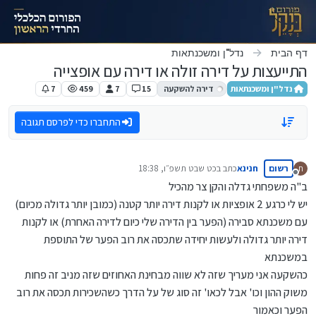
ילוג לתוכן
דף הבית
נדל"ן ומשכנתאות
התייעצות על דירה זולה או דירה עם אופצייה
נדל"ן ומשכנתאות
דירה להשקעה
15
7
459
7
התחברו כדי לפרסם תגובה
רשום
חנינא
כתב ב
כט שבט תשפ״ו, 18:38
ח
נערך לאחרונה על ידי
מנותק
ב"ה משפחתי גדלה והקן צר מהכיל
יש לי כרגע 2 אופציות או לקנות דירה יותר קטנה (כמובן יותר גדולה מכיום)
עם משכנתא סבירה (הפער בין הדירה שלי כיום לדירה האחרת) או לקנות
דירה יותר גדולה ולעשות יחידה שתכסה את רוב הפער של התוספת
במשכנתא
כהשקעה אני מעריך שזה לא שווה מבחינת האחוזים שזה מניב זה פחות
משוק ההון וכו' אבל לכאו' זה סוג של על הדרך כשהשכירות תכסה את רוב
הפער וכאמור