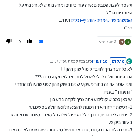
אשמח לעצת המבינים איזה עוד כיוונים ומחשבות שלא חשבתי על
האופציות הנ"ל
@
משהמשה
@
מרים-הורביץ-נכסים
ועוד...
ייש"כ
0
ה
מ
2 תגובות
מתקדם
מבין עניין
כתב ב
כט שבט תשפ״ו, 19:17
מ
נערך לאחרונה על ידי
מנותק
לא כל דבר צריך להיבדק מול שוק ההון !!!
הרבה יותר זול וכלכלי לאכול לחם, אז לא תקנה גבינה???
ואני אומר את זה בתור משקיע שנים בשוק ההון לפני שהעולם החרדי
"התעורר" בעניין.
יש כאן כמה שיקולים שאתה צריך לקחת בחשבון-
1- רכישת דירה היא הזדמנות להוציא הלוואה זולה במשכנתא
2- יחידה ליד הבית בדרך כלל הטיפול שלה קל מאד במיוחד אם אתה גר
באזור ביקוש.
3- יחידה ליד הבית עוזרת גם באירוח של משפחה כשהדיירים לא נמצאים