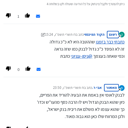
ניתן להצטרף ולקבל צינתוק על כל הודעה שעולה לקו בשלוחה 4
1
רשום
הקוד הפיננסי
כתב ב
ח תשרי תשפ״ו, 15:24
ה
נערך לאחרונה על ידי הקוד הפיננסי
מנותק
כתבתי כבר בזמנו
שההטבה היא לא כ"כ גדולה
זה לא הפסד כ"כ גדול לבנק כמו שזה נראה
וכפי שאתה בעצמך
@
ניסן-עציוני
כתבת
0
מאסטר
אבי ר.
כתב ב
ח תשרי תשפ״ו, 23:50
נערך לאחרונה על ידי
מנותק
לבנק לאומי אין באמת את הבעיה להוריד את הפריים,
כיון שהוא הבנק הגדול ויש לו הרבה כסף מהעו"ש וכדו'
כך שהוא עצמו לא משלם את ריבית בנק ישראל,
ולכן המרווח שלו כאן הוא גבוה מאוד.