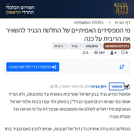
ילוג לתוכן
דף הבית
כלכלת המשפחה
מי המפסידים האמיתיים של החלטת הנגיד להשאיר
את הריבית על כנה
כלכלת המשפחה
משכנתא
נגיד
ריבית
3
307
4
4
התחברו כדי לפרסם תגובה
מאסטר
ניסן עציוני
כתב ב
ח תשרי תשפ״ו, 14:39
נערך לאחרונה על ידי
מנותק
אתמול הודיע נגיד בנק ישראל שהריבית נשארת על מתכונתה, ולא הוריד
אותה כפי שציפו רבים מענף הנדל"ן במשק יחד עם רבבות אלפי ישראל
הנאנקים מידי חודש לשלם את המשכנתא שנמדדת על פי הוראת הוד
מעלת הנגיד.
ההחלטה הזו גררה אחריה גל גדול של תגובות, שניסו להבין האם הנגיד בחר