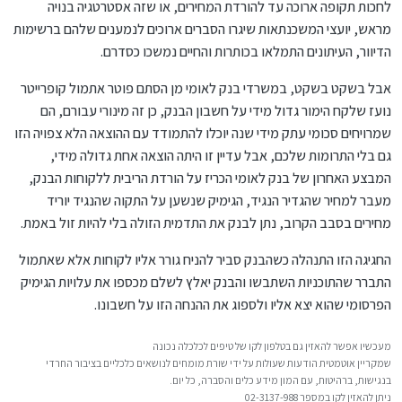
לחכות תקופה ארוכה עד להורדת המחירים, או שזה אסטרטגיה בנויה
מראש, יועצי המשכנתאות שיגרו הסברים ארוכים לנמענים שלהם ברשימות
הדיוור, העיתונים התמלאו בכותרות והחיים נמשכו כסדרם.
אבל בשקט בשקט, במשרדי בנק לאומי מן הסתם פוטר אתמול קופרייטר
נועז שלקח הימור גדול מידי על חשבון הבנק, כן זה מינורי עבורם, הם
שמרויחים סכומי עתק מידי שנה יוכלו להתמודד עם ההוצאה הלא צפויה הזו
גם בלי התרומות שלכם, אבל עדיין זו היתה הוצאה אחת גדולה מידי,
המבצע האחרון של בנק לאומי הכריז על הורדת הריבית ללקוחות הבנק,
מעבר למחיר שהגדיר הנגיד, הגימיק שנשען על התקוה שהנגיד יוריד
מחירים בסבב הקרוב, נתן לבנק את התדמית הזולה בלי להיות זול באמת.
החגיגה הזו התנהלה כשהבנק סביר להניח גורר אליו לקוחות אלא שאתמול
התברר שהתוכניות השתבשו והבנק יאלץ לשלם מכספו את עלויות הגימיק
הפרסומי שהוא יצא אליו ולספוג את ההנחה הזו על חשבונו.
מעכשיו אפשר להאזין גם בטלפון לקו של טיפים לכלכלה נכונה
שמקריין אוטמטית הודעות שעולות על ידי שורת מומחים לנושאים כלכליים בציבור החרדי
בנגישות, ברהיטות, עם המון מידע כלים והסברה, כל יום.
ניתן להאזין לקו במספר 02-3137-988