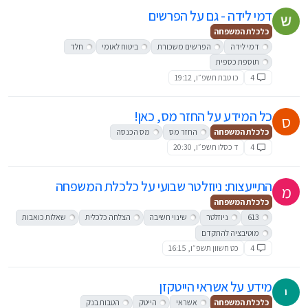
דמי לידה - גם על הפרשים
כלכלת המשפחה
דמי לידה
הפרשים משכורת
ביטוח לאומי
חלד
תוספת כספית
4
כו טבת תשפ״ו, 19:12
כל המידע על החזר מס, כאן!
ס
כלכלת המשפחה
החזר מס
מס הכנסה
4
ד כסלו תשפ״ו, 20:30
התייעצות: ניוזלטר שבועי על כלכלת המשפחה
מ
כלכלת המשפחה
613
ניוזלטר
שינוי חשיבה
הצלחה כלכלית
שאלות כואבות
מוטיבציה להתקדם
4
כט חשוון תשפ״ו, 16:15
מידע על אשראי הייטקזן
י
כלכלת המשפחה
אשראי
הייטק
הטבות בנק