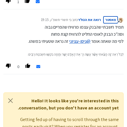
1
מאסטר
רואה את הנולד
כתב ב
י תשרי תשפ״ו, 19:15
נערך לאחרונה על ידי
מנותק
תמיד חשבתי שהבנק עצמו מרוויח שהפריים גבוה
וסה"כ הבנק לאומי החליט להרוויח קצת פחות
לפי מה שאתה אומר
@
ניסן-עציוני
זה נראה שטעיתי במשהו.
לְבַד֙ רְאֵה־זֶ֣ה מָצָ֔אתִי אֲשֶׁ֨ר עָשָׂ֧ה הָ' אֶת־הָאָדָ֖ם יָשָׁ֑ר וְהֵ֥מָּה בִקְשׁ֖וּ חִשְּׁבֹנ֥וֹת רַבִּֽים׃
0
Hello! It looks like you're interested in this
conversation, but you don't have an account yet.
Getting fed up of having to scroll through the same
posts each visit? When you register for an account,