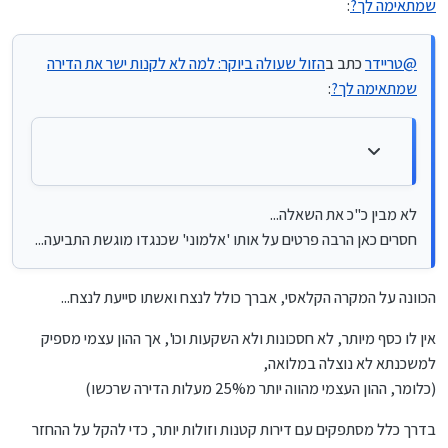
שמתאימה לך?
:
לא מבין כ"כ את השאלה...
@
טריידר
כתב ב
הזול שעולה ביוקר: למה לא לקנות ישר את הדירה
חסרים כאן הרבה פרטים על אותו 'אלמוני' שכנגדו מוגשת התביעה...
כמה הון עצמי יש לו בזמן הרכישה?
שמתאימה לך?
:
איזה יכולות יש להם בשוטף? אשתו סייעת בגן? עובדת הייטק..?
אם יש להם עוד כסף; מה הם בחרו לעשות איתו במקום רכישת
דירה גדולה יותר..? השקעה נוספת אולי..?
אולי השווער היה נותן יותר כסף אם החתן היה נבחן על כמה מאות
דפי גמרא נוספים..?
לא מבין כ"כ את השאלה...
חסרים כאן הרבה פרטים על אותו 'אלמוני' שכנגדו מוגשת התביעה...
הכוונה על המקרה הקלאסי, אברך כולל לנצח ואשתו סייעת לנצח...
אין לו כסף מיותר, לא חסכונות ולא השקעות וכו', אך ההון עצמי מספיק
למשכנתא לא נוצלה במלואה,
(כלומר, ההון העצמי מהווה יותר מ25% מעלות הדירה שרכשו)
בדרך כלל מסתפקים עם דירות קטנות וזולות יותר, כדי להקל על ההחזר