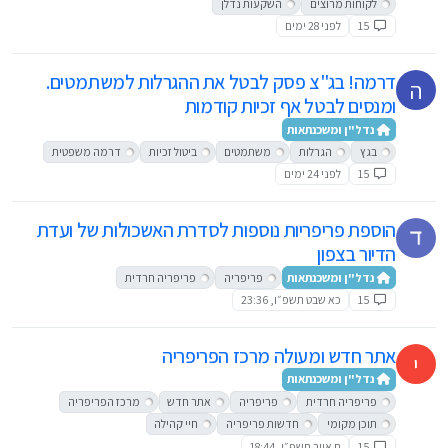
לקוחות מרוצים
השקעות נדלן
15
לפני 28 ימים
דרמה! בג"צ פסק לבטל את ההגרלות למשתמטים.
ה
ומנסים לבטל אף זכיות קודמות
נדל"ן ומשכנתאות
בגץ
הגרלות
משתמטים
ביטול זכיות
דרמה משפטית
15
לפני 24 ימים
הוספת פריפריות נוספות לסדרת האשכולות של ועדת
הדיור בצפון
נדל"ן ומשכנתאות
פריפריה
פריפריה חרדית
15
כא שבט תשפ״ו, 23:36
אתר חדש ומעולה מרכז הפריפריה
י
נדל"ן ומשכנתאות
פריפריה חרדית
פריפריה
אתר חדש
מרכז הפריפריה
תוכן מקומי
חדשות פריפריה
חיי קהילה
15
ח אייר תשפ״ו, 18:44