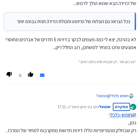
של הדירה הבא שהוא הולך לרכוש...
ככל הנראה גם העלות של הריהוט ותכולת הדירה תהיה גבוהה יותר
לא בהרכח, יצא לי כמה פעמים לבקר בדירות 5 חדרים של אברכים מחוסרי
אמצעים שזכו במחיר למשתכן, רוב החלל ריק...
"אין כאן סוד. רק שכבות שלא כולם רואים."
0
חופש כלכלי
@
שמואל
אין פריפריה שאין בה גם דירות חדשות
מתקדם
שמואל
כתב ב
ט סיוון תשפ״ה, 17:12
ש
כך שהבעיה נפתרה.
נערך לאחרונה על ידי
מנותק
כל אחד יכול לבחור מה שקרוב ללבו.
@
חופש-כלכלי
נכון,
רק שבחלק מהפריפריות הללו דירות חדשות מתקרבות למחיר של המרכז..