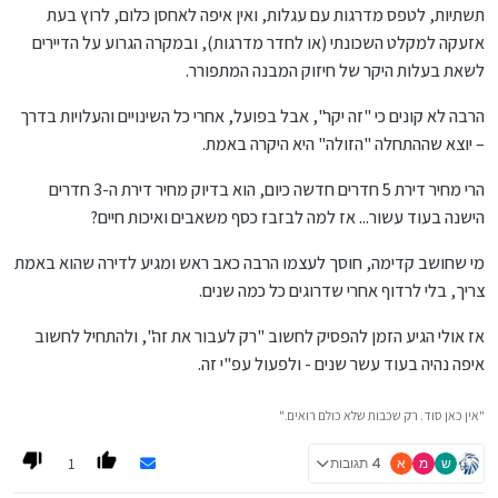
תשתיות, לטפס מדרגות עם עגלות, ואין איפה לאחסן כלום, לרוץ בעת
אזעקה למקלט השכונתי (או לחדר מדרגות), ובמקרה הגרוע על הדיירים
לשאת בעלות היקר של חיזוק המבנה המתפורר.
הרבה לא קונים כי "זה יקר", אבל בפועל, אחרי כל השינויים והעלויות בדרך
– יוצא שההתחלה "הזולה" היא היקרה באמת.
הרי מחיר דירת 5 חדרים חדשה כיום, הוא בדיוק מחיר דירת ה-3 חדרים
הישנה בעוד עשור... אז למה לבזבז כסף משאבים ואיכות חיים?
מי שחושב קדימה, חוסך לעצמו הרבה כאב ראש ומגיע לדירה שהוא באמת
צריך, בלי לרדוף אחרי שדרוגים כל כמה שנים.
אז אולי הגיע הזמן להפסיק לחשוב "רק לעבור את זה", ולהתחיל לחשוב
איפה נהיה בעוד עשר שנים - ולפעול עפ"י זה.
"אין כאן סוד. רק שכבות שלא כולם רואים."
1
ש
מ
א
4 תגובות