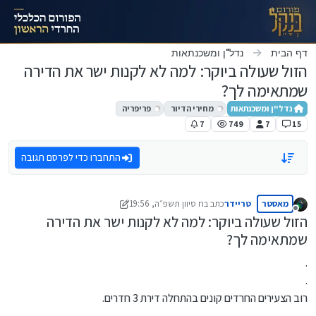
ילוג לתוכן
דף הבית
נדל"ן ומשכנתאות
הזול שעולה ביוקר: למה לא לקנות ישר את הדירה
שמתאימה לך?
נדל"ן ומשכנתאות
מחירי הדיור
פריפריה
7
749
7
15
התחברו כדי לפרסם תגובה
מאסטר
טריידר
כתב ב
ח סיוון תשפ״ה, 19:56
נערך לאחרונה על ידי טריידר
ח אייר תשפ״ה, 14:30
מנותק
הזול שעולה ביוקר: למה לא לקנות ישר את הדירה
שמתאימה לך?
.
.
רוב הצעירים החרדים קונים בהתחלה דירת 3 חדרים.