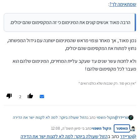
הבניה).
שמתאימה לך?
:
גם זול יחסית בתחילת הדרך, וגם לא מפסידים את עליית מחירי
הדירות שבין לבין.
הרבה מאוד אנשים קונים את המינימום כי זה המקסימום שהם יכולים.
נכון מאוד, אך מאחר וצפוי מראש שהמינימום ישתנה עם גידול המפשחה,
נחוץ למתוח את המקסימום שהם יכולים,
ולא לחכות עשר שנים עד שעקב עליית המחירים, המינימום שלהם הוא
מעבר לכל מקסימום שלהם !
"אין כאן סוד. רק שכבות שלא כולם רואים."
2
@
הקול-השפוי
כתב ב
הזול שעולה ביוקר: למה לא לקנות ישר את הדירה
טריידר
שמתאימה לך?
:
מאסטר
הקול השפוי
כתב ב
י סיוון תשפ״ה, 12:08
נערך לאחרונה על ידי
מנותק
@
טריידר
כתב ב
הזול שעולה ביוקר: למה לא לקנות ישר את הדירה
הרבה מאוד אנשים קונים את המינימום כי זה המקסימום שהם