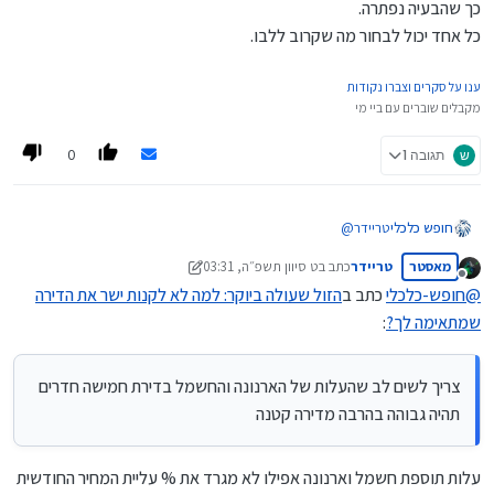
אבל מה לעשות שבחלק גדול מאד של הפריפריות זה בדיוק המצב...
כך שהבעיה נפתרה.
כלום, ובמקרה הגרוע על הדיירים לשאת בעלות היקר של חיזוק
המבנה המתפורר.
כל אחד יכול לבחור מה שקרוב ללבו.
ענו על סקרים וצברו נקודות
מקבלים שוברים עם ביי מי
0
ש
תגובה 1
טריידר
@
חופש כלכלי
מאסטר
טריידר
כתב ב
ט סיוון תשפ״ה, 03:31
צריך לשים לב שהעלות של הארנונה והחשמל בדירת חמישה חדרים
נערך לאחרונה על ידי טריידר
ח אייר תשפ״ה, 04:37
מנותק
תהיה גבוהה בהרבה מדירה קטנה
@
חופש-כלכלי
כתב ב
הזול שעולה ביוקר: למה לא לקנות ישר את הדירה
ככל הנראה גם העלות של הריהוט ותכולת הדירה תהיה גבוהה יותר
למרות שאתה צודק לגמרי
שמתאימה לך?
:
צריך לשים לב שהעלות של הארנונה והחשמל בדירת חמישה חדרים
תהיה גבוהה בהרבה מדירה קטנה
עלות תוספת חשמל וארנונה אפילו לא מגרד את % עליית המחיר החודשית