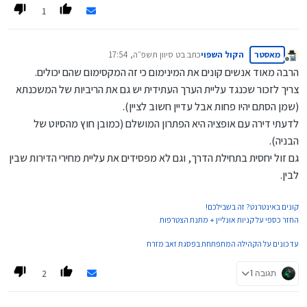
1
מאסטר
הקול השפוי
כתב ב
ט סיוון תשפ״ה, 17:54
נערך לאחרונה על ידי
מנותק
הרבה מאוד אנשים קונים את המינימום כי זה המקסימום שהם יכולים.
צריך לזכור שכנגד עליית הערך העתידית יש גם את הריביות של המשכנתא
(שמן הסתם יהיו פחות אבל עדיין חשוב לציין).
לדעתי דירה עם אופציה היא הפתרון המושלם (כמובן חוץ מהסיוט של
הבניה).
גם זול יחסית בתחילת הדרך, וגם לא מפסידים את עליית מחירי הדירות שבין
לבין.
קונים באינטרנט? זה בשבילכם!
החזר כספי על קניות אונליין + מתנת הצטרפות
עדכונים על הקהילה המתפתחת בפסגת זאב מזרח
2
תגובה 1