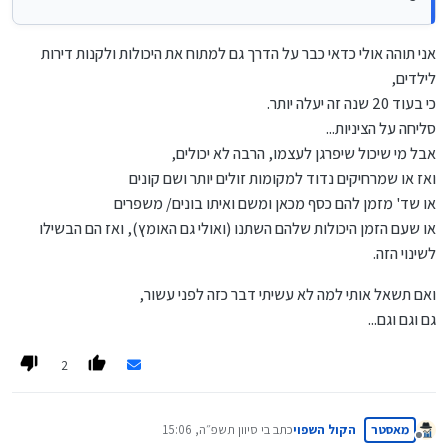
לך לפריפריה ותראה שרוב הציבור בכלל לא רוכש בצעירותם דירות 120
התביעה...
מ"ר,
ותוך כמה שנים המשפחה גדלה, ועמה ההוצאות, אך לא ההכנסות,
אני תוהה אולי כדאי כבר על הדרך גם למתוח את היכולות ולקנות דירות
לילדים,
והבית נהיה צר להכיל, ומוכרחים לקפוץ למים ולהגדיל את המשכנתא וכו',
כי בעוד 20 שנה זה יעלה יותר.
ועל זה באתי: תקנו היום את הדירה המתאימה לכם בעתיד, במחיר
סליחה על הציניות...
מוזל בהרבה !
אבל מי שיכול שיפרגן לעצמו, הרבה לא יכולים,
ואז או שמרחיקים נדוד למקומות זולים יותר ושם קונים
או שד' מזמן להם כסף מכאן ומשם ואיתו בונים/ משפרים
או שעם הזמן היכולות שלהם השתנו (ואולי גם האומץ), ואז הם הבשילו
לשינוי הזה.
ואם תשאל אותי למה לא עשיתי דבר כזה לפני עשור,
גם וגם וגם...
2
מאסטר
הקול השפוי
כתב ב
י סיוון תשפ״ה, 15:06
נערך לאחרונה על ידי
מנותק