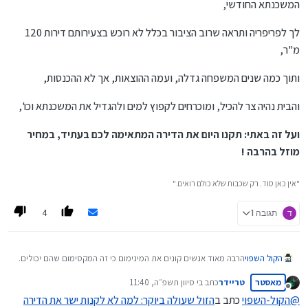
המשכנתא החודשי,
לך לפריפריה ותראה שרוב הציבור בכלל לא רוכש בצעירותם דירות 120
מ"ר,
ותוך כמה שנים המשפחה גדלה, ועמה ההוצאות, אך לא ההכנסות,
והבית נהיה צר להכיל, ומוכרחים לקפוץ למים ולהגדיל את המשכנתא וכו',
ועל זה באתי: תקנו היום את הדירה המתאימה לכם בעתיד, במחיר
מוזל בהרבה !
"אין כאן סוד. רק שכבות שלא כולם רואים."
4
ד
תגובה 1
הקול השפוי
הרבה מאוד אנשים קונים את המינימום כי זה המקסימום שהם יכולים.
צריך לזכור שכנגד עליית הערך העתידית יש גם את הריביות של
מאסטר
טריידר
כתב ב
י סיוון תשפ״ה, 11:40
המשכנתא (שמן הסתם יהיו פחות אבל עדיין חשוב לציין).
נערך לאחרונה על ידי
מנותק
לדעתי דירה עם אופציה היא הפתרון המושלם (כמובן חוץ מהסיוט של
@
הקול-השפוי
כתב ב
הזול שעולה ביוקר: למה לא לקנות ישר את הדירה