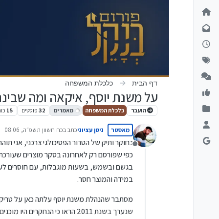
ילוג לתוכן
דף הבית
כלכלת המשפחה
על משנת יוסף, איקאה ומה שבינ
הועבר
כלכלת המשפחה
מאמרים
32
פוסטים
15
כות
מאסטר
ניסן עציוני
כתב ב
כח חשוון תשפ״ה, 08:06
נערך לאחרונה על ידי
כחוקר ותיק של הטרור הפסיכולגי צרכני, אני תוה
מנותק
כפי שפורסם רק לאחרונה בסקר מוצרים שעורכת ה
בגשם ובשמש, בשעות מוגבלות, עם חוסרים לעי
במידה והמוצר חסר.
מסתבר שהנהלת משנת יוסף עלתה כאן על טריק צ