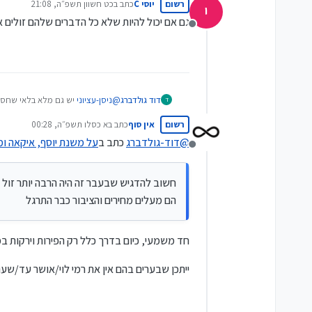
רשום
יוסי C
כתב ב
כט חשוון תשפ״ה, 21:08
י
נערך לאחרונה על ידי
גם אם יכול להיות שלא כל הדברים שלהם זולים א
מנותק
@
ניסן-עציוני
יש גם מלא בלאי שחסר 
דוד גולדברג
ד
או שמקבלים לא מה שאתה צריך בדיוק 
רשום
אין סוף
כתב ב
א כסלו תשפ״ה, 00:28
והכמויות מאוד גדולות לזוגות צעירים
חשוב להדגיש שבעבר זה היה הרבה י
נערך לאחרונה על ידי
הם מעלים מחירים והציבור כבר התר
@
דוד-גולדברג
כתב ב
על משנת יוסף, איקאה ו
מנותק
חשוב להדגיש שבעבר זה היה הרבה יותר זול
הם מעלים מחירים והציבור כבר התרגל
חד משמעי, כיום בדרך כלל רק הפירות וירקות במ
ייתכן שבערים בהם אין את רמי לוי/אושר עד/שערי