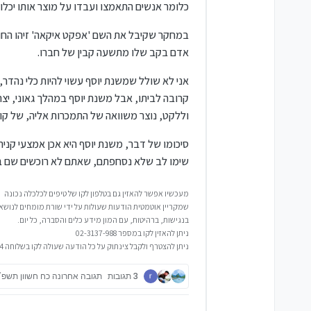
כלומר אנשים התאמצו ועבדו על מוצר אותו יכלו 
במחקר שקיבל את השם 'אפקט איקאה' זיהו החוקר
אדם בקב שלו מתשעה קבין של חברו.
אני לא שולל שמשנת יוסף עשוי להיות כלי נהדר,
קרובה לביתו, אבל משנת יוסף במהלך גאוני, יצ
וללקט, נוצר משוואה של התמכרות אליה, של קו
סיכומו של דבר, משנת יוסף היא אכן אמצעי קניה
שימו לב שלא נסחפתם, שאתם לא רוכשים שם ב
מעכשיו אפשר להאזין גם בטלפון לקו של טיפים לכלכלה נכונה
שמקריין אוטמטית הודעות שעולות על ידי שורת מומחים לנושאי
בנגישות, ברהיטות, עם המון מידע כלים והסברה, כל יום.
ניתן להאזין לקו במספר 02-3137-988
ניתן להצטרף ולקבל צינתוק על כל הודעה שעולה לקו בשלוחה 4
3 תגובות
תגובה אחרונה
כח חשוון תשפ״ה, 0