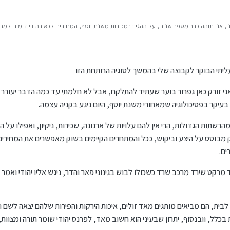
י, אני תוהה כבר מספר שנים, על ההגיון במכירות משנת יוסף, המחירים לכאורה די דומים למח
רכת המדינה, מה גורם לאנשים, לרכוש את אותם המוצרים במחירים דומים, רק, בלי מזגן, ב
 בצפיפות, עם מאמץ ללקט ולאתר את כל המצרכים שלהם, ומערכת מיושנת של החזרת כספים
על טריק צרכני מהגאונים שהיו כאן, משהו שילמד מן הסתם בבתי הספר לבניית מרכולים, ת
בשנת 2011 הראו כי הנחקרים היו מוכנים לשלם בממוצע כ־63% יותר עבור רהיטים שהרכיבו בעצמם, מאשר עבור פר
וש באותו מחיר כשהוא בנוי והיו מוכנים בהחלט לשלם על זה מחיר מלא.
יהו החוקרים שככל שמישהו יתאמץ יותר ויעבוד קשה יותר על משהו, כך הוא יעריך יותר את 
יתי הבוקר לקבוצה שלי בהמשך לסוגיה הרותחת הזו
כלי נהדר, עבור תושבי ערים רחוקות, עבור מי שאין באזור שלו רשת זולה מספיק, עבור מי שהו
י זורק כאן גפרור בוער שעתיד להתלקח, אבל לא חלמתי עד כמה הדבר יעורר שי
יצרה מצב מענין בו דווקא בגלל ההתאמצות, דווקא בגלל הזמן שצריך להשקיע, דווקא בגלל הצ
יקר בפסיכולוגיה שמאחורי משנת יוסף, היום ניגע בקניה עצמה.
ללכת ולרכוש במקומות אחרים.
מצעי קניה נהדר, המחירים שם זולים, והם מציגים מבחר של מוצרי אלטרנטיבה לאו דווקא מהמ
בגלל משהו פסיכולגי שהשתלט עליכם.
הרשתות הגדולות, הרי אין להם עלויות של ארנונה, שכירות, ניקיון, ואפילו על
מבוסס על היצע וביקוש, ככל והמתחרים הקיימים בשוק מאפשרים את המחירים 
ים.
רקט שירד מרכב שרד כשכולו לבוש בגינוני פאר והדר, ניגש אליו יהודי ואמר
 לבית, הם מביאים מותגים מאד זולים, איכות הירקות והפירות שלהם יצאה לשם
כלל, וובנסוף, יתרון שבעיני הוא חשוב מאד, לפרנס יהודי שומר תורה ומצוות