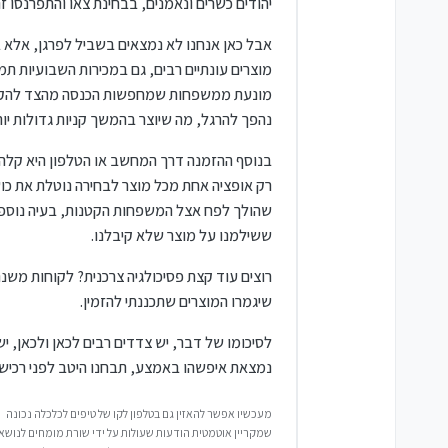
יהודים כשרים ונאמנים, בבחינת צאו והתפרנסו זה
אבל כאן אנחנו לא נמצאים בשביל לפרגן, אלא 
מוצרים עונתיים רבים, גם במכירות השבועיות ת
מונעת ממשפחות שמחפשות הכנסה מהצד להקים בב
נהפך להרגל, מה שיוצר בהמשך קניות גדולות יות
בנוסף ההזמנה דרך המחשב או הטלפון היא קלה 
רק אופציה אחת מכל מוצר לבחירה נוטלת את כושר
שהולך לפח אצל המשפחות הקטנות, בעיה נוספת
ששילמנו על מוצר שלא קיבלנו.
רוצים עוד קצת פסיכולגיה צרכנית? לקוחות משנת
שיגמרו המוצרים שתכננתי להזמין.
לסיכומו של דבר, יש צדדים רבים לכאן ולכאן, 
נמצאת איפשהו באמצע, תבחנו היטב לפני רכישה,
מעכשיו אפשר להאזין גם בטלפון לקו של טיפים לכלכלה נכונה
שמקריין אוטמטית הודעות שעולות על ידי שורת מומחים לנושאי