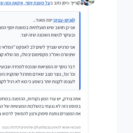
מקסימום יבטלו, מה שלא קורה במציאות.
@רייך-ניסן כתב ב
על משנת יוסף, איקאה ומה ש
מנותק
דבר נוסף זה המציאות שנכנס למכירה שבועית 
לקנות ב 300 ש"ח, הקניות צריכות להתחלק למוצרי יסוד ובסיס ולקניות נוספות ועונתיות.
@
ניסן-עציוני
יפה מאוד...
אני כן חושב שיש תועלתיות במשנת יוסף המח
ובעיקר לנשות השכונה שזה יוצר.
אני מרגיש שצריך לשים לב לאפקט "המלאי א
שיצטרכו ואח"כ מקסימום יבטלו, מה שלא קו
דבר נוסף זה המציאות שנכנס למכירה שבועית מ
לעצמו לקנות יותר בשפע כי הוא לא רגיל לקנות ב 300 ש"ח, הקניות צריכות להתחלק למוצרי יסוד ובסיס ולקניות נוספ
אתה צודק, יש עוד המון נקודות, ההזמנה במחשב
בפוסט הזה לא נגעתי בהשלכות המעשיות של הר
את המוצרים נותנת סיפוק ורצון להמשיך לרכוש 
מעכשיו אפשר להאזין גם בטלפון לקו של טיפים לכלכלה נכונה
שמקריין אוטמטית הודעות שעולות על ידי שורת מומחים לנושאי