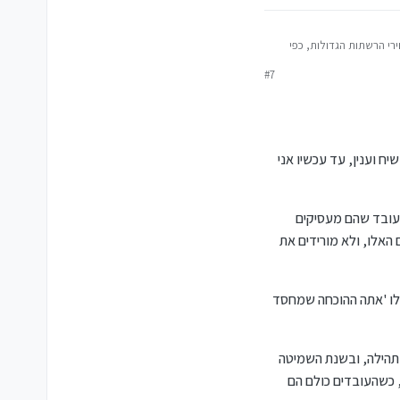
ירי הרשתות הגדולות, כפי
חורף ובקיץ, בגשם ובשמש,
#7
 במידה והמוצר חסר.
וצאות של מחקר שנערך
יטים זהים שהורכבו מראש, כלומר אנשים
התוצאה, בבחינת רוצה אדם
א נטול רכב והמכירה קרובה
ח וענין, עד עכשיו אני
ורך לדחוף וללקט, נוצר
ותגים היקרים, אבל שימו לב
 העובד שהם מעסיקים
האלו, ולא מורידים את
 לו 'אתה ההוכחה שמחסד
 ותהילה, ובשנת השמיטה
, כשהעובדים כולם הם