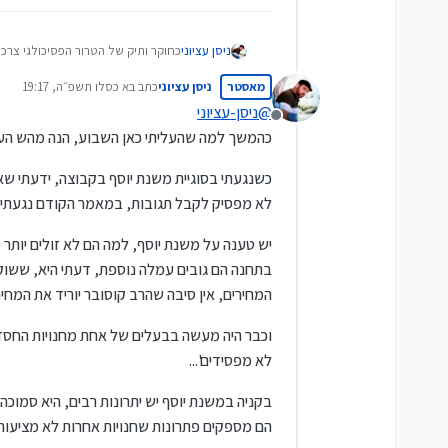
כחוקר ותיק של הטרור הפסיכולגי צרכנ
ניסן עציוני
שפורסם רק לאחרונה בסקר מוצרים שעו
מאסטר
ניסן עציוני
כתב ב
א כסלו תשפ״ה, 19:17
בשעות מוגבלות, עם חוסרים לעיתים,
מסתבר שהנהלת משנת יוסף עלתה כאן 
נערך לאחרונה על ידי
@
ניסן-עציוני
מנותק
התאמצו ועבדו על מוצר אותו יכלו לרכ
במחקר שקיבל את השם 'אפקט איקאה' ז
כהמשך למה שהעליתי כאן השבוע, הנה מהש העל
בקב שלו מתשעה קבין של חברו.
אני לא שולל שמשנת יוסף עשוי להיות 
כשנגעתי בסוגיית משנת יוסף בקבוצה, ידעתי שאנ
לביתו, אבל משנת יוסף במהלך גאוני, 
לא מפסיק לקבל תגובות, במאמר הקודם נגעתי בע
משוואה של התמכרות אליה, של קושי 
סיכומו של דבר, משנת יוסף היא אכן א
שלא נסחפתם, שאתם לא רוכשים שם 
יש טענה על משנת יוסף, למה הם לא זולים יותר מ
בתחנה הם גובים עמלה נוספת, דעתי היא, ששוק 
המחירים, אין סיבה שהרב קוסובר יוריד את המחיר
וכבר היה מעשה בבעלים של אחת מחנויות החסד מ
לא מפסידים'...
בקניה במשנת יוסף יש יתרונות רבים, היא סמוכה
הם מספקים פתרונות שחנויות אחרות לא מציעות ב