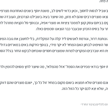
 מזה.
בשביל לנסות לחסוך, וכאן כדאי לשים לב, משנת יוסף בשנים האחרונות מצרפי
מצאו מוצרים רבים שהם לא מזון, מה שיוצר בעיה בשבילנו הצרכנים, העובדה 
יתם עסק קטן לממכר ציציות או מוצרי אפיה, ובנוסף סל הקניות מתרגל להיו
ר על בסיס הזכרון שבעבר כבר הוצאנו סכומים כאלו.
ונותנת דרור, וגורמת לאנשים ליד קלה על המקלדת, בלי לחשבן את גובה המינ
 השיפוט לבחון האם המחיר לא יקר מידי, בנוסף הירקות באים במארזים גדולים
 היא שברבים המקרים למרות שמוצרים חסרים שוכחים לבקש החזר בגלל הסר
 יוסף בודאי מכירים את הסמל 'אזל מהמלאי', מה שיוצר לחץ מסוים להזמין ולר
ישנם מוצרים שלא תמצאו בשום מקום במחיר זול כל כך, ישנם מוצרים שהם דווקא
 שלא יצא לכם יקר כל הזול הזה.
ם כלכליים בציבור החרדי