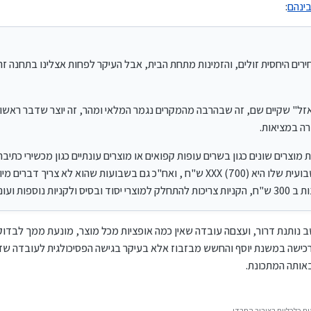
בינהם
:
מוצרים שונים כגון בשרים עופות קפואים או מוצרים עונתיים כגון מכשירי כתיבה ילקוטים עגלות
שאדם מתרגל שהקניה השבועית שלו היא XXX (700) ש"ח , ואח"כ גם בשבועות שהוא לא צריך דברים מיוחדים הוא מרשה לעצמ
ירים היחסית זולים, והזמינות מתחת הבית, אבל העיקר לפחות אצלינו בתחנה 
זל" שקיים שם, זה שבהרבה מהמקרים נגמר המלאי ומהר, זה יוצר שדבר ראשון
רה במציאות.
וצרים שונים כגון בשרים עופות קפואים או מוצרים עונתיים כגון מכשירי כתיבה
וכו' וכו', נוצר מצב שאדם מתרגל שהקניה השבועית שלו היא XXX (700) ש"ח , ואח"כ גם בשבועות שהוא ל
ות ועונתיות.
 נותנת דרור, ועצםה עובדה שאין כמה אופציות מכל מוצר, מונעת ממך לבדוק 
כישה במשנת יוסף והחשש מבזבוז אלא בעיקר בגישה הפסיכולגית לעובדה שד
באותה המתכונת.
ם כלכליים בציבור החרדי