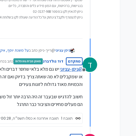
בנגישות, ברהיטות, עם המון מידע כלים והסברה, כל יום.
ניתן להאזין לקו במספר 02-3137-988
ניתן להצטרף ולקבל צינתוק על כל הודעה שעולה לקו בשלוחה 4
@רייך-ניסן כתב ב
על משנת יוסף, איק
ניסן עציוני
מתקדם
דוד גולדברג
כתב ב
כח ח
ד
מאמן מבית גוט פלוס
נערך 
@
ניסן-עציוני
יש גם מלא בלאי שחסר דברים ולא 
@
ניסן-עציוני
יפה מאוד...
מנותק
או שמקבלים לא מה שאתה צריך בדיוק ואם זה היה 
אני כן חושב שיש תועלתיות במשנת
אתה צודק, יש עוד המון נקודות, ההזמ
והכמויות מאוד גדולות לזוגות צעירים
לנשות השכונה שזה יוצר.
לא נגעתי בהשלכות המעשיות של הרכי
סיפוק ורצון להמשיך לרכוש באותה המ
אני מרגיש שצריך לשים לב לאפקט
חשוב להדגיש שבעבר זה היה הרבה יותר זול מש
ואח"כ מקסימום יבטלו, מה שלא קו
הם מעלים מחירים והציבור כבר התרגל
דבר נוסף זה המציאות שנכנס למכיר
תגובה 1
תגובה אחרונה
א כסלו תשפ״ה, 00:28
יותר בשפע כי הוא לא רגיל לקנות ב 300 ש"ח, הקניות צריכות להתחלק למוצרי יסוד ובסיס ולקניות נוספות ועונת