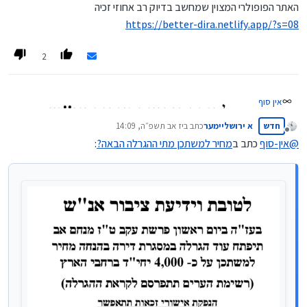
האתר הפופולרי המצוין שמחשב בדיוק רב אחוזי זכיה
https://better-dira.netlify.app/?s=08
2
אין סוף
חדש
א ירושליימער
כתב ב
יז אב תשפ״ה, 14:09
נערך לאחרונה על ידי
מנותק
@
אין-סוף
כתב ב
מחיר למשתכן מתי ההגרלה הבאה?
: