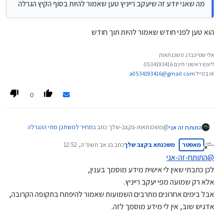
מה שאני יודע זה שיעקב רייניץ טען שאמור להיות בסוף הקיץ הגרלה
הוא טען לפני חודש שאמור להיות תוך חודש
אלי שטיינברג משכנתאות
ליעוץ ראשוני חינם 0534193416
או במייל
a0534193416@gmail.com
0
@משכנתאות-בקצב-שלך כתב ב
מחיר למשתכן מתי ההגרלה
התותח זה אני
הבאה?
:
מאסטר
משכנתא בקצב שלך
כתב ב
ג אב תשפ״ה, 12:52
נערך לאחרונה על ידי
מנותק
@
התותח-זה-אני
@
התותח-זה-אני
לכן כתבתי שאין לי אישית מידע מוסמך בענין,
אין לי כ"כ מושג
הוא טען לפני חודש שאמור להיות תוך חודש
אלא רק שמועה מפי יעקב רייניץ.
מה שאני יודע זה שיעקב רייניץ טען שאמור להיות בסוף הקיץ
הגרלה
אבל בימים אחרונים מתרבים השמועות שאמור להיפתח בתקופה הקרובה,
אדגיש שוב, אין לי מידע מוסמך לזה.