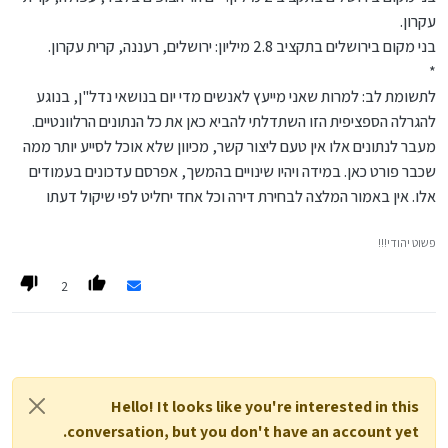
עקרון.
בני מקום בירושלים בתקציב 2.8 מיליון: ירושלים, רעננה, קרית עקרון.
*
לתשומת לב: למרות שאני מייעץ לאנשים מדי יום בנושאי נדל"ן, בנוגע
להגרלה הספציפית הזו השתדלתי להביא כאן את כל הנתונים הרלוונטיים.
מעבר לנתונים אלו אין טעם ליצור קשר, מכיוון שלא אוכל לסייע יותר ממה
שכבר פורט כאן. במידה ויהיו שינויים בהמשך, אפרסם עדכונים בעמודים
אלו. אין באמור המלצה לבחירת דירה וכל אחד יחליט לפי שיקול דעתו
פשוט יהודי!!!
2
Hello! It looks like you're interested in this
conversation, but you don't have an account yet.