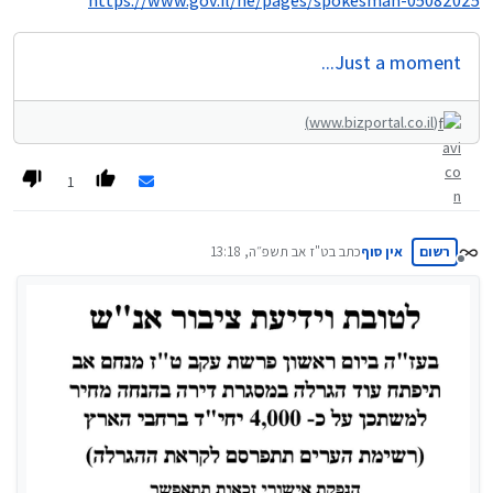
https://www.gov.il/he/pages/spokesman-05082025
Just a moment...
(www.bizportal.co.il)
1
רשום
אין סוף
כתב ב
ט"ז אב תשפ״ה, 13:18
נערך לאחרונה על ידי
מנותק