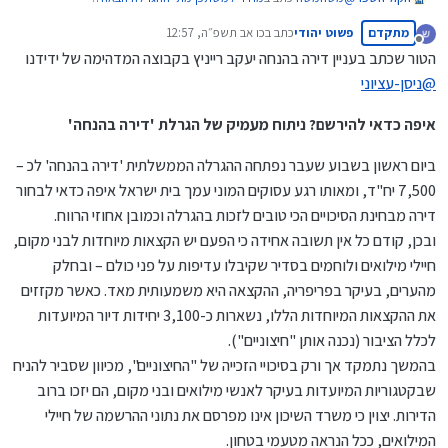
מתקדם
פשוט יהודי
כתב ב
כו אב תשפ״ה, 12:57
נערך לאחרונה על ידי
מנותק
הטור שכתב בעניין דירה בהנחה יעקב רייניץ בקבוצה המדהימה של ידידנו
@
גמל-און
@
ניסן-עציוני
חסום בנטפרי
לא חסום,
תגיש בקשה לפתיחה.
איפה כדאי להירשם? ניתוח מעמיק של הגרלת 'דירה בהנחה'
ביום ראשון בשבוע שעבר נפתחה ההגרלה הממשלתית 'דירה בהנחה' לכ –
7,500 יח"ד, ומאותו רגע עסוקים המוני עמך בית ישראל איפה כדאי לבחור
דירה מבחינת הסיכויים הכי טובים לזכות בהגרלה וכמובן אחוזי הרווח.
ובכן, קודם כל אין תשובה אחידה כי הפעם יש הקצאות מיוחדות לבני מקום,
חיילי מילואים ולוחמים בסדיר שקיבלו עדיפות על פני כולם – ובחלק
מהערים, בעיקר בפריפריה, ההקצאה היא משמעותית מאד. כאשר מקזזים
את ההקצאות המיוחדות הללו, נשארות כ-3,100 יחידות דיור המיועדות
לכלל הציבור (נכנה אותן "חיצוניים").
בהמשך נתמקד אך ורק בסיכויי הזכייה של "החיצוניים", מכיוון שסביר להניח
שבקטגוריות המיועדות בעיקר לאנשי מילואים ובני מקום, הם יזכו ברוב
הדירות. יצוין כי משרד השיכון אינו מפרסם את נתוני ההרשמה של חיילי
המילואים, ככל הנראה מטעמי בטחון.