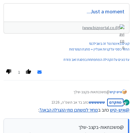
Just a moment...
(www.bizportal.co.il)
קונים באינטרנט? זה בשבילכם!
החזר כספי על קניות אונליין + מתנת הצטרפות
עדכונים על הקהילה המתפתחת בפסגת זאב מזרח
1
איש קיש
@משכנתאות-בקצב-שלך
וזו אמורה להיות ההגרלה האחרונה ה"שווה" אחר כך יחולו הרבה הגבלות
מתקדם
שששששש
כתב ב
ד אב תשפ״ה, 13:26
ש
שיורידו את הכדאיות של ההגרלות מאד
נערך לאחרונה על ידי
מנותק
@
איש-קיש
כתב ב
מחיר למשתכן מתי ההגרלה הבאה?
:
@משכנתאות-בקצב-שלך