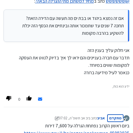
@
שששששש
כתב ב
מחיר למשתכן מתי ההגרלה הבאה?
:
@
שששששש
כתב ב
מחיר למשתכן מתי ההגרלה הבאה?
:
אם זה נמצא ביהוד או בבת ים מה תעשה עם הדירה הזאת?
אם זה נמצא ביהוד או בבת ים מה תעשה עם הדירה הזאת?
@
איש-קיש
כתב ב
מחיר למשתכן מתי ההגרלה הבאה?
:
תחכה 7 שנים עד שתמכור אותה ובינתיים את הכסף הזה יכלת
תחכה 7 שנים עד שתמכור אותה ובינתיים את הכסף הזה יכלת
להשקיע בהרבה מקומות
להשקיע בהרבה מקומות
@משכנתאות-בקצב-שלך
וזו אמורה להיות ההגרלה האחרונה ה"שווה"
אחר כך יחולו הרבה הגבלות שיורידו את
אני חלוק עליך בענין הזה
הכדאיות של ההגרלות מאד
תדבר עם חברה בעניינים והם יראו לך איך בדיוק לנווט את העסקה
למקומות שווים במיוחד.
גם ה"שוות" האלה לא שווה הרבה כל עוד זה לא בערים
כנאמר לעיל מידיעה ברורה
החרדיות אלא רק להשקעה, זה לא בשורה כ"כ גדולה
ידע הוא כוח,
למה דירה זולה בחצי מיליון ממחיר השוק (או יותר) זה לא
בשורה גדולה??
0
מתקדם
אביב
כתב ב
יב אב תשפ״ה, 07:02
א
נערך לאחרונה על ידי אביב
יב סיוון תשפ״ה, 07:05
מנותק
ביום ראשון הקרוב נפתחת הגרלה על 7,600 דירות