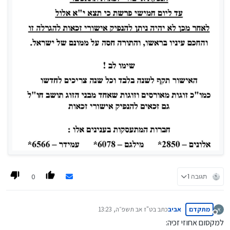
0
תגובה 1
מתקדם
אביב
כתב ב
ט"ז אב תשפ״ה, 13:23
א
נערך לאחרונה על ידי
מנותק
למקסום אחוזי זכיה: