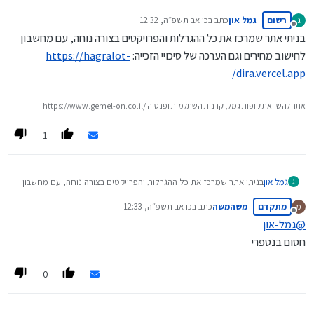
רשום
גמל און
כתב ב
כו אב תשפ״ה, 12:32
ג
נערך לאחרונה על ידי
מנותק
בניתי אתר שמרכז את כל ההגרלות והפרויקטים בצורה נוחה, עם מחשבון
לחישוב מחירים וגם הערכה של סיכויי הזכייה:
https://hagralot-
dira.vercel.app/
https://www.gemel-on.co.il/ אתר להשוואת קופות גמל, קרנות השתלמות ופנסיה
1
גמל און
בניתי אתר שמרכז את כל ההגרלות והפרויקטים בצורה נוחה, עם מחשבון
ג
לחישוב מחירים וגם הערכה של סיכויי הזכייה:
https://hagralot-
מתקדם
משהמשה
כתב ב
כו אב תשפ״ה, 12:33
מ
dira.vercel.app/
נערך לאחרונה על ידי
מנותק
@
גמל-און
חסום בנטפרי
0