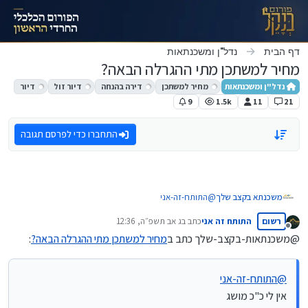
ילוג לתוכן
דף הבית
נדל"ן ומשכנתאות
מחיר למשתכן מתי ההגרלה הבאה?
נדל"ן ומשכנתאות
מחיר למשתכן
דירה בהנחה
דיור זול
דיור
9
1.5k
11
21
התחברו כדי לפרסם תגובה
משכנתא בקצב שלך
@
התותח-זה-אני
אין לי כ"כ מושג
רשום
התותח זה אני
כתב ב
ג אב תשפ״ה, 12:36
מה שאני יודע זה שיעקב רייניץ טען שאמור להיות בסוף הקיץ
נערך לאחרונה על ידי
מנותק
הגרלה
@משכנתאות-בקצב-שלך כתב ב
מחיר למשתכן מתי ההגרלה הבאה?
:
@
התותח-זה-אני
אין לי כ"כ מושג