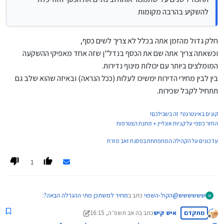
גם ה"שוות" האלה לא שווה הרבה כל עוד זה לא בערים
להשקיע בהרבה מקומות
החרדיות אלא רק להשקעה, זה לא בשורה כ"כ גדולה
חלק גדול מהזמן אתה בכלל לא צריך לשים כסף,
למה דירה זולה בחצי מיליון ממחיר השוק (או יותר) זה לא
בשורה גדולה??
וכשאתה צריך אתה שם את הכסף בנדל"ן שזה אחד מאפיקי ההשקעה
המומלצים ביותר עם יכולות מינוף נדירות.
בין לבין מחירי הדירות ימשיכו לעלות (ככל הנראה) ובאיזה שהוא שלב גם
תתחיל לקבל שכירות.
קונים באינטרנט? זה בשבילכם!
החזר כספי על קניות אונליין + מתנת הצטרפות
עדכונים על הקהילה המתפתחת בפסגת זאב מזרח
1
@
הקול-השפוי
כתב ב
מחיר למשתכן מתי ההגרלה הבאה?
:
שששששש
ש
מתקדם
איש קיש
כתב ב
ה אב תשפ״ה, 16:15
נערך לאחרונה על ידי מונטיפיורי
מנותק