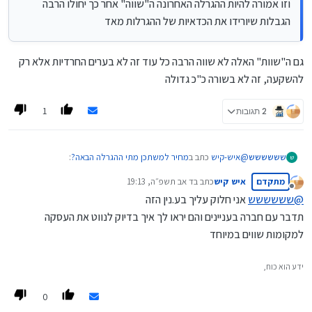
וזו אמורה להיות ההגרלה האחרונה ה"שווה" אחר כך יחולו הרבה
הגבלות שיורידו את הכדאיות של ההגרלות מאד
גם ה"שוות" האלה לא שווה הרבה כל עוד זה לא בערים החרדיות אלא רק
להשקעה, זה לא בשורה כ"כ גדולה
1
2 תגובות
@
איש-קיש
כתב ב
מחיר למשתכן מתי ההגרלה הבאה?
:
שששששש
ש
מתקדם
איש קיש
כתב ב
ד אב תשפ״ה, 19:13
נערך לאחרונה על ידי
מנותק
@
שששששש
אני חלוק עליך בע.נין הזה
@משכנתאות-בקצב-שלך
תדבר עם חברה בעניינים והם יראו לך איך בדיוק לנווט את העסקה
וזו אמורה להיות ההגרלה האחרונה ה"שווה" אחר כך יחולו
גם ה"שוות" האלה לא שווה הרבה כל עוד זה לא בערים החרדיות אלא
למקומות שווים במיוחד
הרבה הגבלות שיורידו את הכדאיות של ההגרלות מאד
רק להשקעה, זה לא בשורה כ"כ גדולה
ידע הוא כוח,
0