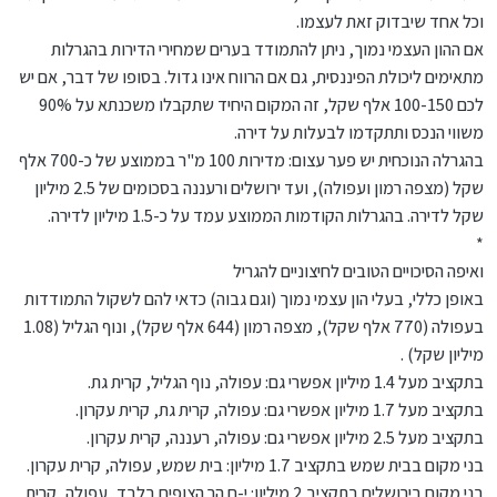
וכל אחד שיבדוק זאת לעצמו.
אם ההון העצמי נמוך, ניתן להתמודד בערים שמחירי הדירות בהגרלות
מתאימים ליכולת הפיננסית, גם אם הרווח אינו גדול. בסופו של דבר, אם יש
לכם 100-150 אלף שקל, זה המקום היחיד שתקבלו משכנתא על 90%
משווי הנכס ותתקדמו לבעלות על דירה.
בהגרלה הנוכחית יש פער עצום: מדירות 100 מ"ר בממוצע של כ-700 אלף
שקל (מצפה רמון ועפולה), ועד ירושלים ורעננה בסכומים של 2.5 מיליון
שקל לדירה. בהגרלות הקודמות הממוצע עמד על כ-1.5 מיליון לדירה.
*
ואיפה הסיכויים הטובים לחיצוניים להגריל
באופן כללי, בעלי הון עצמי נמוך (וגם גבוה) כדאי להם לשקול התמודדות
בעפולה (770 אלף שקל), מצפה רמון (644 אלף שקל), ונוף הגליל (1.08
מיליון שקל) .
בתקציב מעל 1.4 מיליון אפשרי גם: עפולה, נוף הגליל, קרית גת.
בתקציב מעל 1.7 מיליון אפשרי גם: עפולה, קרית גת, קרית עקרון.
בתקציב מעל 2.5 מיליון אפשרי גם: עפולה, רעננה, קרית עקרון.
בני מקום בבית שמש בתקציב 1.7 מיליון: בית שמש, עפולה, קרית עקרון.
בני מקום בירושלים בתקציב 2 מיליון: י-ם הר הצופים בלבד, עפולה, קרית