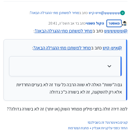
@
איש-קיש
כתב ב
מחיר למשתכן מתי ההגרלה הבאה?
:
שששששש
ש
מאסטר
הקול השפוי
כתב ב
ד אב תשפ״ה, 20:41
נערך לאחרונה על ידי
מנותק
@
שששששש
כתב ב
מחיר למשתכן מתי ההגרלה הבאה?
:
@משכנתאות-בקצב-שלך
וזו אמורה להיות ההגרלה האחרונה ה"שווה" אחר כך יחולו
גם ה"שוות" האלה לא שווה הרבה כל עוד זה לא בערים החרדיות אלא
הרבה הגבלות שיורידו את הכדאיות של ההגרלות מאד
@
איש-קיש
כתב ב
מחיר למשתכן מתי ההגרלה הבאה?
:
רק להשקעה, זה לא בשורה כ"כ גדולה
גם ה"שוות" האלה לא שווה הרבה כל עוד זה לא בערים החרדיות
אלא רק להשקעה, זה לא בשורה כ"כ גדולה
למה דירה זולה בחצי מיליון ממחיר השוק (או יותר) זה לא בשורה גדולה??
קונים באינטרנט? זה בשבילכם!
החזר כספי על קניות אונליין + מתנת הצטרפות