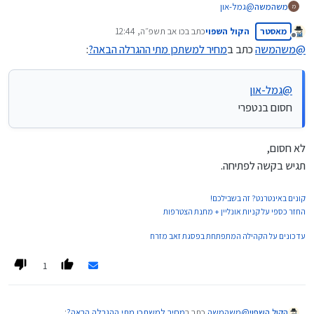
משהמשה
@
גמל-און
מ
חסום בנטפרי
מאסטר
הקול השפוי
כתב ב
כו אב תשפ״ה, 12:44
נערך לאחרונה על ידי
מנותק
@
משהמשה
כתב ב
מחיר למשתכן מתי ההגרלה הבאה?
:
@
גמל-און
חסום בנטפרי
לא חסום,
תגיש בקשה לפתיחה.
קונים באינטרנט? זה בשבילכם!
החזר כספי על קניות אונליין + מתנת הצטרפות
עדכונים על הקהילה המתפתחת בפסגת זאב מזרח
1
@
משהמשה
כתב ב
מחיר למשתכן מתי ההגרלה הבאה?
:
הקול השפוי