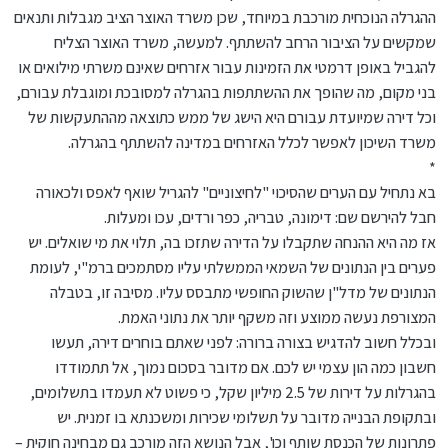
ההגרלה הנוכחית מורכבת במיוחד, שכן משרד האוצר הציב מגבלות ותנאים
שמקשים על הציבור הרחב להשתתף. למעשה, משרד האוצר הצליח
להגביל באופן דרמטי את הזמינות עבור אזרחים שאינם משרתי מילואים או
בני מקום, מה שהופך את ההשתתפות בהגרלה למסובכת ומוגבלת עבורם,
וכל דירה שמיועדת עבורם היא הישג של ממש כתוצאה מההתעקשות של
משרד השיכון לאפשר לכלל האזרחים במדינה להשתתף בהגרלה.
*
בא נתחיל עם הערים שהסיכוי "לחיצוניים" להגריל שואף לאפס ולכאורה
חבל להירשם שם: דימונה, טבריה, כפר ורדים, עכו ומעלות.
אז מה היא ההנחה שתקבלו על הדירה שתזכו בה, תלוי את מי שואלים. יש
פערים בין הנתונים של השמאי הממשלתי עליו מסתמכים ברמ"י, לעומת
הנתונים של מדל"ן שהשוק החופשי מתבסס עליו. מסיבה זו, בטבלה
המצורפת נעשה ממוצע וזה משקף יותר את נתוני האמת.
ובכלל חשוב להדגיש בצורה ברורה: לפני שאתם בוחרים דירה, תעשו
חשבון כמה הון עצמי יש לכם. אם מדובר בסכום נמוך, אל תתמודדו
בהגרלות על דירות של 2.5 מיליון שקל, כי פשוט לא תעמדו בתשלומים,
ובתקופת הבנייה מדובר על תשלומי שכירות ומשכנתא בו זמנית. יש
פתרונות של הכנסת שותף וכו', אבל הנושא הזה מורכב גם מבחינה חוקית –