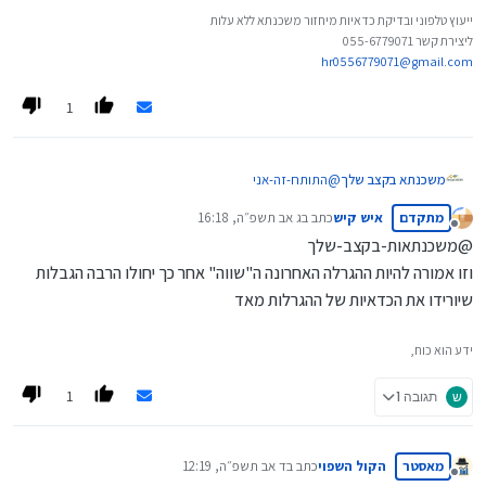
ייעוץ טלפוני ובדיקת כדאיות מיחזור משכנתא ללא עלות
ליצירת קשר 055-6779071
hr0556779071@gmail.com
1
משכנתא בקצב שלך
@
התותח-זה-אני
לכן כתבתי שאין לי אישית מידע מוסמך בענין,
מתקדם
איש קיש
כתב ב
ג אב תשפ״ה, 16:18
אלא רק שמועה מפי יעקב רייניץ.
נערך לאחרונה על ידי
מנותק
אבל בימים אחרונים מתרבים השמועות שאמור להיפתח
@משכנתאות-בקצב-שלך
בתקופה הקרובה, אדגיש שוב, אין לי מידע מוסמך לזה.
וזו אמורה להיות ההגרלה האחרונה ה"שווה" אחר כך יחולו הרבה הגבלות
שיורידו את הכדאיות של ההגרלות מאד
ידע הוא כוח,
1
ש
תגובה 1
מאסטר
הקול השפוי
כתב ב
ד אב תשפ״ה, 12:19
נערך לאחרונה על ידי
מנותק