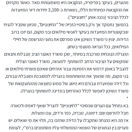
מהערים, בעיקר בפריפריה, ההקצאה היא משמעותית מאד. כאשר מקזזים
את ההקצאות המיוחדות הללו, נשארות כ-3,100 יחידות דיור המיועדות
לכלל הציבור (נכנה אותן "חיצוניים").
בהמשך נתמקד אך ורק בסיכויי הזכייה של "החיצוניים", מכיוון שסביר להניח
שבקטגוריות המיועדות בעיקר לאנשי מילואים ובני מקום, הם יזכו ברוב
הדירות. יצוין כי משרד השיכון אינו מפרסם את נתוני ההרשמה של חיילי
המילואים, ככל הנראה מטעמי בטחון.
ההגרלה הנוכחית מורכבת במיוחד, שכן משרד האוצר הציב מגבלות ותנאים
שמקשים על הציבור הרחב להשתתף. למעשה, משרד האוצר הצליח
להגביל באופן דרמטי את הזמינות עבור אזרחים שאינם משרתי מילואים או
בני מקום, מה שהופך את ההשתתפות בהגרלה למסובכת ומוגבלת עבורם,
וכל דירה שמיועדת עבורם היא הישג של ממש כתוצאה מההתעקשות של
משרד השיכון לאפשר לכלל האזרחים במדינה להשתתף בהגרלה.
*
בא נתחיל עם הערים שהסיכוי "לחיצוניים" להגריל שואף לאפס ולכאורה
חבל להירשם שם: דימונה, טבריה, כפר ורדים, עכו ומעלות.
אז מה היא ההנחה שתקבלו על הדירה שתזכו בה, תלוי את מי שואלים. יש
פערים בין הנתונים של השמאי הממשלתי עליו מסתמכים ברמ"י, לעומת