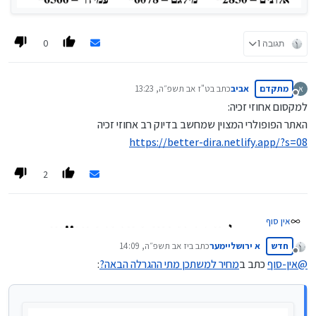
0
תגובה 1
מתקדם
אביב
כתב ב
ט"ז אב תשפ״ה, 13:23
א
נערך לאחרונה על ידי
מנותק
למקסום אחוזי זכיה:
האתר הפופולרי המצוין שמחשב בדיוק רב אחוזי זכיה
https://better-dira.netlify.app/?s=08
2
אין סוף
חדש
א ירושליימער
כתב ב
יז אב תשפ״ה, 14:09
נערך לאחרונה על ידי
מנותק
@
אין-סוף
כתב ב
מחיר למשתכן מתי ההגרלה הבאה?
: