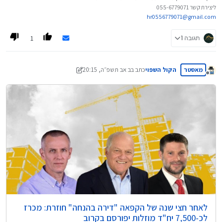
ליצירת קשר 055-6779071
hr0556779071@gmail.com
1
תגובה 1
מאסטר
הקול השפוי
כתב ב
ב אב תשפ״ה, 20:15
נערך לאחרונה על ידי הקול השפוי
מנותק
לאחר חצי שנה של הקפאה "דירה בהנחה" חוזרת: מכרז
לכ-7,500 יח"ד מוזלות יפורסם בקרוב