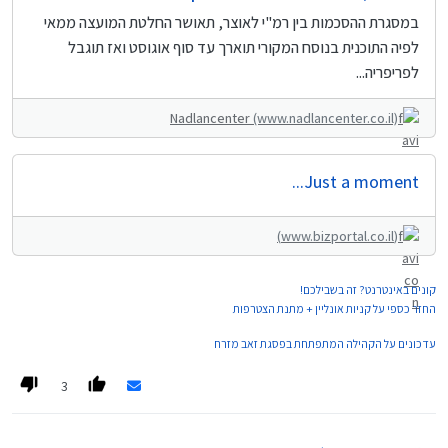
במסגרת ההסכמות בין רמ"י לאוצר, תאושר החלטת המועצה ממאי
לפיה התוכנית בנוסח המקורי תוארך עד סוף אוגוסט ואז תוגבל
לפריפריה...
Nadlancenter
(www.nadlancenter.co.il)
Just a moment...
(www.bizportal.co.il)
קונים באינטרנט? זה בשבילכם!
החזר כספי על קניות אונליין + מתנת הצטרפות
עדכונים על הקהילה המתפתחת בפסגת זאב מזרח
3