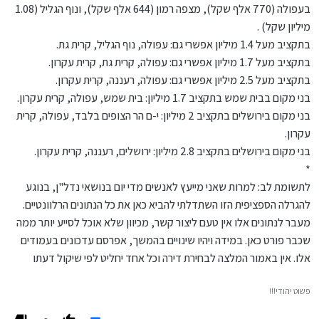
בעפולה (770 אלף שקל), מצפה רמון (644 אלף שקל), ונוף הגליל (1.08
מיליון שקל) .
בתקציב מעל 1.4 מיליון אפשרי גם: עפולה, נוף הגליל, קרית גת.
בתקציב מעל 1.7 מיליון אפשרי גם: עפולה, קרית גת, קרית עקרון.
בתקציב מעל 2.5 מיליון אפשרי גם: עפולה, רעננה, קרית עקרון.
בני מקום בבית שמש בתקציב 1.7 מיליון: בית שמש, עפולה, קרית עקרון.
בני מקום בירושלים בתקציב 2 מיליון: י-ם הר הצופים בלבד, עפולה, קרית
עקרון.
בני מקום בירושלים בתקציב 2.8 מיליון: ירושלים, רעננה, קרית עקרון.
*
לתשומת לב: למרות שאני מייעץ לאנשים מדי יום בנושאי נדל"ן, בנוגע
להגרלה הספציפית הזו השתדלתי להביא כאן את כל הנתונים הרלוונטיים.
מעבר לנתונים אלו אין טעם ליצור קשר, מכיוון שלא אוכל לסייע יותר ממה
שכבר פורט כאן. במידה ויהיו שינויים בהמשך, אפרסם עדכונים בעמודים
אלו. אין באמור המלצה לבחירת דירה וכל אחד יחליט לפי שיקול דעתו
פשוט יהודי!!!