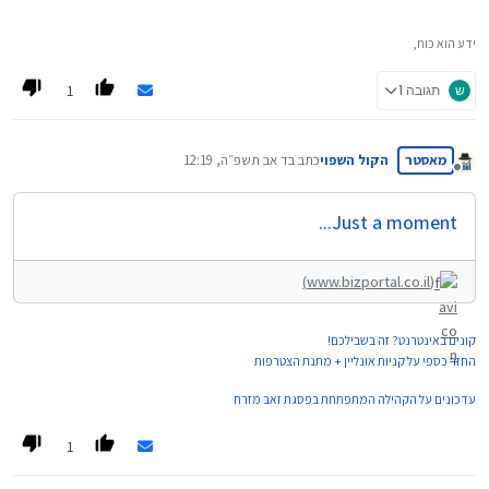
ידע הוא כוח,
1
ש
תגובה 1
מאסטר
הקול השפוי
כתב ב
ד אב תשפ״ה, 12:19
נערך לאחרונה על ידי
מנותק
Just a moment...
(www.bizportal.co.il)
קונים באינטרנט? זה בשבילכם!
החזר כספי על קניות אונליין + מתנת הצטרפות
עדכונים על הקהילה המתפתחת בפסגת זאב מזרח
1