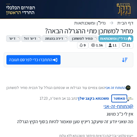
ילוג לתוכן
דף הבית
נדל"ן ומשכנתאות
מחיר למשתכן מתי ההגרלה הבאה?
נדל"ן ומשכנתאות
מחיר למשתכן
דירה בהנחה
דיור זול
דיור
9
1.5k
11
21
התחברו כדי לפרסם תגובה
התותח זה אני
האם צפויים עוד הגרלות או שנסתם הגולל על תכנית מחיר למשתכן
אם למישהו פה יש מידע בנושא אשמח אם ישתף את הציבור
מאסטר
משכנתא בקצב שלך
כתב ב
ב אב תשפ״ה, 17:23
נערך לאחרונה על ידי
מנותק
@
התותח-זה-אני
אין לי כ"כ מושג
מה שאני יודע זה שיעקב רייניץ טען שאמור להיות בסוף הקיץ הגרלה
ייעוץ טלפוני ובדיקת כדאיות מיחזור משכנתא ללא עלות