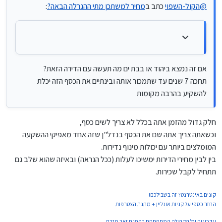
@
הקול-השפוי
כתב ב
מחיר למשתכן מתי ההגרלה הבאה?
:
@
איש-קיש
כתב ב
מחיר למשתכן מתי ההגרלה הבאה?
:
תחכה 7 שנים עד שתמכור אותה ובינתיים את הכסף הזה יכלת
להשקיע בהרבה מקומות
@משכנתאות-בקצב-שלך
וזו אמורה להיות ההגרלה האחרונה ה"שווה"
אחר כך יחולו הרבה הגבלות שיורידו את
הכדאיות של ההגרלות מאד
אם זה נמצא ביהוד או בבת ים מה תעשה עם הדירה הזאת?
תחכה 7 שנים עד שתמכור אותה ובינתיים את הכסף הזה יכלת
גם ה"שוות" האלה לא שווה הרבה כל עוד זה לא בערים
להשקיע בהרבה מקומות
החרדיות אלא רק להשקעה, זה לא בשורה כ"כ גדולה
חלק גדול מהזמן אתה בכלל לא צריך לשים כסף,
למה דירה זולה בחצי מיליון ממחיר השוק (או יותר) זה לא
בשורה גדולה??
וכשאתה צריך אתה שם את הכסף בנדל"ן שזה אחד מאפיקי ההשקעה
המומלצים ביותר עם יכולות מינוף נדירות.
בין לבין מחירי הדירות ימשיכו לעלות (ככל הנראה) ובאיזה שהוא שלב גם
תתחיל לקבל שכירות.
קונים באינטרנט? זה בשבילכם!
החזר כספי על קניות אונליין + מתנת הצטרפות
עדכונים על הקהילה המתפתחת בפסגת זאב מזרח