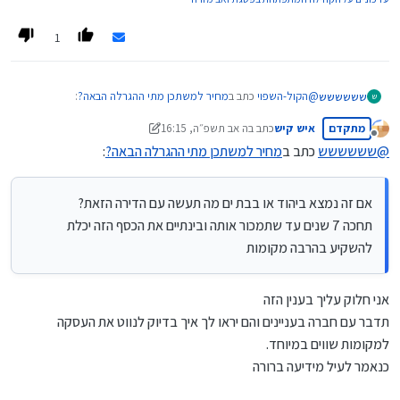
1
@
הקול-השפוי
כתב ב
מחיר למשתכן מתי ההגרלה הבאה?
:
שששששש
ש
מתקדם
איש קיש
כתב ב
ה אב תשפ״ה, 16:15
נערך לאחרונה על ידי מונטיפיורי
מנותק
@
שששששש
כתב ב
מחיר למשתכן מתי ההגרלה הבאה?
:
@
שששששש
כתב ב
מחיר למשתכן מתי ההגרלה הבאה?
:
אם זה נמצא ביהוד או בבת ים מה תעשה עם הדירה הזאת?
אם זה נמצא ביהוד או בבת ים מה תעשה עם הדירה הזאת?
@
איש-קיש
כתב ב
מחיר למשתכן מתי ההגרלה הבאה?
:
תחכה 7 שנים עד שתמכור אותה ובינתיים את הכסף הזה יכלת
תחכה 7 שנים עד שתמכור אותה ובינתיים את הכסף הזה יכלת
להשקיע בהרבה מקומות
להשקיע בהרבה מקומות
@משכנתאות-בקצב-שלך
וזו אמורה להיות ההגרלה האחרונה ה"שווה"
אחר כך יחולו הרבה הגבלות שיורידו את
אני חלוק עליך בענין הזה
הכדאיות של ההגרלות מאד
תדבר עם חברה בעניינים והם יראו לך איך בדיוק לנווט את העסקה
למקומות שווים במיוחד.
גם ה"שוות" האלה לא שווה הרבה כל עוד זה לא בערים
כנאמר לעיל מידיעה ברורה
החרדיות אלא רק להשקעה, זה לא בשורה כ"כ גדולה