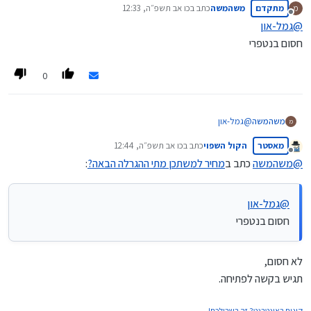
מתקדם
משהמשה
כתב ב
כו אב תשפ״ה, 12:33
מ
dira.vercel.app/
נערך לאחרונה על ידי
מנותק
@
גמל-און
חסום בנטפרי
0
משהמשה
@
גמל-און
מ
חסום בנטפרי
מאסטר
הקול השפוי
כתב ב
כו אב תשפ״ה, 12:44
נערך לאחרונה על ידי
מנותק
@
משהמשה
כתב ב
מחיר למשתכן מתי ההגרלה הבאה?
:
@
גמל-און
חסום בנטפרי
לא חסום,
תגיש בקשה לפתיחה.
קונים באינטרנט? זה בשבילכם!