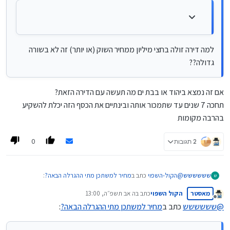
יחולו הרבה הגבלות שיורידו את הכדאיות של ההגרלות
מאד
גם ה"שוות" האלה לא שווה הרבה כל עוד זה לא בערים
למה דירה זולה בחצי מיליון ממחיר השוק (או יותר) זה לא בשורה
החרדיות אלא רק להשקעה, זה לא בשורה כ"כ גדולה
גדולה??
אם זה נמצא ביהוד או בבת ים מה תעשה עם הדירה הזאת?
תחכה 7 שנים עד שתמכור אותה ובינתיים את הכסף הזה יכלת להשקיע
בהרבה מקומות
0
2 תגובות
@
הקול-השפוי
כתב ב
מחיר למשתכן מתי ההגרלה הבאה?
:
שששששש
ש
מאסטר
הקול השפוי
כתב ב
ה אב תשפ״ה, 13:00
נערך לאחרונה על ידי
מנותק
@
שששששש
כתב ב
מחיר למשתכן מתי ההגרלה הבאה?
:
@
שששששש
כתב ב
מחיר למשתכן מתי ההגרלה הבאה?
:
אם זה נמצא ביהוד או בבת ים מה תעשה עם הדירה הזאת?