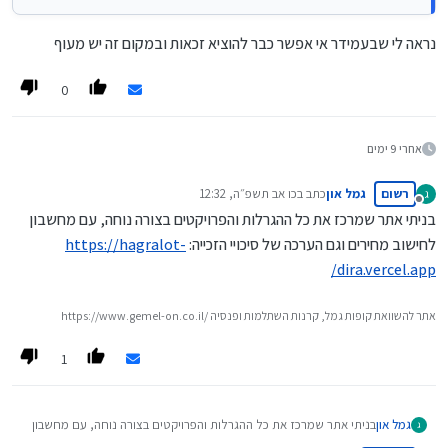
נראה לי שבעמידר אי אפשר כבר להוציא זכאות ובמקום זה יש מעוף
0
אחרי 9 ימים
רשום
גמל און
כתב ב
כו אב תשפ״ה, 12:32
ג
נערך לאחרונה על ידי
מנותק
בניתי אתר שמרכז את כל ההגרלות והפרויקטים בצורה נוחה, עם מחשבון
לחישוב מחירים וגם הערכה של סיכויי הזכייה:
https://hagralot-
dira.vercel.app/
https://www.gemel-on.co.il/ אתר להשוואת קופות גמל, קרנות השתלמות ופנסיה
1
גמל און
בניתי אתר שמרכז את כל ההגרלות והפרויקטים בצורה נוחה, עם מחשבון
ג
לחישוב מחירים וגם הערכה של סיכויי הזכייה:
https://hagralot-