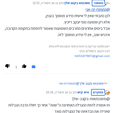
מאסטר
משכנתא בקצב שלך
כתב ב
ג אב תשפ״ה, 12:52
נערך לאחרונה על ידי
מנותק
@
התותח-זה-אני
@
התותח-זה-אני
לכן כתבתי שאין לי אישית מידע מוסמך בענין,
אין לי כ"כ מושג
הוא טען לפני חודש שאמור להיות תוך חודש
אלא רק שמועה מפי יעקב רייניץ.
מה שאני יודע זה שיעקב רייניץ טען שאמור להיות בסוף הקיץ
הגרלה
אבל בימים אחרונים מתרבים השמועות שאמור להיפתח בתקופה הקרובה,
אדגיש שוב, אין לי מידע מוסמך לזה.
ייעוץ טלפוני ובדיקת כדאיות מיחזור משכנתא ללא עלות
ליצירת קשר 055-6779071
hr0556779071@gmail.com
1
משכנתא בקצב שלך
@
התותח-זה-אני
לכן כתבתי שאין לי אישית מידע מוסמך בענין,
מתקדם
איש קיש
כתב ב
ג אב תשפ״ה, 16:18
אלא רק שמועה מפי יעקב רייניץ.
נערך לאחרונה על ידי
מנותק
אבל בימים אחרונים מתרבים השמועות שאמור להיפתח
@משכנתאות-בקצב-שלך
בתקופה הקרובה, אדגיש שוב, אין לי מידע מוסמך לזה.
וזו אמורה להיות ההגרלה האחרונה ה"שווה" אחר כך יחולו הרבה הגבלות
שיורידו את הכדאיות של ההגרלות מאד