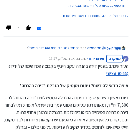
החזר כספי על קניות אונליין + מתנת הצטרפות
עדכונים על הקהילה המתפתחת בפסגת זאב מזרח
1
@
משהמשה
כתב ב
מחיר למשתכן מתי ההגרלה הבאה?
:
הקול השפוי
מתקדם
פשוט יהודי
כתב ב
כו אב תשפ״ה, 12:57
נערך לאחרונה על ידי
מנותק
הטור שכתב בעניין דירה בהנחה יעקב רייניץ בקבוצה המדהימה של ידידנו
@
גמל-און
@
ניסן-עציוני
חסום בנטפרי
לא חסום,
תגיש בקשה לפתיחה.
איפה כדאי להירשם? ניתוח מעמיק של הגרלת 'דירה בהנחה'
ביום ראשון בשבוע שעבר נפתחה ההגרלה הממשלתית 'דירה בהנחה' לכ –
7,500 יח"ד, ומאותו רגע עסוקים המוני עמך בית ישראל איפה כדאי לבחור
דירה מבחינת הסיכויים הכי טובים לזכות בהגרלה וכמובן אחוזי הרווח.
ובכן, קודם כל אין תשובה אחידה כי הפעם יש הקצאות מיוחדות לבני מקום,
חיילי מילואים ולוחמים בסדיר שקיבלו עדיפות על פני כולם – ובחלק