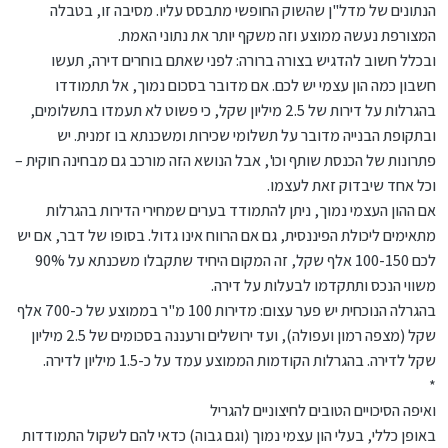
הנתונים של מדל"ן שהשוק החופשי מתבסס עליו. מסיבה זו, בטבלה
המצורפת נעשה ממוצע וזה משקף יותר את נתוני האמת.
ובכלל חשוב להדגיש בצורה ברורה: לפני שאתם בוחרים דירה, תעשו
חשבון כמה הון עצמי יש לכם. אם מדובר בסכום נמוך, אל תתמודדו
בהגרלות על דירות של 2.5 מיליון שקל, כי פשוט לא תעמדו בתשלומים,
ובתקופת הבנייה מדובר על תשלומי שכירות ומשכנתא בו זמנית. יש
פתרונות של הכנסת שותף וכו', אבל הנושא הזה מורכב גם מבחינה חוקית –
וכל אחד שיבדוק זאת לעצמו.
אם ההון העצמי נמוך, ניתן להתמודד בערים שמחירי הדירות בהגרלות
מתאימים ליכולת הפיננסית, גם אם הרווח אינו גדול. בסופו של דבר, אם יש
לכם 100-150 אלף שקל, זה המקום היחיד שתקבלו משכנתא על 90%
משווי הנכס ותתקדמו לבעלות על דירה.
בהגרלה הנוכחית יש פער עצום: מדירות 100 מ"ר בממוצע של כ-700 אלף
שקל (מצפה רמון ועפולה), ועד ירושלים ורעננה בסכומים של 2.5 מיליון
שקל לדירה. בהגרלות הקודמות הממוצע עמד על כ-1.5 מיליון לדירה.
*
ואיפה הסיכויים הטובים לחיצוניים להגריל
באופן כללי, בעלי הון עצמי נמוך (וגם גבוה) כדאי להם לשקול התמודדות