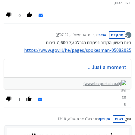
ידע הוא כוח,
למה דירה זולה בחצי מיליון ממחיר השוק (או יותר) זה לא
בשורה גדולה??
0
מתקדם
אביב
כתב ב
יב אב תשפ״ה, 07:02
א
נערך לאחרונה על ידי אביב
יב סיוון תשפ״ה, 07:05
מנותק
ביום ראשון הקרוב נפתחת הגרלה על 7,600 דירות
https://www.gov.il/he/pages/spokesman-05082025
Just a moment...
(www.bizportal.co.il)
1
רשום
אין סוף
כתב ב
ט"ז אב תשפ״ה, 13:18
נערך לאחרונה על ידי
מנותק