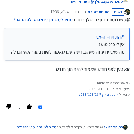
משכנתא בקצב שלך
@
התותח-זה-אני
אין לי כ"כ מושג
רשום
התותח זה אני
כתב ב
ג אב תשפ״ה, 12:36
מה שאני יודע זה שיעקב רייניץ טען שאמור להיות בסוף הקיץ
נערך לאחרונה על ידי
מנותק
הגרלה
@משכנתאות-בקצב-שלך כתב ב
מחיר למשתכן מתי ההגרלה הבאה?
:
@
התותח-זה-אני
אין לי כ"כ מושג
מה שאני יודע זה שיעקב רייניץ טען שאמור להיות בסוף הקיץ הגרלה
הוא טען לפני חודש שאמור להיות תוך חודש
אלי שטיינברג משכנתאות
ליעוץ ראשוני חינם 0534193416
או במייל
a0534193416@gmail.com
0
@משכנתאות-בקצב-שלך כתב ב
מחיר למשתכן מתי ההגרלה
התותח זה אני
הבאה?
: