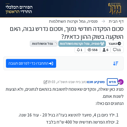
ילוג לתוכן
דף הבית
פנסיה, גמל וקרנות השתלמות
סכום הפקדה חודשי נמוך, וסכום נדרש גבוה, האם
השקעה בשוק ההון כדאית?
הועבר
פנסיה, גמל וקרנות השתלמות
גמל והשתלמות
1
558
6
11
התחברו כדי לפרסם תגובה
חדש
משקיע חכם
כתב ב
יח שבט תשפ״ה, 19:03
מ
נערך לאחרונה על ידי משקיע חכם
מנותק
מציג כאן שאלה, ומקדים שאשמח לתשובות בהתאם לנתונים, ולא הצעות
לשנות אותם.
הנתונים הם כאלו:
ילד כיום בן 4, מיועד להינשא בעז"ה בגיל 20 - עוד 16 שנה.
יכולת הפרשה חודשית של 400 ש"ח בלבד