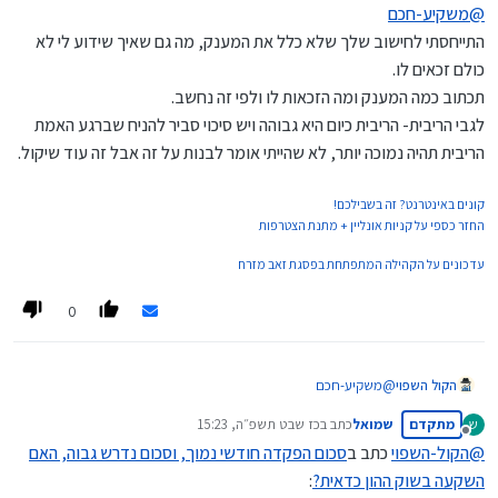
מנותק
@
משקיע-חכם
סה"כ בסופו של דבר ההוצאה שלו הייתה 396,800
התייחסתי לחישוב שלך שלא כלל את המענק, מה גם שאיך שידוע לי לא
כולם זכאים לו.
@
הקול-השפוי
כתב ב
סכום הפקדה חודשי נמוך, וסכום נדרש גבוה,
תכתוב כמה המענק ומה הזכאות לו ולפי זה נחשב.
האם השקעה בשוק ההון כדאית?
:
לגבי הריבית- הריבית כיום היא גבוהה ויש סיכוי סביר להניח שברגע האמת
הריבית תהיה נמוכה יותר, לא שהייתי אומר לבנות על זה אבל זה עוד שיקול.
החישוב לא כולל את המענק שהגמ"ח לעיתים נותן לזכאים
אבל גם אחרי המענק הרווח שנשאר הוא יותר מ-10,000
למה החישוב לא כולל את המענק?....
קונים באינטרנט? זה בשבילכם!
מציע לך לצאת מנקודת הנחה שאת החשבונות עשיתי, ואכן שיקללתי
החזר כספי על קניות אונליין + מתנת הצטרפות
גם את המענק
הריבית שציינתי 50,000 לא מדוייק ויתכן גם יותר,
עדכונים על הקהילה המתפתחת בפסגת זאב מזרח
אכן יש כאן רווח די מנימלי, ובסופו של דבר זה פחות או יותר אותו
הדבר
0
הקול השפוי
@
משקיע-חכם
התייחסתי לחישוב שלך שלא כלל את המענק, מה גם שאיך שידוע לי
מתקדם
שמואל
כתב ב
כז שבט תשפ״ה, 15:23
ש
לא כולם זכאים לו.
נערך לאחרונה על ידי
מנותק
תכתוב כמה המענק ומה הזכאות לו ולפי זה נחשב.
@
הקול-השפוי
כתב ב
סכום הפקדה חודשי נמוך, וסכום נדרש גבוה, האם
לגבי הריבית- הריבית כיום היא גבוהה ויש סיכוי סביר להניח שברגע
השקעה בשוק ההון כדאית?
:
האמת הריבית תהיה נמוכה יותר, לא שהייתי אומר לבנות על זה אבל זה