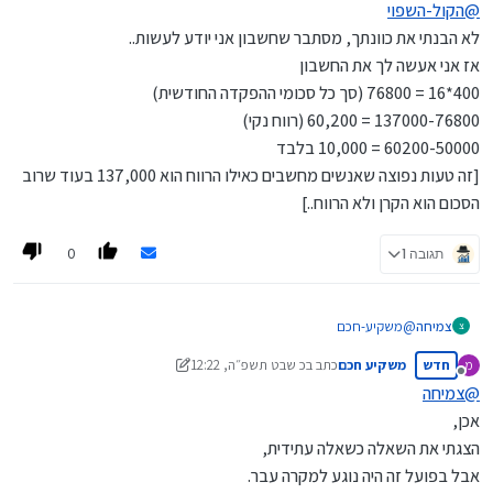
@
הקול-השפוי
לא הבנתי את כוונתך, מסתבר שחשבון אני יודע לעשות..
אז אני אעשה לך את החשבון
400*16 = 76800 (סך כל סכומי ההפקדה החודשית)
137000-76800 = 60,200 (רווח נקי)
60200-50000 = 10,000 בלבד
[זה טעות נפוצה שאנשים מחשבים כאילו הרווח הוא 137,000 בעוד שרוב
הסכום הוא הקרן ולא הרווח..]
0
תגובה 1
צמיחה
@
משקיע-חכם
צ
א. בהנחה שיכולת ההפרשה החודשית היא 400 ש"ח בלבד, אז בעוד 16
חדש
משקיע חכם
כתב ב
כ שבט תשפ״ה, 12:22
מ
שנה לא תוכל לקחת הלוואה של 190,000 ש"ח עם פירעון של 400 ש"ח
נערך לאחרונה על ידי משקיע חכם
מנותק
בחודש.
@
צמיחה
ב. אם ההפקדה החודשית תהיה בקרן השתלמות, אז לא יהיה מס רווח הון.
אכן,
ג. אם הקרן השתלמות תהיה דרך בנקל, אז גם יהיו דמי ניהול נמוכים.
הצגתי את השאלה כשאלה עתידית,
ד. למה לא לקחת הלוואה גדולה עכשיו עם פירעון של 400 ש"ח, וכך
להגדיל את הרווחים.
אבל בפועל זה היה נוגע למקרה עבר.