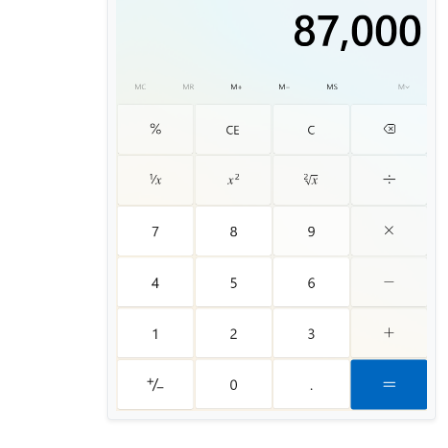
בשורה התחתונה נראה שהרווח נמחק כמעט לחלוטין.
האם בנתונים כאלו השקעה בשוק ההון כדאית וחכמה? או שעדיף כבר
לשים את הכסף בגמ"ח ולקבל הלוואה באותו הסכום?