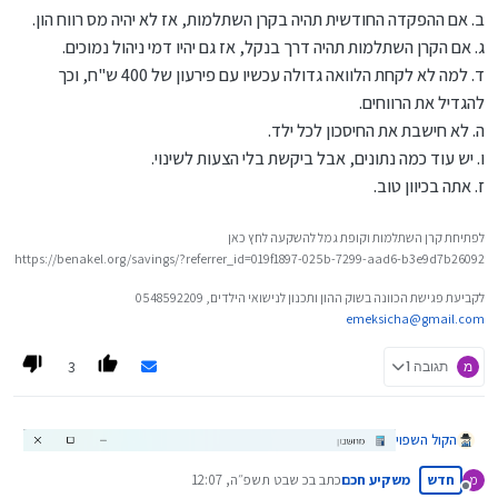
בשורה התחתונה נראה שהרווח נמחק כמעט לחלוטין.
ב. אם ההפקדה החודשית תהיה בקרן השתלמות, אז לא יהיה מס רווח הון.
האם בנתונים כאלו השקעה בשוק ההון כדאית וחכמה? או שעדיף כבר
ג. אם הקרן השתלמות תהיה דרך בנקל, אז גם יהיו דמי ניהול נמוכים.
לשים את הכסף בגמ"ח ולקבל הלוואה באותו הסכום?
ד. למה לא לקחת הלוואה גדולה עכשיו עם פירעון של 400 ש"ח, וכך
להגדיל את הרווחים.
ה. לא חישבת את החיסכון לכל ילד.
ו. יש עוד כמה נתונים, אבל ביקשת בלי הצעות לשינוי.
ז. אתה בכיוון טוב.
לפתיחת קרן השתלמות וקופת גמל להשקעה לחץ כאן
https://benakel.org/savings/?referrer_id=019f1897-025b-7299-aad6-b3e9d7b26092
לקביעת פגישת הכוונה בשוק ההון ותכנון לנישואי הילדים, 0548592209
emeksicha@gmail.com
3
מ
תגובה 1
הקול השפוי
חדש
משקיע חכם
כתב ב
כ שבט תשפ״ה, 12:07
מ
נערך לאחרונה על ידי
מנותק