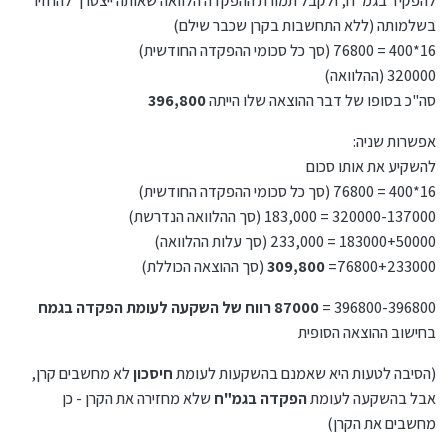
להפקיד בגמ"ח, ולקבל תמורת ההפקדה הלוואה שאותה ייצטרך להחזיר
בשלמותה (ללא התחשבות בקרן שכבר שילם)
16*400 = 76800 (סך כל סכומי ההפקדה החודשית)
320000 (ההלוואה)
סה"כ בסופו של דבר ההוצאה שלו הייתה
396,800
אפשרות שניה:
להשקיע את אותו סכום
16*400 = 76800 (סך כל סכומי ההפקדה החודשית)
320000-137000 = 183,000 (סך ההלוואה הנדרשת)
183000+50000 = 233,000 (סך עלות ההלוואה)
76800+233000=
309,800
(סך ההוצאה הכוללת)
396800-396800 =
87000
רווח של השקעה לעומת הפקדה בגמח
בחישוב ההוצאה הסופית
(הסיבה לטעות היא שאמנם בהשקעות לעומת
חיסכון
לא מחשבים קרן,
אבל בהשקעה לעומת
הפקדה בגמ"ח
שלא מחזירה את הקרן
- כן
מחשבים את הקרן)