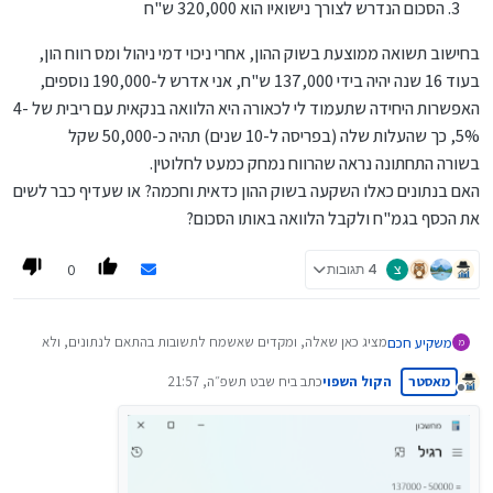
הסכום הנדרש לצורך נישואיו הוא 320,000 ש"ח
בחישוב תשואה ממוצעת בשוק ההון, אחרי ניכוי דמי ניהול ומס רווח הון,
בעוד 16 שנה יהיה בידי 137,000 ש"ח, אני אדרש ל-190,000 נוספים,
האפשרות היחידה שתעמוד לי לכאורה היא הלוואה בנקאית עם ריבית של 4-
5%, כך שהעלות שלה (בפריסה ל-10 שנים) תהיה כ-50,000 שקל
בשורה התחתונה נראה שהרווח נמחק כמעט לחלוטין.
האם בנתונים כאלו השקעה בשוק ההון כדאית וחכמה? או שעדיף כבר לשים
את הכסף בגמ"ח ולקבל הלוואה באותו הסכום?
0
צ
4 תגובות
מציג כאן שאלה, ומקדים שאשמח לתשובות בהתאם לנתונים, ולא
משקיע חכם
מ
הצעות לשנות אותם.
מאסטר
הקול השפוי
כתב ב
יח שבט תשפ״ה, 21:57
הנתונים הם כאלו:
ילד כיום בן 4, מיועד להינשא בעז"ה בגיל 20 - עוד 16 שנה.
נערך לאחרונה על ידי
מנותק
יכולת הפרשה חודשית של 400 ש"ח בלבד
בחישוב תשואה ממוצעת בשוק ההון, אחרי ניכוי דמי ניהול ומס רווח
הסכום הנדרש לצורך נישואיו הוא 320,000 ש"ח
הון, בעוד 16 שנה יהיה בידי 137,000 ש"ח, אני אדרש ל-190,000
נוספים, האפשרות היחידה שתעמוד לי לכאורה היא הלוואה בנקאית
עם ריבית של 4-5%, כך שהעלות שלה (בפריסה ל-10 שנים) תהיה
כ-50,000 שקל