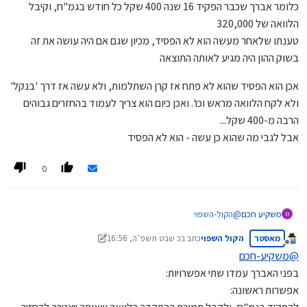
ה. לא חישבת את החיסכון לכל ילד.
כלומר אברך שכבר הפקיד 16 שנה 400 שקל כל חודש בגמ"ח, וקיבל
ו. יש עוד כמה נתונים, אבל ביקשת בלי הצעות לשינוי.
הלוואה של 320,000
ז. אתה בכיוון טוב.
טענתו שלאחר מעשה הוא לא הפסיד, מכיון שגם אם היה עושה את זה
בשוק ההון היה מגיע לאותה התוצאה
אכן הוא הפסיד שהוא לא פתח אז קרן השתלמות, ולא עשה אז דרך 'בנקל'
ולא לקח הלוואה מראש וכו'. ואכן כיום הוא צריך לעמוד בהחזרים גבוהים
הרבה מ-400 שקל...
אבל לגבי מה שהוא כן עשה - הוא לא הפסיד
0
משקיע חכם
@
הקול-השפוי
מ
לא הבנתי את כוונתך, מסתבר שחשבון אני יודע לעשות..
מאסטר
הקול השפוי
כתב ב
כ שבט תשפ״ה, 16:56
אז אני אעשה לך את החשבון
נערך לאחרונה על ידי הקול השפוי
מנותק
400*16 = 76800 (סך כל סכומי ההפקדה החודשית)
@
משקיע-חכם
137000-76800 = 60,200 (רווח נקי)
בפני האברך עמדו שתי אפשרויות:
60200-50000 = 10,000 בלבד
אפשרות ראשונה:
[זה טעות נפוצה שאנשים מחשבים כאילו הרווח הוא 137,000 בעוד
שרוב הסכום הוא הקרן ולא הרווח..]