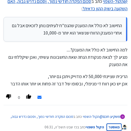
@
הקול-השפוי
כתב ב
סכום הפקדה חודשי נמוך, וסכום נדרש גבוה, האם
השקעה בשוק ההון כדאית?
:
החישוב לא כולל את המענק שהגמ"ח לעיתים נותן לזכאים אבל גם
אחרי המענק הרווח שנשאר הוא יותר מ-10,000
למה החישוב לא כולל את המענק?....
מציע לך לצאת מנקודת הנחה שאת החשבונות עשיתי, ואכן שיקללתי גם
את המענק
הריבית שציינתי 50,000 לא מדוייק ויתכן גם יותר,
אכן יש כאן רווח די מנימלי, ובסופו של דבר זה פחות או יותר אותו הדבר
0
@
הקול-השפוי
כתב ב
סכום הפקדה חודשי נמוך, וסכום נדרש גבוה,
משקיע חכם
מ
האם השקעה בשוק ההון כדאית?
:
מאסטר
הקול השפוי
כתב ב
כז שבט תשפ״ה, 06:31
נערך לאחרונה על ידי