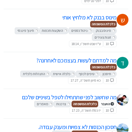
10
לפני 10 ימים
מינוס בבנק לא מלחיץ אותי
ש
כלכלת המשפחה
מינוס בבנק
ניהול כספים
השקעות חכמות
חינוך פיננסי
זוגות צעירים
10
ט"ז שבט תשפ״ו, 18:14
מה למדתם לעשות בעצמכם לאחרונה?
ד
כלכלת המשפחה
חיסכון
טיפים לכסף
כלכלה אישית
התנהלות כלכלית
10
כא סיוון תשפ״ה, 17:27
מה שחשוב לפני שתתחילו לטפל בשיניים שלכם
הועבר
כלכלת המשפחה
צרכנות
מאמרים
10
יז כסלו תשפ״ה, 17:23
חסכון הכנסות לא צפויות ומענק עבודה.