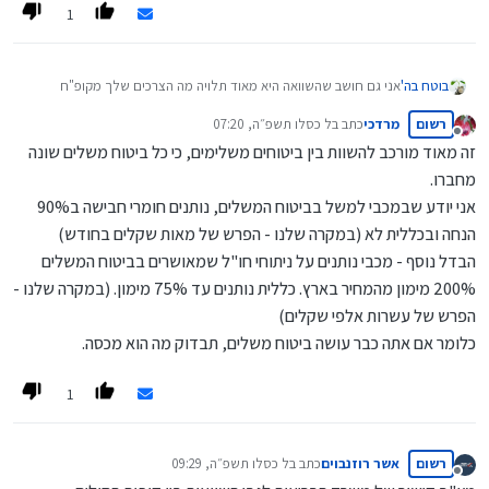
1
בוטח בה'
אני גם חושב שהשוואה היא מאוד תלויה מה הצרכים שלך מקופ"ח
ומה שחשוב לבדוק זה מה הם נותנים במציאות וכמה בקלות
רשום
מרדכי
כתב ב
ל כסלו תשפ״ה, 07:20
(אני במאוחדת והסל לידה שלהם לדעתי הכי גרוע שיכול להיות..)
נערך לאחרונה על ידי
מנותק
זה מאוד מורכב להשוות בין ביטוחים משלימים, כי כל ביטוח משלים שונה
מחברו.
אני יודע שבמכבי למשל בביטוח המשלים, נותנים חומרי חבישה ב90%
הנחה ובכללית לא (במקרה שלנו - הפרש של מאות שקלים בחודש)
הבדל נוסף - מכבי נותנים על ניתוחי חו"ל שמאושרים בביטוח המשלים
200% מימון מהמחיר בארץ. כללית נותנים עד 75% מימון. (במקרה שלנו -
הפרש של עשרות אלפי שקלים)
כלומר אם אתה כבר עושה ביטוח משלים, תבדוק מה הוא מכסה.
1
רשום
אשר רוזנבוים
כתב ב
ל כסלו תשפ״ה, 09:29
נערך לאחרונה על ידי
מנותק