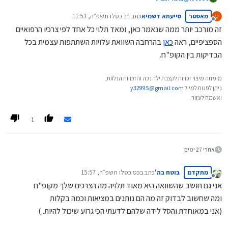
כן.. אבל שאתה עובר לעיר חדשה ואין הבדלים בין כללית למכבי.. שלכולם
מאסטר
סייעתא דשמיא
כתב ב
ב כסלו תשפ״ה, 11:53
ס
יש עומס ואין פניות ולעומת זאת למאוחדת יש הרבה פניות... אז זה ממש
נערך לאחרונה על ידי
מנותק
משנה...
זה מורכב יותר ממה שנאמר כאן, ומאד תלוי כל אחד לפי צרכיו הרפואיים
זה שובר מוסכמות לגבי שלא חייב להישאר תקוע שם...
הספציפיים, ראה
כאן
בהרחבה השוואת עלויות השתתפות עצמית בכל
הבדיקות בין הקופ"ח.
מומחה מיצוי זכויות לקצבת ילד נכה והזכויות הנלוות,
ניתן לפנות למייל
y32995@gmail.com
ואשמח לעזור.
1
אחרי 27 ימים
מתקדם
בוטח בה'
כתב ב
כט כסלו תשפ״ה, 15:57
נערך לאחרונה על ידי
מנותק
אני גם חושב שהשוואה היא מאוד תלויה מה הצרכים שלך מקופ"ח
ומה שחשוב לבדוק זה מה הם נותנים במציאות וכמה בקלות
(אני במאוחדת והסל לידה שלהם לדעתי הכי גרוע שיכול להיות..)