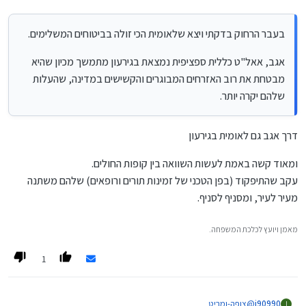
בעבר הרחוק בדקתי ויצא שלאומית הכי זולה בביטוחים המשלימים.
אגב, אאל"ט כללית ספציפית נמצאת בגירעון מתמשך מכיון שהיא
מבטחת את רוב האזרחים המבוגרים והקשישים במדינה, שהעלות
שלהם יקרה יותר.
דרך אגב גם לאומית בגירעון
ומאוד קשה באמת לעשות השוואה בין קופות החולים.
עקב שהתיפקוד (בפן הטכני של זמינות תורים ורופאים) שלהם משתנה
מעיר לעיר, ומסניף לסניף.
מאמן ויועץ לכלכת המשפחה.
1
i90990
@
צופה-ומביט
I