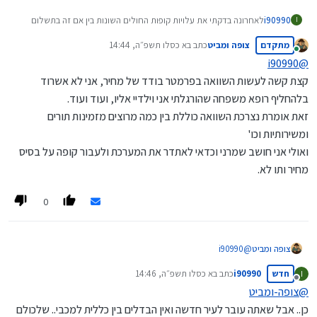
i90990
לאחרונה בדקתי את עלויות קופות החולים השונות בין אם זה בתשלום
I
חודשי בין במחירים לטיפולי שיניים בין לסל לידה.. לאחר בדיקה נראה
מתקדם
צופה ומביט
כתב ב
א כסלו תשפ״ה, 14:44
שלהפתעתי
מאוחדת
יותר זולה מכולם...
נערך לאחרונה על ידי
מחובר
למרות שהרגילו אותי מגיל קטן שכללית הכי גדולה וממילא היא הכי זולה..
i90990
@
למרבה הפלא היא כמעט הכי יקרה...
קצת קשה לעשות השוואה בפרמטר בודד של מחיר, אני לא אשרוד
בלהחליף רופא משפחה שהורגלתי אני וילדיי אליו, ועוד ועוד.
זאת אומרת נצרכת השוואה כוללת בין כמה מרוצים מזמינות תורים
ומשירותיות וכו'
ואולי אני חושב שמרני וכדאי לאתדר את המערכת ולעבור קופה על בסיס
מחיר ותו לא.
0
צופה ומביט
@
i90990
קצת קשה לעשות השוואה בפרמטר בודד של מחיר, אני לא אשרוד
חדש
i90990
כתב ב
א כסלו תשפ״ה, 14:46
I
בלהחליף רופא משפחה שהורגלתי אני וילדיי אליו, ועוד ועוד.
נערך לאחרונה על ידי
מנותק
זאת אומרת נצרכת השוואה כוללת בין כמה מרוצים מזמינות תורים
@
צופה-ומביט
ומשירותיות וכו'
כן.. אבל שאתה עובר לעיר חדשה ואין הבדלים בין כללית למכבי.. שלכולם
ואולי אני חושב שמרני וכדאי לאתדר את המערכת ולעבור קופה על