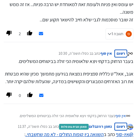
יש עומס ואין פניות ולעומת זאת למאוחדת יש הרבה פניות... אז זה ממש
בסיס מחיר ותו לא.
משנה...
זה שובר מוסכמות לגבי שלא חייב להישאר תקוע שם...
2
ס
תגובה 1
רשום
אין סוף
כתב ב
ב כסלו תשפ״ה, 10:30
נערך לאחרונה על ידי
מנותק
בעבר הרחוק בדקתי ויצא שלאומית הכי זולה בביטוחים המשלימים.
אגב, אאל"ט כללית ספציפית נמצאת בגירעון מתמשך מכיון שהיא מבטחת
את רוב האזרחים המבוגרים והקשישים במדינה, שהעלות שלהם יקרה יותר.
0
בעבר הרחוק בדקתי ויצא שלאומית הכי זולה בביטוחים המשלימים.
אין סוף
רשום
נחמן רוזנבלום
כתב ב
ב כסלו תשפ״ה, 11:37
מאמן מבית גוט פלוס
אגב, אאל"ט כללית ספציפית נמצאת בגירעון מתמשך מכיון שהיא מבטחת
נערך לאחרונה על ידי
מנותק
את רוב האזרחים המבוגרים והקשישים במדינה, שהעלות שלהם יקרה יותר.
@
אין-סוף
כתב ב
השוואה בין קופות החולים - לא מה שחשבתי..
: