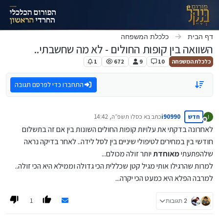
ילוג לתוכן
דף הבית
כלכלת המשפחה
השוואה בין קופות החולים - לא מה שחשבתי..
כלכלת המשפחה
10
9
672
1
התחברו כדי לפרסם תגובה
חדש
i90990
כתב ב
א כסלו תשפ״ה, 14:42
I
נערך לאחרונה על ידי
מנותק
לאחרונה בדקתי את עלויות קופות החולים השונות בין אם זה בתשלום
חודשי בין במחירים לטיפולי שיניים בין לסל לידה.. לאחר בדיקה נראה
שלהפתעתי
מאוחדת
יותר זולה מכולם...
למרות שהרגילו אותי מגיל קטן שכללית הכי גדולה וממילא היא הכי זולה..
למרבה הפלא היא כמעט הכי יקרה...
1
2 תגובות