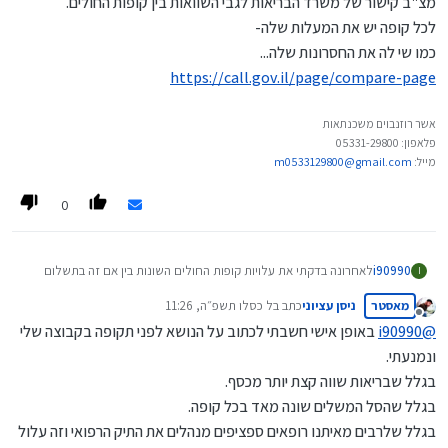
מצ"ב קישור של משרד הבריאות לגבי השוואות בין קופות החולים.
לכל קופה יש את המעלות שלה-
כמו שי לה את החסרונות שלה...
https://call.gov.il/page/compare-page
אשר רוזנבוים משכנתאות
פלאפון: 05331-29800
מייל:
m0533129800@gmail.com
0
i90990
לאחרונה בדקתי את עלויות קופות החולים השונות בין אם זה בתשלום
I
חודשי בין במחירים לטיפולי שיניים בין לסל לידה.. לאחר בדיקה נראה
מאסטר
ניסן עציוני
כתב ב
ל כסלו תשפ״ה, 11:26
שלהפתעתי
מאוחדת
יותר זולה מכולם...
נערך לאחרונה על ידי
מנותק
למרות שהרגילו אותי מגיל קטן שכללית הכי גדולה וממילא היא הכי זולה..
@
i90990
באופן אישי חשבתי לכתוב על הנושא לפני תקופה בקבוצה שלי
למרבה הפלא היא כמעט הכי יקרה...
ונמנעתי.
בגלל שבריאות שווה קצת יותר מכסף.
בגלל שהסל המשלים שונה מאד בכל קופה.
בגלל שלרבים מאיתנו רופאים ספציפים מנהלים את התיק הרפואי וזה עלול