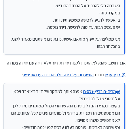
השבחה בלי להכביד על ההחזר החודשי.
במקרה כזה-
בו אפשר להגיע לרכישה משמעותית יותר,
יש פעמים רבות עדיפות לרכישת דירה נוספת.
אני ממליצה על ייעוץ מותאם אישית כי נתונים משתנים מאחד לשני.
בהצלחה רבה!
אנני חושב שהוא לא התכוון לקנות יחידת דיור אלא דירה עם יחידה צמודה
@
מבין-עניין
כתב ב
התייעצות על דירה זולה או דירה עם אופצייה
:
@
מרים-הורביץ-נכסים
מפנה אותך למחקר של ד"ר ריצ'ארד ויסמן
על 'חסרי מזל' ו'ברי מזל'.
בקיצור נמרץ ההבדל ביניהם הוא שחסרי המזל ממוקדים מידי, לכן
הם מפספסים הזדמנויות. ברי המזל פותחים עיניים לכל הכיוונים. הם
לא מחפשים משהו מסויים!.
ומי שרוצה באריכות, פורסם בעלון ערכים לפני כמה חודשים-