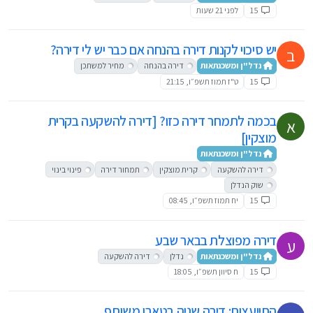
15
לפני 21 שעות
יש סיכוי לקנות דירה בהנחה אם כבר יש לי דירה?
ב
נדל"ן ומשכנתאות
דירה בהנחה
מחיר למשתכן
15
ט"ז תמוז תשפ״ו, 21:15
בכמה לתמחר דירה כזו? [דירה להשקעה בקרית
א
מוצקין]
נדל"ן ומשכנתאות
דירה להשקעה
קרית מוצקין
תמחור דירה
פינוי בינוי
שוק הנדלן
15
יח תמוז תשפ״ו, 08:45
דירה מפוצלת בבאר שבע
ע
נדל"ן ומשכנתאות
נדלן
דירה להשקעה
15
ח סיוון תשפ״ו, 18:05
התייעצות: דירה שניה בטאבו משותף