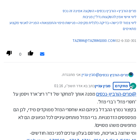
מרים הורביץ • הורביץ נכסים • השקעה אמינה זה נכס
ליווי אישי אמין להשקעות נדל''ן מניבות
ליווי צמוד לרכישה • בדיקה כלכלית מקיפה • פגישות מיפוי והתמצאות • הפנייה לאנשי מקצוע
מתאימים
TAZRIM@TAZRIM1000.COM
02-6-310-301
0
@
מבין-עניין
אני מתנגדת.
מרים-הורביץ נכסים
קריטי להתחיל לתכנן כיוון,
מתקדם
מבין עניין
כתב ב
א אדר תשפ״ו, 01:16
מ
ואז לבדוק לעומק ובמידת הצורך לשנות.
זה נשמע דומה אבל אחר לגמרי לגמרי.
נערך לאחרונה על ידי
מנותק
אחרת אני משווה את זה לילדם שרוצים לעבור כביש,
@
מרים-הורביץ-נכסים
מפנה אותך למחקר של ד"ר ריצ'ארד ויסמן על
מסתכלים ימינה שמאלה בלי סוף פעמים בסוף הם רצים
מי שהולך לראות דירות בלי סדר וכיוון-
'חסרי מזל' ו'ברי מזל'.
לכביש...
עלול להתבלבל ולהפסיד.
בקיצור נמרץ ההבדל ביניהם הוא שחסרי המזל ממוקדים מידי, לכן הם
מפספסים הזדמנויות. ברי המזל פותחים עיניים לכל הכיוונים. הם לא
מחפשים משהו מסויים!.
ומי שרוצה באריכות, פורסם בעלון ערכים לפני כמה חודשים-