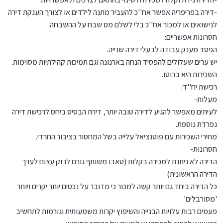
-דירה בפריפריה אפשר אח''כ להעביר מתנה לילדים או לצורך הענקת דירה
לנישואים או למכור אח''כ בלי לשלם מס שבח על ההשבחה.
חסרונות אפשריים:
הפסד מענק עבודה לבעלי דירה שנייה.
יש ערים שעלולים להפסיד הנחה בארנונה וגם תמיכות קהילתיות מסוימות.
השכירות היא ברוטו.
רכישת יח''ד:
מעלות-
לעיתים מאפשר להגיע לדירה טובה יותר, דירת הבסיס ביחס לרכישת דירה
נפרדת נוספת.
מחירי השכירות עם פוטנציאל עלייה בשל המחסור בציבור החרדי.
חסרונות-
הדירה לא ניתנת למכירה בקלות (טאבו משותף גורם לנזק עצום לערך
הדירה הראשונית)
כל הדירה ביחד גם יותר קשה למכור כי מדובר על נכסים יותר יקרים ויותר
'מסורבלים'
פעמים רבות עלויות הבנייה והשיפוץ יקרות משמעותית וגורמות לתחשיב