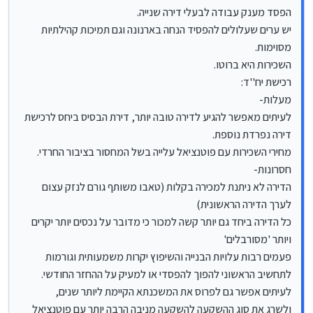
הדירה לא ניתנת למכירה בקלות (טאבו משותף גורם לנזק
הפסד מענק עבודה לבעלי דירה שנייה.
עצום לערך הדירה הראשונית)
כל הדירה ביחד גם יותר קשה למכור כי מדובר על נכסים יותר
יש ערים שעלולים להפסיד הנחה בארנונה וגם תמיכות קהילתיות
יקרים ויותר 'מסורבלים'
מסוימות.
פעמים רבות עלויות הבנייה והשיפוץ יקרות משמעותית וגורמות
השכירות היא ברוטו.
לתחשיב הראשוני להפוך להפסדי או למעיק על ההחזר
החודשי.
רכישת יח''ד:
לעיתים אפשר גם לפרוס את המשכנתא הקיימת ליותר שנים,
מעלות-
ולשרג את סוג ההשקעה להשקעה מניבה הרבה יותר עם
לעיתים מאפשר להגיע לדירה טובה יותר, דירת הבסיס ביחס לרכישת
פוטנציאל השבחה בלי להכביד על ההחזר החודשי.
דירה נפרדת נוספת.
במקרה כזה-
בו אפשר להגיע לרכישה משמעותית יותר,
מחירי השכירות עם פוטנציאל עלייה בשל המחסור בציבור החרדי.
יש פעמים רבות עדיפות לרכישת דירה נוספת.
חסרונות-
הדירה לא ניתנת למכירה בקלות (טאבו משותף גורם לנזק עצום
לערך הדירה הראשונית)
כל הדירה ביחד גם יותר קשה למכור כי מדובר על נכסים יותר יקרים
ויותר 'מסורבלים'
פעמים רבות עלויות הבנייה והשיפוץ יקרות משמעותית וגורמות
לתחשיב הראשוני להפוך להפסדי או למעיק על ההחזר החודשי.
לעיתים אפשר גם לפרוס את המשכנתא הקיימת ליותר שנים,
ולשרג את סוג ההשקעה להשקעה מניבה הרבה יותר עם פוטנציאל