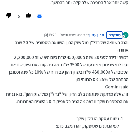
קשה יותר אבל המכירה שלה קלה יותר בהמשך.
5
מתקדם
מבין עניין
כתב ב
כט שבט תשפ״ו, 19:20
מ
נערך לאחרונה על ידי מבין עניין
מנותק
והנה השוואה של נדל"ן מול שוק ההון. השוואה היסטורית של 20 שנה
אחורה.
רכשתי דירה לפני 20 שנה ב450,000 ש"ח כיום היא שווה 2,200,000
וקיבלתי שכירות ממוצעת של 3500 ש"ח. מה היה קורה אם הייתי שם את
הסכום של ה450,000 ש"ח בשוק ההון עם רווח של 10% כל שנה וכמובן
הפחתה של 25% מס מרווחי הון
Gemini said
זו שאלה מרתקת שנוגעת בלב הדיון של "נדל"ן מול שוק ההון". בוא ננתח
את המספרים שלך ונראה מה הניב כל אפיק ב-20 השנים האחרונות.
ניתוח עסקת הנדל"ן שלך
לפי הנתונים שסיפקת, זהו המצב כיום: