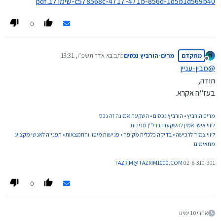
c578568c-4717-471b-856d-1d5b1d569b40-שימו לב.pdf
0
מתקדם
מרים-הורביץ נכסים
כתב ב
א אדר תשפ״ו, 13:31
נערך לאחרונה על ידי
מנותק
@
מבין-עניין
תודה,
בעז''ה אקרא.
מרים הורביץ • הורביץ נכסים • השקעה אמינה זה נכס
ליווי אישי אמין להשקעות נדל''ן מניבות
ליווי צמוד לרכישה • בדיקה כלכלית מקיפה • פגישות מיפוי והתמצאות • הפנייה לאנשי מקצוע
מתאימים
TAZRIM@TAZRIM1000.COM
02-6-310-301
0
אחרי 10 ימים