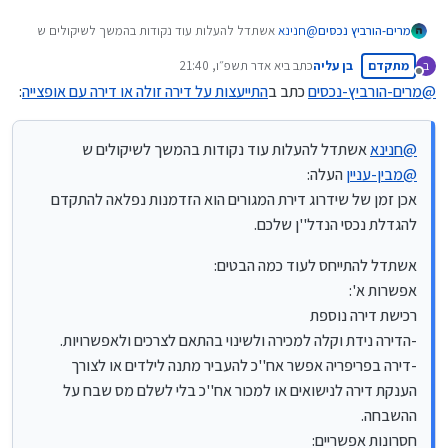
@
חנינא
אשתדל להעלות עוד נקודות בהמשך לשיקולים ש
מרים-הורביץ נכסים
@
מבין-עניין
העלה:
מתקדם
בן עליה
כתב ב
יא אדר תשפ״ו, 21:40
ב
אכן זמן של שידרוג דירת המגורים הוא הזדמנות נפלאה
אשתדל להתייחס לעוד כמה הבטים:
נערך לאחרונה על ידי
מנותק
להתקדם להגדלת נכסי הנדל''ן שלכם.
אפשרות א':
@
מרים-הורביץ-נכסים
כתב ב
התייעצות על דירה זולה או דירה עם אופצייה
:
רכישת דירה נוספת
אני ממליצה על ייעוץ מותאם אישית כי נתונים משתנים מאחד
-הדירה נידת וקלה למכירה ולשינוי בהתאם לצרכים
לשני.
ולאפשרויות.
בהצלחה רבה!
@
חנינא
אשתדל להעלות עוד נקודות בהמשך לשיקולים ש
-דירה בפריפריה אפשר אח''כ להעביר מתנה לילדים או לצורך
@
מבין-עניין
העלה:
הענקת דירה לנישואים או למכור אח''כ בלי לשלם מס שבח
אכן זמן של שידרוג דירת המגורים הוא הזדמנות נפלאה להתקדם
על ההשבחה.
חסרונות אפשריים:
להגדלת נכסי הנדל''ן שלכם.
הפסד מענק עבודה לבעלי דירה שנייה.
יש ערים שעלולים להפסיד הנחה בארנונה וגם תמיכות
אשתדל להתייחס לעוד כמה הבטים:
קהילתיות מסוימות.
אפשרות א':
השכירות היא ברוטו.
רכישת דירה נוספת
רכישת יח''ד:
מעלות-
-הדירה נידת וקלה למכירה ולשינוי בהתאם לצרכים ולאפשרויות.
לעיתים מאפשר להגיע לדירה טובה יותר, דירת הבסיס ביחס
-דירה בפריפריה אפשר אח''כ להעביר מתנה לילדים או לצורך
לרכישת דירה נפרדת נוספת.
הענקת דירה לנישואים או למכור אח''כ בלי לשלם מס שבח על
מחירי השכירות עם פוטנציאל עלייה בשל המחסור בציבור
החרדי.
ההשבחה.
חסרונות-
חסרונות אפשריים: