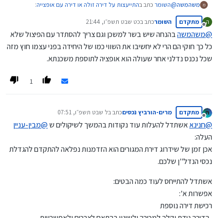
@
השומר
כתב ב
התייעצות על דירה זולה או דירה עם אופצייה
:
משהמשה
מ
מתקדם
השומר
כתב ב
כט שבט תשפ״ו, 21:44
ה
נערך לאחרונה על ידי
מנותק
@
משהמשה
בהנחה שיש בשר למשכן וגם צריך להסתדר עם הפיצול שלא
הון שתקוע בקירות.
כל כך חוקי הם הרי לא יחשיבו את השווי כמו של היחידה בפני עצמו חוץ מזה
שכל נכנס נדלני אחר שעולה הוא אופציה לתוספת משכנתא.
פירושו אפשרויות טובות במשכנתא וזה דבר מאוד חשוב כשמחתנים.
1
מתקדם
מרים-הורביץ נכסים
כתב ב
ל שבט תשפ״ו, 07:51
נערך לאחרונה על ידי
מנותק
@
חנינא
אשתדל להעלות עוד נקודות בהמשך לשיקולים ש
@
מבין-עניין
העלה:
אכן זמן של שידרוג דירת המגורים הוא הזדמנות נפלאה להתקדם להגדלת
נכסי הנדל''ן שלכם.
אשתדל להתייחס לעוד כמה הבטים:
אפשרות א':
רכישת דירה נוספת
-הדירה נידת וקלה למכירה ולשינוי בהתאם לצרכים ולאפשרויות.