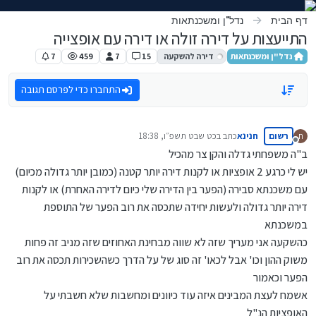
ילוג לתוכן
דף הבית
נדל"ן ומשכנתאות
התייעצות על דירה זולה או דירה עם אופצייה
נדל"ן ומשכנתאות
דירה להשקעה
15
7
459
7
התחברו כדי לפרסם תגובה
רשום
חנינא
כתב ב
כט שבט תשפ״ו, 18:38
ח
נערך לאחרונה על ידי
מנותק
ב"ה משפחתי גדלה והקן צר מהכיל
יש לי כרגע 2 אופציות או לקנות דירה יותר קטנה (כמובן יותר גדולה מכיום)
עם משכנתא סבירה (הפער בין הדירה שלי כיום לדירה האחרת) או לקנות
דירה יותר גדולה ולעשות יחידה שתכסה את רוב הפער של התוספת
במשכנתא
כהשקעה אני מעריך שזה לא שווה מבחינת האחוזים שזה מניב זה פחות
משוק ההון וכו' אבל לכאו' זה סוג של על הדרך כשהשכירות תכסה את רוב
הפער וכאמור
אשמח לעצת המבינים איזה עוד כיוונים ומחשבות שלא חשבתי על
האופציות הנ"ל