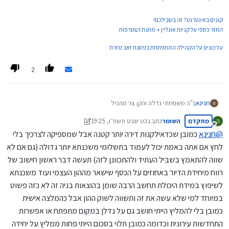
קונים באינטרנט? זה בשבילכם!
החזר כספי על קניות אונליין + מתנת הצטרפות
עדכונים על הקהילה המתפתחת בפסגת זאב מזרח
2
חנינא
ב"ה משפחתי גדלה והקן צר מהכיל
ח
יש לי כרגע 2 אופציות או לקנות דירה יותר קטנה (כמובן יותר גדולה מכיום)
מתקדם
השומר
כתב ב
כט שבט תשפ״ו, 19:25
ה
עם משכנתא סבירה (הפער בין הדירה שלי כיום לדירה האחרת) או לקנות
נערך לאחרונה על ידי השומר
מנותק
דירה יותר גדולה ולעשות יחידה שתכסה את רוב הפער של התוספת
@
חנינא
כמובן שכדאילקנות דירה יותר קטנה אבל שמספיקה לצרכיך בלי
במשכנתא
לחץ אם אתה באמת יכול לעמוד בתשלומי משכנתא יותר גדולה (גם אם לא
כהשקעה אני מעריך שזה לא שווה מבחינת האחוזים שזה מניב זה פחות
שווה להתאמץ בשביל העתיד ולהתכוונן לזה) תעשה דבר ראשון חישוב של
משוק ההון וכו' אבל לכאו' זה סוג של על הדרך כשהשכירות תכסה את רוב
הפער וכאמור
רווח מיחידת הדיור באחוזים על הכסף שישאר מההון העצמי ועוד משכנתא
אשמח לעצת המבינים איזה עוד כיוונים ומחשבות שלא חשבתי על האופציות
לשיפוץ במידת היכולת תחשב הרבה שומן בהוצאות בניה זה לא כזה פשוט
הנ"ל
במיוחד למי שלא עשה את זה ותשווה לשוק ההון אבל כהמלצה אישית
@
משהמשה
@
מרים-הורביץ-נכסים
ועוד...
ייש"כ
כמובן בלי להמליץ הייתי חושב גם על נדלן במקום מתפתח או אפשרות
התחדשות עירונית וכדומה כמובן תלוי בסכום הייתי פחות ממליץ על יחידה