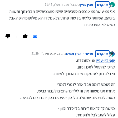
מתקדם
מבין עניין
כתב ב
ל שבט תשפ״ו, 11:46
מ
נערך לאחרונה על ידי
מנותק
אני מציע שתמצא נכסים ספציפיים שיהיו פוטנציאליים מבחינתך ותשווה
ביניהם. השוואה כללית בין שתי פרות שלא נולדו היא פילוסופיה יפה אבל
ממש לא אופרטיבית
1
מתקדם
מרים-הורביץ נכסים
כתב ב
ל שבט תשפ״ו, 21:39
נערך לאחרונה על ידי
מנותק
@
מבין-עניין
אני מתנגדת.
קריטי להתחיל לתכנן כיוון,
ואז לבדוק לעומק ובמידת הצורך לשנות.
זה נשמע דומה אבל אחר לגמרי לגמרי.
אחרת אני משווה את זה לילדם שרוצים לעבור כביש,
מסתכלים ימינה שמאלה בלי סוף פעמים בסוף הם רצים לכביש...
מי שהולך לראות דירות בלי סדר וכיוון-
עלול להתבלבל ולהפסיד.