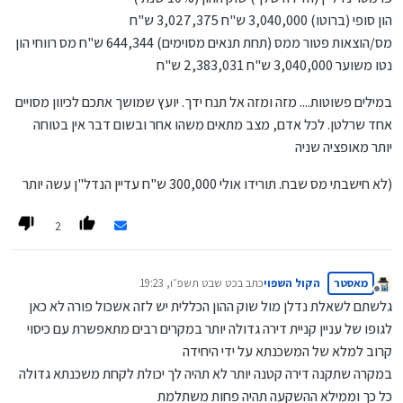
הון סופי (ברוטו) 3,040,000 ש"ח 3,027,375 ש"ח
מס/הוצאות פטור ממס (תחת תנאים מסוימים) 644,344 ש"ח מס רווחי הון
נטו משוער 3,040,000 ש"ח 2,383,031 ש"ח
במילים פשוטות.... מזה ומזה אל תנח ידך. יועץ שמושך אתכם לכיוון מסויים
אחד שרלטן. לכל אדם, מצב מתאים משהו אחר ובשום דבר אין בטוחה
יותר מאופציה שניה
(לא חישבתי מס שבח. תורידו אולי 300,000 ש"ח עדיין הנדל"ן עשה יותר
2
מאסטר
הקול השפוי
כתב ב
כט שבט תשפ״ו, 19:23
נערך לאחרונה על ידי
מנותק
גלשתם לשאלת נדלן מול שוק ההון הכללית יש לזה אשכול פורה לא כאן
לגופו של עניין קניית דירה גדולה יותר במקרים רבים מתאפשרת עם כיסוי
קרוב למלא של המשכנתא על ידי היחידה
במקרה שתקנה דירה קטנה יותר לא תהיה לך יכולת לקחת משכנתא גדולה
כל כך וממילא ההשקעה תהיה פחות משתלמת