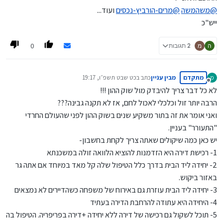
@
משהמשה
@
מרים-הורביץ-נכסים
ועוד...
ייש"כ
0
ה
מ
2 תגובות
מתקדם
מבין עניין
כתב ב
כט שבט תשפ״ו, 19:17
מ
נערך לאחרונה על ידי
מנותק
לא כל דבר צריך להיבדק מול שוק ההון !!!
הרבה יותר זול וכלכלי לאכול לחם, אז לא תקנה גבינה???
ואני אומר את זה בתור משקיע שנים בשוק ההון לפני שהעולם החרדי
"התעורר" בעניין.
יש כאן כמה שיקולים שאתה צריך לקחת בחשבון-
1- רכישת דירה היא הזדמנות להוציא הלוואה זולה במשכנתא
2- יחידה ליד הבית בדרך כלל הטיפול שלה קל מאד במיוחד אם אתה גר
באזור ביקוש.
3- יחידה ליד הבית עוזרת גם באירוח של משפחה כשהדיירים לא נמצאים
4- היחידה היא עתודה להרחבת הדירה בעתיד
5- תוכל לשקול גם רכישה של דירה ללא יחידה +דירה בפריפריה. הטיפול בה