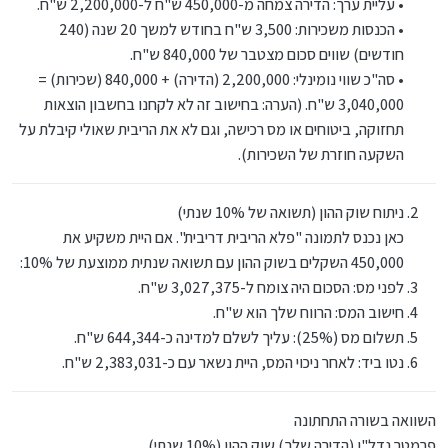
• עליית ערך: הדירה צמחה מ-450,000 ש"ח ל-2,200,000 ש"ח.
• הכנסות משכירות: 3,500 ש"ח בחודש למשך 20 שנה (240
חודשים) שווים סכום מצטבר של 840,000 ש"ח.
• סה"כ שווי נומינלי: 2,200,000 (הדירה) + 840,000 (שכירות) =
3,040,000 ש"ח. (הערה: בחישוב זה לא לקחנו בחשבון הוצאות
תחזוקה, ביטוחים או מס רכישה, וגם לא את הריבית שאולי קיבלת על
השקעה חוזרת של השכירות).
ניתוח שוק ההון (תשואה של 10% שנתי)
כאן נכנס לתמונה "פלא הריבית דריבית". אם היית משקיע את
450,000 השקלים בשוק ההון עם תשואה שנתית ממוצעת של 10%:
לפני מס: הסכום היה צומח ל-3,027,375 ש"ח.
חישוב המס: הרווח שלך הוא ש"ח.
תשלום מס (25%): עליך לשלם למדינה כ-644,344 ש"ח.
נטו ביד: לאחר ניכוי המס, היית נשאר עם כ-2,383,031 ש"ח.
השוואה בשורה התחתונה
פרמטר נדל"ן (הדירה שלך) שוק ההון (10% שנתי)