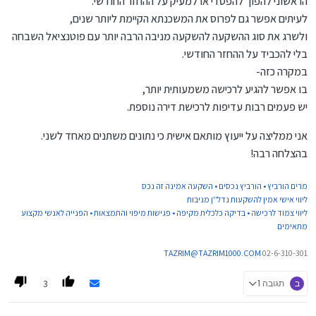
הראשוני להפוך להפסדי או למעיק על ההחזר החודשי.
לעיתים אפשר גם לפרוס את המשכנתא הקיימת ליותר שנים,
ולשרג את סוג ההשקעה להשקעה מניבה הרבה יותר עם פוטנציאל השבחה
בלי להכביד על ההחזר החודשי.
במקרה כזה-
בו אפשר להגיע לרכישה משמעותית יותר,
יש פעמים רבות עדיפות לרכישת דירה נוספת.
אני ממליצה על ייעוץ מותאם אישית כי נתונים משתנים מאחד לשני.
בהצלחה רבה!
מרים הורביץ • הורביץ נכסים • השקעה אמינה זה נכס
ליווי אישי אמין להשקעות נדל''ן מניבות
ליווי צמוד לרכישה • בדיקה כלכלית מקיפה • פגישות מיפוי והתמצאות • הפנייה לאנשי מקצוע
מתאימים
TAZRIM@TAZRIM1000.COM
02-6-310-301
3
ב
תגובה 1