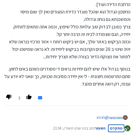
הרחבת הדירה ועוד].
החסכון הגדול הוא שהכל מוגדר כדירת המגורים ואין לך שום מיסוי
והמשכנתא גם נוחה וגדולה.
צריך כמובן לבדוק טוב עלויות כולל שיפוץ, וכמה אתה מתאים לתחזק
יחידה, הגם שצמודה לבית זה הרבה יותר קל.
וכמה הביקוש באזור שלך, אם יש ביקוש רותח = אזור מרכזי כנראה שלא
יהיה שינוי ב 20 שנים הקרובות בביקוש ליחידות. לא נראה שמישהו יכול
לפתור את מצוקת הדיור בצורה שלא תצריך יחידות...
בנוסף בגדול אלו שיש להם יחידות נראים די מסודרים כשהם באים לחתן.
סתם התרשמות חיצונית - לי אין יחידה מסיבות טכניות, כך שאני לא יודע על
עצמי, רק רואה אחרים מהצד.
3
@
חנינא
משהמשה
מ
כבר ענו לך יפה מאוד.
מתקדם
השומר
כתב ב
כט שבט תשפ״ו, 21:34
ה
ראשית בנושא שוק ההון אין לי מושג, רק שאלה קטנה האם ההשוואה היא
בנוסף בגדול אלו שיש להם יחידות נראים די מסודרים כשהם באים
נערך לאחרונה על ידי
מנותק