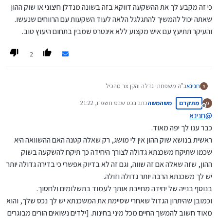
כי זה מקבע לך את ההשקעה דווקא בזה בשונה מנדלן חיצוני או שוק ההון
שאתה יכול להמשיך להתגלגל הלאה לעוד השקעות עם הרווחים שנעשו.
והעיקר תתיעץ עם איש מקצוע ללא אינטרס שמבין בתחום היעוץ טוב.
2
חנינא
ב"ה משפחתי גדלה והקן צר מהכיל
ח
יש לי כרגע 2 אופציות או לקנות דירה יותר קטנה (כמובן יותר גדולה מכיום)
מתקדם
משהמשה
כתב ב
כט שבט תשפ״ו, 21:22
מ
עם משכנתא סבירה (הפער בין הדירה שלי כיום לדירה האחרת) או לקנות
נערך לאחרונה על ידי
מנותק
דירה יותר גדולה ולעשות יחידה שתכסה את רוב הפער של התוספת
@
חנינא
במשכנתא
כבר ענו לך יפה מאוד.
כהשקעה אני מעריך שזה לא שווה מבחינת האחוזים שזה מניב זה פחות
ראשית בנושא שוק ההון אין לי מושג, רק שאלה קטנה האם ההשוואה היא
משוק ההון וכו' אבל לכאו' זה סוג של על הדרך כשהשכירות תכסה את רוב
הפער וכאמור
שכמו שתיקח משכנתא גדולה לצורך היחידה כך תיקח להשקעה בשוק
אשמח לעצת המבינים איזה עוד כיוונים ומחשבות שלא חשבתי על האופציות
ההון, שזה שאלה אם זה שווה, וגם זה לא בדיוק אפשרי כי בדירה גדולה יותר
הנ"ל
יש לך משכנתא הרבה יותר גדולה וזולה.
@
משהמשה
@
מרים-הורביץ-נכסים
ועוד...
ייש"כ
בנוסף בנייה של יחידה מחייבת אותך לעמוד בתשלומים ולחסוך.
וכמובן שהיתרון הגדול שאחרי שסיימת את המשכנתא יש לך נכס שלך, והוא
מאוד חשוב להמשך החיים מכל מיני בחינות. [ילדים נשואים הורים מבוגרים