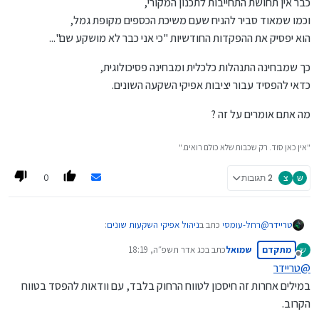
כבר אין תחושת התחייבות לתכנון המקורי,
וגם תמיד ישמרו על איזון, ועל החזרת הכספים למקומם
וכמו שמאוד סביר להניח שעם משיכת הכספים מקופת גמל,
המקורי - החרשתי,
הוא יפסיק את ההפקדות החודשיות "כי אני כבר לא מושקע שם"...
אך לאדם הממוצע, כאמור זה יכול להיות הרסני,
ואע"פ שיתכן ויספוג הפסדים די משמעותיים,
כך שמבחינה התנהלות כלכלית ומבחינה פסיכולוגית,
אך בטווח הארוך זו (לדעתי) ההתנהלות הנכונה.
כדאי להפסיד עבור יציבות אפיקי השקעה השונים.
..........................
מה אתם אומרים על זה ?
שוב, זו דעתי האישית, המושפע בעיקר מהאופי שלי,
לא זוכר שקראתי על זה בספרות המקצועית,
"אין כאן סוד. רק שכבות שלא כולם רואים."
אשמח לשמוע דעתכם
@
צמיחה
@
רחל-עומסי
@
דוד-גולדברג
@
אבישי-ויינגולד
0
ש
צ
2 תגובות
@
רחל-עומסי
כתב ב
ניהול אפיקי השקעות שונים
:
טריידר
מתקדם
שמואל
כתב ב
כג אדר תשפ״ה, 18:19
ש
נערך לאחרונה על ידי
מנותק
@
טריידר
אין לנו דרך לחזות את השוק בצורה מוחלטת ואם קיבלנו בהתחלה
במילים אחרות זה חיסכון לטווח הרחוק בלבד, עם וודאות להפסד בטווח
החלטה מושכלת מומלץ להמשיך לאחוז בה
זה פשוט ונכון במידה ואנו מסתפקים בין ב' אפיקי השקעות שונים,
הקרוב.
בעלי תנודות בלתי ניתנים לצפי מוקדם.