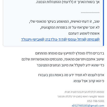
אך בטווח הארוך זו (לדעתי) ההתנהלות הנכונה.
..........................
שוב, זו דעתי האישית, המושפע בעיקר מהאופי שלי,
לא זוכר שקראתי על זה בספרות המקצועית,
אשמח לשמוע דעתכם
@
צמיחה
@
רחל-עומסי
@
דוד-גולדברג
@
אבישי-ויינגולד
בדברים הללו מומלץ להתייעץ עם מומחה מהתחום
שישב איתכם ויתרשם מהאופי, מהנכסים ומהאפשרויות שלכם
כדי שהוא ידע לשקלל את מיטב הנתונים המצטבר
אדם לעצמו לא תמיד ידע מה באמת נכון בעבורו
כי הוא קרוב אצל עצמו.
מומחה לכלכלת הבית בהרמוניה זוגית
מנטור מקצועי ראשי בתוכנית 'כלכלה חכמה'
052-766-5165
x0527665165@gmail.com