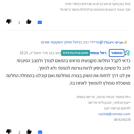
עוזר גם במקרים מורכבים או שנראים כחסרי סיכוי
חבר איגוד היועצים והמאמנים לכלכלת משפ' בישראל
1
@
טריידר
כתב ב
ניהול אפיקי השקעות שונים
:
אבישי ויינגולד
מאסטר
רחל עומסי
כתב ב
כב אדר תשפ״ה, 18:25
מאמן מבית גוט פלוס
נערך לאחרונה על ידי
מנותק
כדאי לקבל החלטה מקצועית מראש בהתאם לצורך ולמצב הפיננסי.
@
צמיחה
כתב ב
בעלי משכנתא? יכולים לחסוך בהוצאות!!
:
לרוב כל משיכה וניסיון לרווח גורמת להפסד ולא להיפך.
בדברים הללו מומלץ להתייעץ עם מומחה מהתחום
אין לנו דרך לחזות את השוק בצורה מוחלטת ואם קיבלנו בהתחלה החלטה
מי שיש לו משכנתא צמוד מדד, והוא גם משקיע
שישב איתכם ויתרשם מהאופי, מהנכסים ומהאפשרויות שלכם
מושכלת מומלץ להמשיך לאחוז בה.
בשוק ההון.
כדי שהוא ידע לשקלל את מיטב הנתונים המצטבר
אדם לעצמו לא תמיד ידע מה באמת נכון בעבורו
כפי הנראה שכדאי לו לפרוע מהר את המשכנתא
כי הוא קרוב אצל עצמו.
במקום להשקיע בשוק ההון.
רחל עומסי- פנסיה חכמה, פרישה בטוחה
ייעוץ פנסיוני, תכנון וליווי פרישה
לתיאום פגישת ייעוץ
@
שמואל
כתב ב
בעלי משכנתא? יכולים לחסוך בהוצאות!!
:
rachel@romesi.com
08-9243178
מה שיגרום להפסד במקום אחר..
2