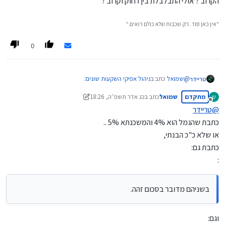
הקרוב ? אולי התבלבלת בין רחוק וקרוב ?
"אין כאן סוד. רק שכבות שלא כולם רואים."
0
@
שמואל
כתב ב
ניהול אפיקי השקעות שונים
:
טריידר
מתקדם
שמואל
כתב ב
כג אדר תשפ״ה, 18:26
ש
נערך לאחרונה על ידי שמואל
מנותק
@
טריידר
@
טריידר
כתבת שהגמל הוא 4% והמשכנתא 5% ..
במילים אחרות זה חיסכון לטווח הרחוק בלבד, עם וודאות להפסד
הייתי מגדיר את זה ככה,
או שלא כ"כ הבנתי,
בטווח הקרוב.
כתבת גם:
חסכון מתמטי בטווח הקצר,
:
והפסד פסיכולוגי בטווח הארוך.
לא הבנתי את ההגדרה שלך, איזה חיסכון לטווח הרחוק, ואיזה הפסד לטווח
הקרוב ? אולי התבלבלת בין רחוק וקרוב ?
בשניהם מדובר בסכום זהה.
וגם: