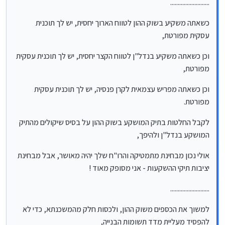
..........................
תיקי ההשקעות - אני מסופק מאוד !
..........................
כשאתה משקיע בשוק ההון לטווח הארוך יחסית, יש לך תוכנית
למשוך את הכספים משוק ההון, ולכסות חלק מהמשכנתא, כדי לא להפסיד
עסקית מפורטת,
מעליית מדד תשומות הבנייה,
ואז בעוד חצי שנה להגדיל שוב את המשכנתא או לפדות חלק מקרן
וכן כשאתה משקיע בנדל"ן לטווח הקצר יחסית, יש לך תוכנית עסקית
הפנסיה, כדי להחזיר לשוק ההון, כדי לא להפסיד את עליית המדדים
מפורטת,
בבורסה,
ואז לגלות שהפריים עולה בטירוף, ולמשוך שוב את הכספים משוק ההון
בהפסד, כדי לפרוע את המשכנתא,
וכן כשאתה מפריש עצמאית לקרן פנסיה, יש לך תוכנית עסקית
וחוזר חלילה...
מפורטת.
זה (לכאורה) מתכון להתרסקות פיננסית.
לקבל החלטות בתיק המושקע בשוק ההון על בסיס שיקולים מהתיק
..........................
המושקע בנדל"ן ולהיפך,
אם יש לך צוות של רו"ח ויועצים, שידעו מתי זה כדאית ומתי פחות,
אולי נכון מבחינת מתמטיקה והרו"ח שלך יהיה מאושר, אבל מבחינת
וגם תמיד ישמרו על איזון, ועל החזרת הכספים למקומם המקורי - החרשתי,
יציבות תיקי ההשקעות - אני מסופק מאוד !
אך לאדם הממוצע, כאמור זה יכול להיות הרסני,
ואע"פ שיתכן ויספוג הפסדים די משמעותיים,
..........................
אך בטווח הארוך זו (לדעתי) ההתנהלות הנכונה.
..........................
שוב, זו דעתי האישית, המושפע בעיקר מהאופי שלי,
למשוך את הכספים משוק ההון, ולכסות חלק מהמשכנתא, כדי לא
לא זוכר שקראתי על זה בספרות המקצועית,
להפסיד מעליית מדד תשומות הבנייה,