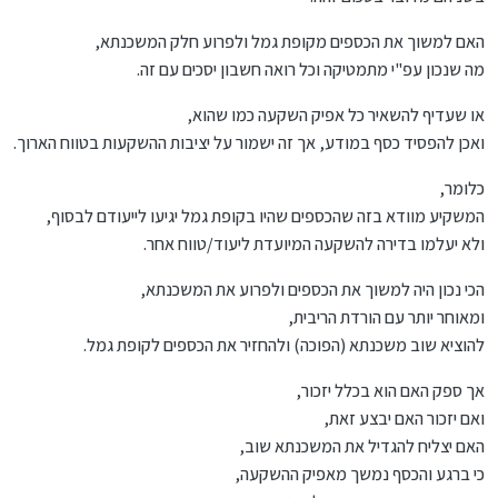
מהתיק המושקע בנדל"ן ולהיפך,
האם למשוך את הכספים מקופת גמל ולפרוע חלק המשכנתא,
אולי נכון מבחינת מתמטיקה והרו"ח שלך יהיה מאושר, אבל
מה שנכון עפ"י מתמטיקה וכל רואה חשבון יסכים עם זה.
מבחינת יציבות תיקי ההשקעות - אני מסופק מאוד !
או שעדיף להשאיר כל אפיק השקעה כמו שהוא,
..........................
ואכן להפסיד כסף במודע, אך זה ישמור על יציבות ההשקעות בטווח הארוך.
למשוך את הכספים משוק ההון, ולכסות חלק מהמשכנתא,
כדי לא להפסיד מעליית מדד תשומות הבנייה,
כלומר,
ואז בעוד חצי שנה להגדיל שוב את המשכנתא או לפדות
המשקיע מוודא בזה שהכספים שהיו בקופת גמל יגיעו לייעודם לבסוף,
חלק מקרן הפנסיה, כדי להחזיר לשוק ההון, כדי לא להפסיד
ולא יעלמו בדירה להשקעה המיועדת ליעוד/טווח אחר.
את עליית המדדים בבורסה,
הכי נכון היה למשוך את הכספים ולפרוע את המשכנתא,
ואז לגלות שהפריים עולה בטירוף, ולמשוך שוב את הכספים
ומאוחר יותר עם הורדת הריבית,
משוק ההון בהפסד, כדי לפרוע את המשכנתא,
להוציא שוב משכנתא (הפוכה) ולהחזיר את הכספים לקופת גמל.
וחוזר חלילה...
אך ספק האם הוא בכלל יזכור,
זה (לכאורה) מתכון להתרסקות פיננסית.
ואם יזכור האם יבצע זאת,
..........................
האם יצליח להגדיל את המשכנתא שוב,
כי ברגע והכסף נמשך מאפיק ההשקעה,
אם יש לך צוות של רו"ח ויועצים, שידעו מתי זה כדאית ומתי
פחות,