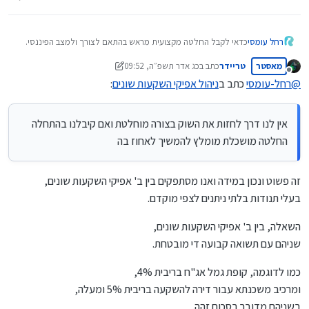
.
רחל עומסי
כדאי לקבל החלטה מקצועית מראש בהתאם לצורך ולמצב הפיננסי.
איך לקבל החלטות נבונות בניהול
לרוב כל משיכה וניסיון לרווח גורמת להפסד ולא להיפך.
אפיקי השקעות שונים ?
מאסטר
טריידר
כתב ב
כג אדר תשפ״ה, 09:52
אין לנו דרך לחזות את השוק בצורה מוחלטת ואם קיבלנו בהתחלה
נערך לאחרונה על ידי טריידר
מנותק
החלטה מושכלת מומלץ להמשיך לאחוז בה.
@
רחל-עומסי
כתב ב
ניהול אפיקי השקעות שונים
:
.
לדעתי האישית,
אין לנו דרך לחזות את השוק בצורה מוחלטת ואם קיבלנו בהתחלה
כדאי להמנע מעירבוב שיקולים והחלטות בין הכלים השונים
החלטה מושכלת מומלץ להמשיך לאחוז בה
בעולם ההשקעות.
..........................
זה פשוט ונכון במידה ואנו מסתפקים בין ב' אפיקי השקעות שונים,
כשאתה משקיע בשוק ההון לטווח הארוך יחסית, יש לך
בעלי תנודות בלתי ניתנים לצפי מוקדם.
תוכנית עסקית מפורטת,
השאלה, בין ב' אפיקי השקעות שונים,
וכן כשאתה משקיע בנדל"ן לטווח הקצר יחסית, יש לך
שניהם עם תשואה קבועה די מובטחת.
תוכנית עסקית מפורטת,
וכן כשאתה מפריש עצמאית לקרן פנסיה, יש לך תוכנית
כמו לדוגמה, קופת גמל אג"ח בריבית 4%,
עסקית מפורטת.
ומרכיב משכנתא עבור דירה להשקעה בריבית 5% ומעלה,
בשניהם מדובר בסכום זהה.
לקבל החלטות בתיק המושקע בשוק ההון על בסיס שיקולים