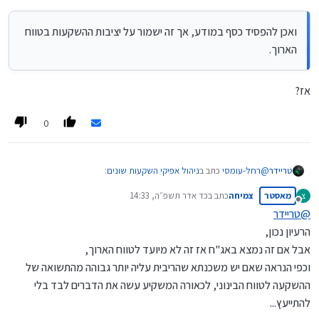
ואכן להפסיד כסף במודע, אך זה ישמור על יציבות ההשקעות בטווח
הארוך.
אז?
0
@
רחל-עומסי
כתב ב
ניהול אפיקי השקעות שונים
:
טריידר
מאסטר
צמיחה
כתב ב
כד אדר תשפ״ה, 14:33
צ
נערך לאחרונה על ידי
מנותק
@
טריידר
אין לנו דרך לחזות את השוק בצורה מוחלטת ואם קיבלנו בהתחלה
הרעיון נכון,
החלטה מושכלת מומלץ להמשיך לאחוז בה
זה פשוט ונכון במידה ואנו מסתפקים בין ב' אפיקי השקעות שונים,
אבל אם זה נמצא באג"ח אז זה לא מיועד לטווח הארוך,
בעלי תנודות בלתי ניתנים לצפי מוקדם.
וכפי הנראה שאם יש משכנתא שהריבית עליה יותר גבוהה מהתשואה של
השאלה, בין ב' אפיקי השקעות שונים,
ההשקעה לטווח הבינוני, לכאורה המשקיע עשה את הדברים לבד בלי
שניהם עם תשואה קבועה די מובטחת.
כמו לדוגמה, קופת גמל אג"ח בריבית 4%,
להתייעץ...
ומרכיב משכנתא עבור דירה להשקעה בריבית 5% ומעלה,