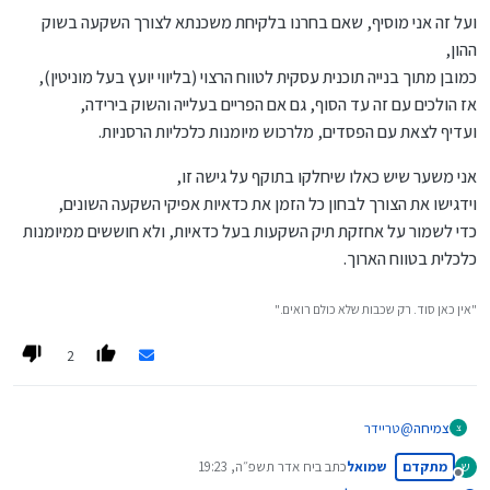
למשוך את הכספים משוק ההון, ולכסות חלק מהמשכנתא, כדי לא להפסיד
ועל זה אני מוסיף, שאם בחרנו בלקיחת משכנתא לצורך השקעה בשוק
מעליית מדד תשומות הבנייה,
ההון,
ואז בעוד חצי שנה להגדיל שוב את המשכנתא או לפדות חלק מקרן
הפנסיה, כדי להחזיר לשוק ההון, כדי לא להפסיד את עליית המדדים
כמובן מתוך בנייה תוכנית עסקית לטווח הרצוי (בליווי יועץ בעל מוניטין),
בבורסה,
ואז לגלות שהפריים עולה בטירוף, ולמשוך שוב את הכספים משוק ההון
אז הולכים עם זה עד הסוף, גם אם הפריים בעלייה והשוק בירידה,
בהפסד, כדי לפרוע את המשכנתא,
ועדיף לצאת עם הפסדים, מלרכוש מיומנות כלכליות הרסניות.
וחוזר חלילה...
אני
משער
שיש כאלו שיחלקו בתוקף על גישה זו,
זה (לכאורה) מתכון להתרסקות פיננסית.
וידגישו את הצורך לבחון כל הזמן את כדאיות אפיקי השקעה השונים,
..........................
כדי לשמור על אחזקת תיק השקעות בעל כדאיות, ולא חוששים ממיומנות
כלכלית בטווח הארוך.
אם יש לך צוות של רו"ח ויועצים, שידעו מתי זה כדאית ומתי פחות,
וגם תמיד ישמרו על איזון, ועל החזרת הכספים למקומם המקורי - החרשתי,
אך לאדם הממוצע, כאמור זה יכול להיות הרסני,
"אין כאן סוד. רק שכבות שלא כולם רואים."
ואע"פ שיתכן ויספוג הפסדים די משמעותיים,
אך בטווח הארוך זו (לדעתי) ההתנהלות הנכונה.
..........................
2
שוב, זו דעתי האישית, המושפע בעיקר מהאופי שלי,
לא זוכר שקראתי על זה בספרות המקצועית,
צמיחה
@
טריידר
צ
אשמח לשמוע דעתכם
צדקו דבריך, דפח"ח.
@
צמיחה
@
רחל-עומסי
@
דוד-גולדברג
@
אבישי-ויינגולד
מתקדם
שמואל
כתב ב
יח אדר תשפ״ה, 19:23
ש
על פי רוב הנידון מגיע מהשאלה האם לקחת משכנתא בשביל להשקיע
נערך לאחרונה על ידי
מנותק