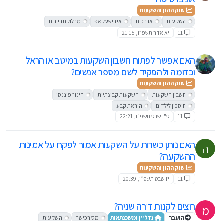
שוק ההון והשקעות
השקעות
אברכים
אידישעקאפ
מחלוקתדיינים
11
יא אדר תשפ״ו, 21:15
האם אפשר לפתוח חשבון השקעות במיטב או הראל
וכדומה ולהפקיד לשם מספר אנשים?
שוק ההון והשקעות
חשבון השקעות
השקעות קבוצתיות
חינוך פיננסי
חיסכון לילדים
הוראת קבע
11
ט"ו שבט תשפ״ו, 22:21
האם נותן כשרות על השקעות אמור לפקח על אמינות
ה
ההשקעה?
שוק ההון והשקעות
11
יז שבט תשפ״ו, 20:39
רוצים לקנות דירה שניה?
מ
הועבר
נדל"ן ומשכנתאות
מס רכישה
השקעות