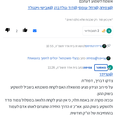
אשמח לשמוע דעתכם
@
צמיחה
@
רחל-עומסי
@
דוד-גולדברג
@
אבישי-ויינגולד
"אין כאן סוד. רק שכבות שלא כולם רואים."
2
צ
2 תגובות
טריידר
התייחס
לנושא זה ב
יח אדר תשפ״ה, 10:55
@
צמיחה
כתב ב
בעלי משכנתא? יכולים לחסוך בהוצאות!!
:
טריידר
מאסטר
צמיחה
כתב ב
יח אדר תשפ״ה, 11:26
צ
נערך לאחרונה על ידי
מנותק
@
טריידר
מי שיש לו משכנתא צמוד מדד, והוא גם משקיע בשוק ההון.
צדקו דבריך, דפח"ח.
כפי הנראה שכדאי לו לפרוע מהר את המשכנתא במקום להשקיע
@
שמואל
כתב ב
בעלי משכנתא? יכולים לחסוך בהוצאות!!
:
בשוק ההון.
על פי רוב הנידון מגיע מהשאלה האם לקחת משכנתא בשביל להשקיע
בשוק ההון.
ובכזה מקרה זה באמת תלוי, כי אין הגיון לקחת הלוואה במסלול צמוד מדד
מה שיגרום להפסד במקום אחר..
ולהשקיע בשוק ההון. אא"כ זו הדרך היחידה שתגרום לאותו אדם לעמוד
בהתחייבות של הו"ק חודשית.