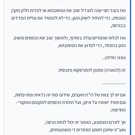
אשמח לשמוע דעתכם
@
צמיחה
@
רחל-עומסי
@
דוד-גולדברג
@
אבישי-ויינגולד
ואז בעוד חצי שנה להגדיל שוב את המשכנתא או לפדות חלק מקרן
הפנסיה, כדי להחזיר לשוק ההון, כדי לא להפסיד את עליית המדדים
בבורסה,
ואז לגלות שהפריים עולה בטירוף, ולמשוך שוב את הכספים משוק
ההון בהפסד, כדי לפרוע את המשכנתא,
וחוזר חלילה...
זה (לכאורה) מתכון להתרסקות פיננסית.
..........................
אם יש לך צוות של רו"ח ויועצים, שידעו מתי זה כדאית ומתי פחות,
וגם תמיד ישמרו על איזון, ועל החזרת הכספים למקומם המקורי -
החרשתי,
אך לאדם הממוצע, כאמור זה יכול להיות הרסני,
ואע"פ שיתכן ויספוג הפסדים די משמעותיים,