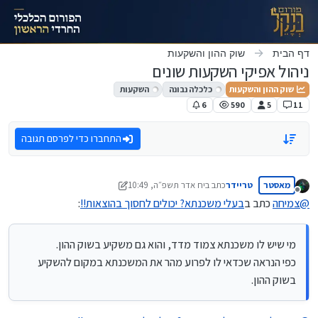
ילוג לתוכן
דף הבית
שוק ההון והשקעות
ניהול אפיקי השקעות שונים
שוק ההון והשקעות
כלכלה נבונה
השקעות
6
590
5
11
התחברו כדי לפרסם תגובה
מאסטר
טריידר
כתב ב
יח אדר תשפ״ה, 10:49
נערך לאחרונה על ידי טריידר
מנותק
@
צמיחה
כתב ב
בעלי משכנתא? יכולים לחסוך בהוצאות!!
:
מי שיש לו משכנתא צמוד מדד, והוא גם משקיע בשוק ההון.
כפי הנראה שכדאי לו לפרוע מהר את המשכנתא במקום להשקיע
בשוק ההון.