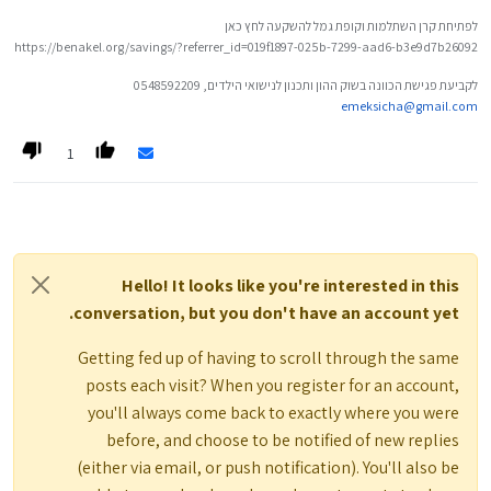
בשניהם מדובר בסכום זהה.
האם למשוך את הכספים מקופת גמל ולפרוע חלק המשכנתא,
לפתיחת קרן השתלמות וקופת גמל להשקעה לחץ כאן
מה שנכון עפ"י מתמטיקה וכל רואה חשבון יסכים עם זה.
https://benakel.org/savings/?referrer_id=019f1897-025b-7299-aad6-b3e9d7b26092
או שעדיף להשאיר כל אפיק השקעה כמו שהוא,
ואכן להפסיד כסף במודע, אך זה ישמור על יציבות ההשקעות בטווח הארוך.
לקביעת פגישת הכוונה בשוק ההון ותכנון לנישואי הילדים, 0548592209
כלומר,
emeksicha@gmail.com
המשקיע מוודא בזה שהכספים שהיו בקופת גמל יגיעו לייעודם לבסוף,
ולא יעלמו בדירה להשקעה המיועדת ליעוד/טווח אחר.
הכי נכון היה למשוך את הכספים ולפרוע את המשכנתא,
1
ומאוחר יותר עם הורדת הריבית,
להוציא שוב משכנתא (הפוכה) ולהחזיר את הכספים לקופת גמל.
אך ספק האם הוא בכלל יזכור,
ואם יזכור האם יבצע זאת,
האם יצליח להגדיל את המשכנתא שוב,
כך שמבחינה התנהלות כלכלית ומבחינה פסיכולוגית,
כי ברגע והכסף נמשך מאפיק ההשקעה,
כדאי להפסיד עבור יציבות אפיקי השקעה השונים.
כבר אין תחושת התחייבות לתכנון המקורי,
מה אתם אומרים על זה ?
Hello! It looks like you're interested in this
וכמו שמאוד סביר להניח שעם משיכת הכספים מקופת גמל,
הוא יפסיק את ההפקדות החודשיות "כי אני כבר לא מושקע שם"...
conversation, but you don't have an account yet.
Getting fed up of having to scroll through the same
posts each visit? When you register for an account,
you'll always come back to exactly where you were
before, and choose to be notified of new replies
(either via email, or push notification). You'll also be